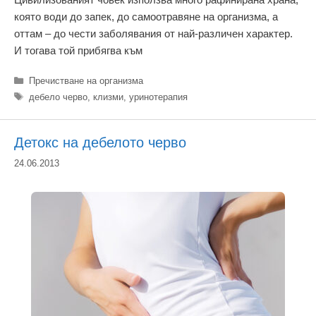
която води до запек, до самоотравяне на организма, а
оттам – до чести заболявания от най-различен характер.
И тогава той прибягва към
Категории
Пречистване на организма
Етикети
дебело черво
,
клизми
,
уринотерапия
Детокс на дебелото черво
24.06.2013