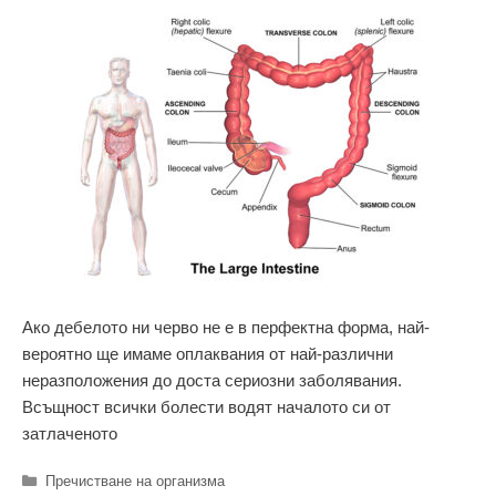
Ако дебелото ни черво не е в перфектна форма, най-
вероятно ще имаме оплаквания от най-различни
неразположения до доста сериозни заболявания.
Всъщност всички болести водят началото си от
затлаченото
Категории
Пречистване на организма