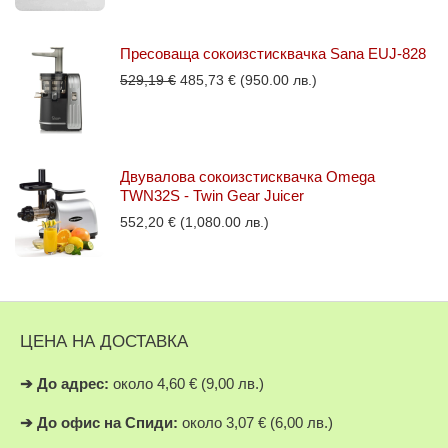
Пресоваща сокоизстисквачка Sana EUJ-828
Original
Текущата
529,19
€
485,73
€
(950.00 лв.)
price
цена
was:
е:
529,19 €.
485,73 €.
Двувалова сокоизстисквачка Omega
TWN32S - Twin Gear Juicer
552,20
€
(1,080.00 лв.)
ЦЕНА НА ДОСТАВКА
➔
До адрес:
около 4,60 € (9,00 лв.)
➔
До офис на Спиди:
около 3,07 € (6,00 лв.)