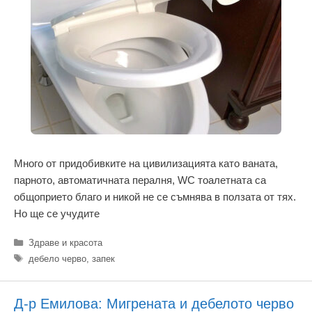
Много от придобивките на цивилизацията като ваната,
парното, автоматичната пералня, WC тоалетната са
общоприето благо и никой не се съмнява в ползата от тях.
Но ще се учудите
Категории
Здраве и красота
Етикети
дебело черво
,
запек
Д-р Емилова: Мигрената и дебелото черво