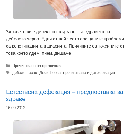
Здравето ви е директно свързано със здравето на
дебелото черво. Едни от най-често срещаните проблеми
са констипацията и диарията. Причините са токсините от
това което ядем, пием, дишаме
Категории
Пречистване на организма
Етикети
дебело черво
,
Деси Пеева
,
пречистване и детоксикация
Естествена дефекация – предпоставка за
здраве
16.09.2012