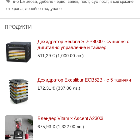
Етикети
д-р Емилова
,
дебело черво
,
запек
,
пост; сух пост; въздържане
от храна; лечебно гладуване
ПРОДУКТИ
Дехидратор Sedona SD-P9000 - сушилня с
дигитално управление и таймер
511,29
€
(1,000.00 лв.)
Дехидратор Excalibur ECB52B - с 5 тавички
172,31
€
(337.00 лв.)
Блендер Vitamix Ascent A2300i
675,93
€
(1,322.00 лв.)