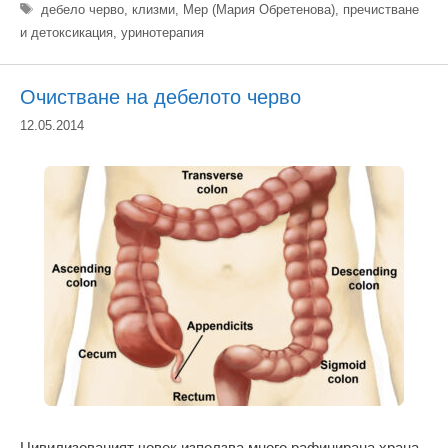
Етикети
дебело черво
,
клизми
,
Мер (Мария Обретенова)
,
пречистване
и детоксикация
,
уринотерапия
Очистване на дебелото черво
12.05.2014
Цивилизованият човек използва много рафинирана храна,