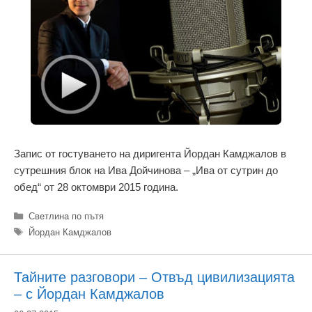
Запис от гостуването на диригента Йордан Камджалов в
сутрешния блок на Ива Дойчинова – „Ива от сутрин до
обед“ от 28 октомври 2015 година.
Категории
Светлина по пътя
Етикети
Йордан Камджалов
Тайните разговори – Отвъд цивилизацията
– с Йордан Камджалов