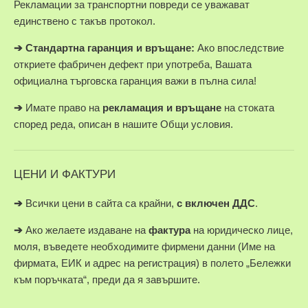
Рекламации за транспортни повреди се уважават
единствено с такъв протокол.
➔
Стандартна гаранция и връщане:
Ако впоследствие
откриете фабричен дефект при употреба, Вашата
официална търговска гаранция важи в пълна сила!
➔
Имате право на
рекламация и връщане
на стоката
според реда, описан в нашите Общи условия.
ЦЕНИ И ФАКТУРИ
➔
Всички цени в сайта са крайни,
с включен ДДС
.
➔
Ако желаете издаване на
фактура
на юридическо лице,
моля, въведете необходимите фирмени данни (Име на
фирмата, ЕИК и адрес на регистрация) в полето „Бележки
към поръчката“, преди да я завършите.