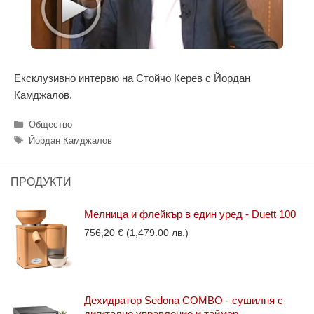
Ексклузивно интервю на Стойчо Керев с Йордан
Камджалов.
Категории
Общество
Етикети
Йордан Камджалов
ПРОДУКТИ
Мелница и флейкър в един уред - Duett 100
756,20
€
(1,479.00 лв.)
Дехидратор Sedona COMBO - сушилня с
дигитално управление и таймер