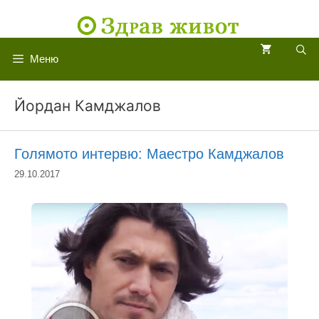
Към
съдържанието
Меню
Йордан Камджалов
Голямото интервю: Маестро Камджалов
29.10.2017