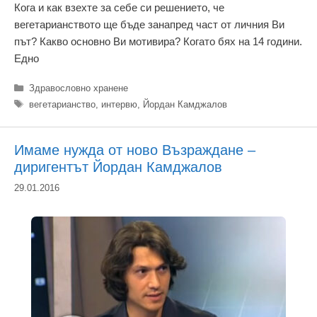
Кога и как взехте за себе си решението, че
вегетарианството ще бъде занапред част от личния Ви
път? Какво основно Ви мотивира? Когато бях на 14 години.
Едно
Категории
Здравословно хранене
Етикети
вегетарианство
,
интервю
,
Йордан Камджалов
Имаме нужда от ново Възраждане –
диригентът Йордан Камджалов
29.01.2016