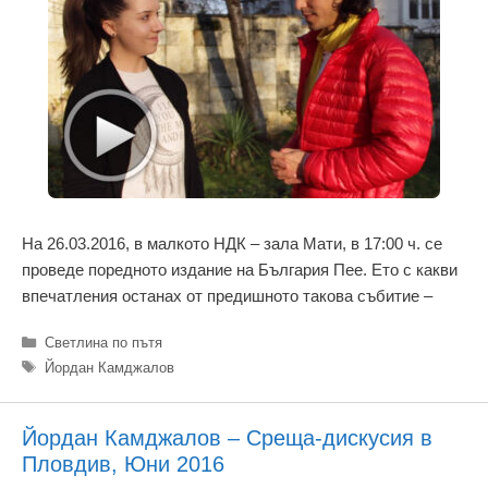
На 26.03.2016, в малкото НДК – зала Мати, в 17:00 ч. се
проведе поредното издание на България Пее. Ето с какви
впечатления останах от предишното такова събитие –
Категории
Светлина по пътя
Етикети
Йордан Камджалов
Йордан Камджалов – Среща-дискусия в
Пловдив, Юни 2016