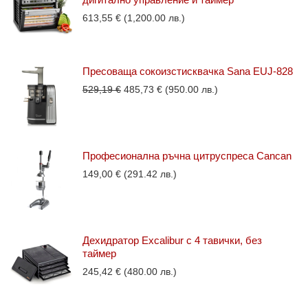
613,55
€
(1,200.00 лв.)
Пресоваща сокоизстисквачка Sana EUJ-828
Original
Текущата
529,19
€
485,73
€
(950.00 лв.)
price
цена
was:
е:
529,19 €.
485,73 €.
Професионална ръчна цитруспреса Cancan
149,00
€
(291.42 лв.)
Дехидратор Excalibur с 4 тавички, без
таймер
245,42
€
(480.00 лв.)