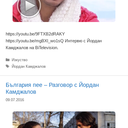
https://youtu.be/9FTXB2dRAKY
https://youtu.be/mgBXl_wo1sQ Интервю с Йордан
Камджалов на BiTelevision.
Категории
Изкуство
Етикети
Йордан Камджалов
България пее – Разговор с Йордан
Камджалов
09.07.2016