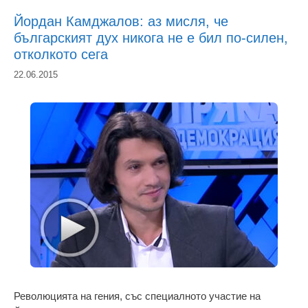
Йордан Камджалов: аз мисля, че
българският дух никога не е бил по-силен,
отколкото сега
22.06.2015
Революцията на гения, със специалното участие на