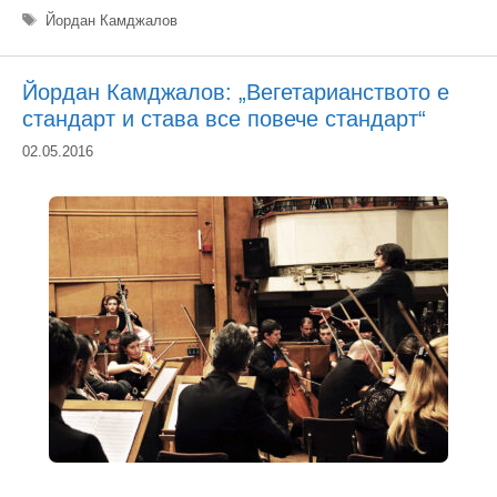
Етикети
Йордан Камджалов
Йордан Камджалов: „Вегетарианството е
стандарт и става все повече стандарт“
02.05.2016