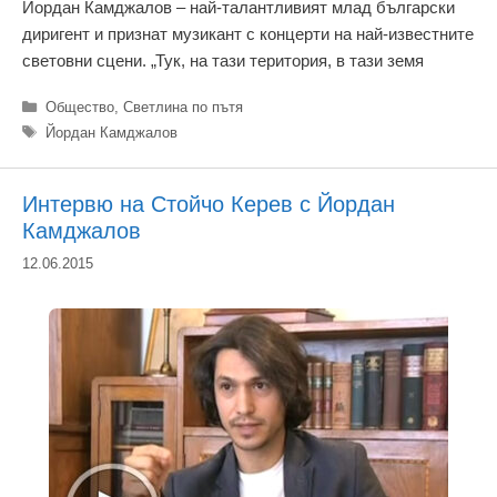
Йордан Камджалов – най-талантливият млад български
диригент и признат музикант с концерти на най-известните
световни сцени. „Тук, на тази територия, в тази земя
Категории
Общество
,
Светлина по пътя
Етикети
Йордан Камджалов
Интервю на Стойчо Керев с Йордан
Камджалов
12.06.2015