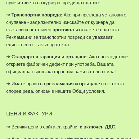
присъствието на куриера, преди да платите.
➔
Транспортна повреда:
Ако при прегледа установите
счупване - задължително изискайте от куриера да
състави констативен
протокол
и откажете пратката.
Рекламации за транспортни повреди се уважават
единствено с такъв протокол.
➔
Стандартна гаранция и връщане:
Ако впоследствие
откриете фабричен дефект при употреба, Вашата
официална търговска гаранция важи в пълна сила!
➔
Имате право на
рекламация и връщане
на стоката
според реда, описан в нашите Общи условия.
ЦЕНИ И ФАКТУРИ
➔
Всички цени в сайта са крайни,
с включен ДДС
.
➔
Ако желаете издаване на
фактура
на юридическо лице,