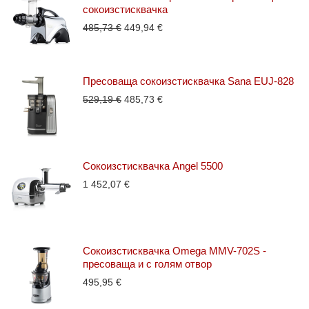
сокоизстисквачка
Original
Текущата
485,73
€
449,94
€
price
цена
was:
е:
485,73 €.
449,94 €.
Пресоваща сокоизстисквачка Sana EUJ-828
Original
Текущата
529,19
€
485,73
€
price
цена
was:
е:
529,19 €.
485,73 €.
Сокоизстисквачка Angel 5500
1 452,07
€
Сокоизстисквачка Omega MMV-702S -
пресоваща и с голям отвор
495,95
€