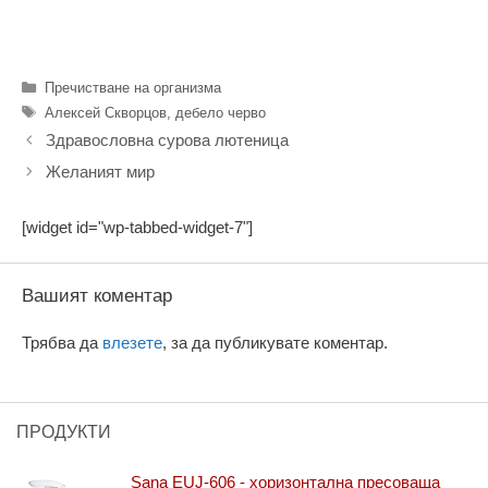
Категории
Пречистване на организма
Етикети
Алексей Скворцов
,
дебело черво
Здравословна сурова лютеница
Желаният мир
[widget id="wp-tabbed-widget-7"]
Вашият коментар
Трябва да
влезете
, за да публикувате коментар.
ПРОДУКТИ
Sana EUJ-606 - хоризонтална пресоваща