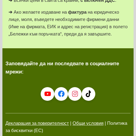
➔
Всички цени в сайта са крайни,
с включен ДДС
.
➔
Ако желаете издаване на
фактура
на юридическо
лице, моля, въведете необходимите фирмени данни
(Име на фирмата, ЕИК и адрес на регистрация) в полето
„Бележки към поръчката“, преди да я завършите.
Заповядайте да ни последвате в социалните
мрежи:
Декларация за поверителност
|
Общи условия
| Политика
за бисквитки (ЕС)