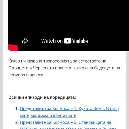
Какво ни казва антропософията за естеството на
Слънцето и Червената планета, както и за бъдещето на
всемира и човека.
Всички епизоди на поредицата:
Представите за Космоса – 1: Кухата Земя: Отвъд
материализма и фантазиите
Представите за Космоса – 2: Становищата на