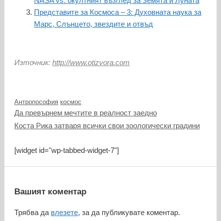
NASA vs. окултният възглед за Земята и Луната
Представите за Космоса – 3: Духовната наука за
Марс, Слънцето, звездите и отвъд
Източник:
http://www.otizvora.com
Категории
Етикети
Антропософия
космос
Да превърнем мечтите в реалност заедно
Коста Рика затваря всички свои зоологически градини
[widget id="wp-tabbed-widget-7"]
Вашият коментар
Трябва да
влезете
, за да публикувате коментар.