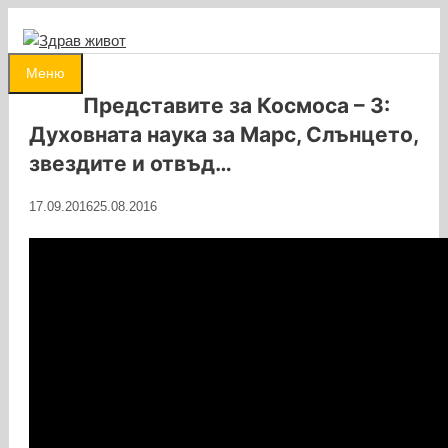
Към
съдържанието
0
Меню
Представите за Космоса – 3:
Духовната наука за Марс, Слънцето,
звездите и отвъд…
17.09.2016
25.08.2016