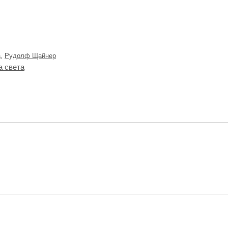
а
,
Рудолф Щайнер
а света