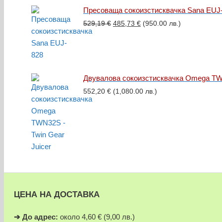
Пресоваща сокоизстисквачка Sana EUJ
Original
Текущата
529,19
€
485,73
€
(950.00 лв.)
price
цена
was:
е:
529,19 €.
485,73 €.
Двувалова сокоизстисквачка Omega TWN
552,20
€
(1,080.00 лв.)
ЦЕНА НА ДОСТАВКА
➔
До адрес:
около 4,60 € (9,00 лв.)