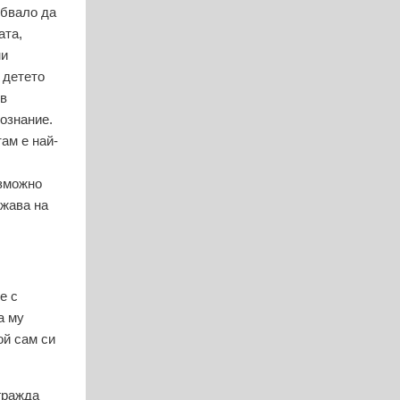
ябвало да
ата,
ни
 детето
 в
ознание.
ам е най-
ъзможно
ажава на
е с
а му
ой сам си
гражда