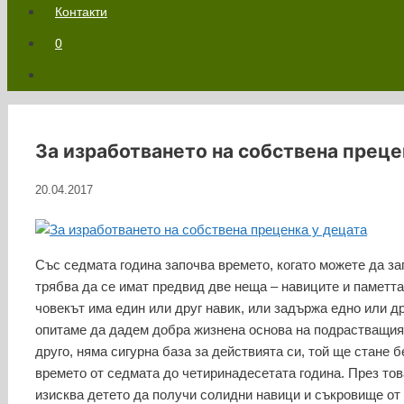
Контакти
0
За изработването на собствена преце
20.04.2017
Със седмата година започва времето, когато можете да за
трябва да се имат предвид две неща – навиците и паметта,
човекът има един или друг навик, или задържа едно или др
опитаме да дадем добра жизнена основа на подрастващия 
друго, няма сигурна база за действията си, той ще стане
времето от седмата до четиринадесетата година. През то
изисква детето да получи солидни навици и съкровище от