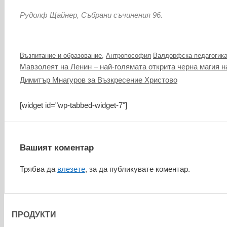
Рудолф Щайнер, Събрани съчинения 96.
Категории
Етикети
Възпитание и образование
,
Антропософия
Валдорфска педагогик
Мавзолеят на Ленин – най-голямата открита черна магия н
Димитър Мнагуров за Възкресение Христово
[widget id="wp-tabbed-widget-7"]
Вашият коментар
Трябва да
влезете
, за да публикувате коментар.
ПРОДУКТИ