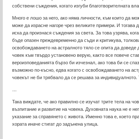
собствени съждения, когато изгуби благотворителната вла
Много е лошо за него, ако няма личности, към които да мо
може да израсне нагоре чрез великите примери. И тогава д
иска да произнася съждения за света. За това узрява, ког
бъде опазен преждевременно да съди и критикува, толкова
освобождаването на астралното тяло се опита да доведе д
човек към твърдо установено верую, както все повече ст
вероизповеданията бързо би изчезнал, ако това би се спа
възможно по-късно, едва когато с освобождаването на ас
човекът не би трябвало да се решава за индивидуалното. Т
…
Така виждате, че ако правилно се изучат трите тела на ч
възпитание и развитие на човека. Духовната наука не е не
указание за справянето с живота. Именно това е, което 
хората иначе стигат до задънена улица.