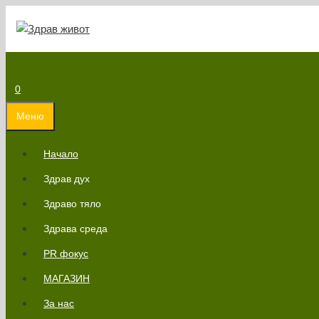
Към
съдържанието
0
Меню
Начало
Здрав дух
Здраво тяло
Здрава среда
PR фокус
МАГАЗИН
За нас