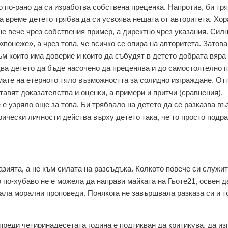
о по-рано да си изработва собствена преценка. Напротив, би тр
ва време детето трябва да си усвоява нещата от авторитета. Хор
не вече чрез собствения пример, а директно чрез указания. Сил
понеже», а чрез това, че всичко се опира на авторитета. Затова
към които има доверие и които да събудят в детето добрата вяра
два детето да бъде насочено да преценява и до самостоятелно п
ате на етерното тяло възможността за солидно изграждане. Отт
тавят доказателства и оценки, а примери и притчи (сравнения).
 е узряло още за това. Би трябвало на детето да се разказва в
рически личности действа върху детето така, че то просто подр
зията, а не към силата на разсъдъка. Колкото повече си служит
 по-хубаво не е можела да направи майката на Гьоте21, освен д
жала морални проповеди. Понякога не завършвала разказа си и т
преди четиринадесетата година е подтикван да критикува, да из