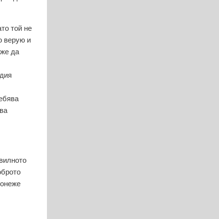
ато той не
о верую и
оже да
адия
ребява
ова
авилното
оброто
понеже