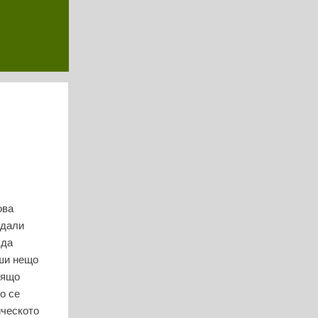
ова
 дали
 да
рши нещо
дящо
о се
ическото