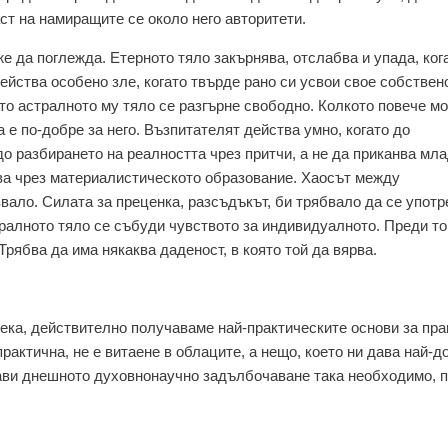
ст на намиращите се около него авторитети.
же да поглежда. Етерното тяло закърнява, отслабва и упада, ког
ейства особено зле, когато твърде рано си усвои свое собствен
ато астралното му тяло се разгърне свободно. Колкото повече м
 е по-добре за него. Възпитателят действа умно, когато до
о разбирането на реалността чрез притчи, а не да приканва мл
ава чрез материалистическото образование. Хаосът между
звало. Силата за преценка, разсъдъкът, би трябвало да се упот
тралното тяло се събуди чувството за индивидуалното. Преди т
рябва да има някаква даденост, в която той да вярва.
овека, действително получаваме най-практическите основи за пр
практична, не е витаене в облаците, а нещо, което ни дава най-д
прави днешното духовнонаучно задълбочаване така необходимо, 