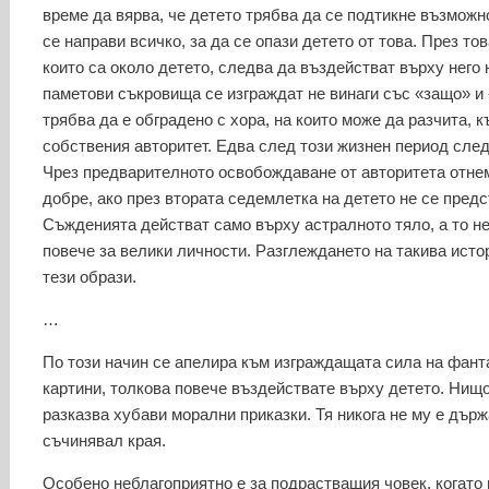
време да вярва, че детето трябва да се подтикне възможн
се направи всичко, за да се опази детето от това. През то
които са около детето, следва да въздействат върху него 
паметови съкровища се изграждат не винаги със «защо» и «
трябва да е обградено с хора, на които може да разчита, 
собствения авторитет. Едва след този жизнен период сле
Чрез предварителното освобождаване от авторитета отнем
добре, ако през втората седемлетка на детето не се предс
Съжденията действат само върху астралното тяло, а то не
повече за велики личности. Разглеждането на такива исто
тези образи.
…
По този начин се апелира към изграждащата сила на фанта
картини, толкова повече въздействате върху детето. Нищо
разказва хубави морални приказки. Тя никога не му е дър
съчинявал края.
Особено неблагоприятно е за подрастващия човек, когато 