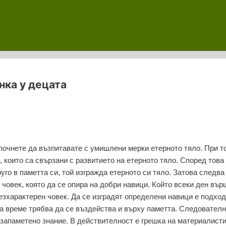
нка у децата
почнете да възпитавате с умишлени мерки етерното тяло. При т
 които са свързани с развитието на етерното тяло. Според това
уго в паметта си, той изгражда етерното си тяло. Затова следва
човек, която да се опира на добри навици. Който всеки ден въ
 безхарактерен човек. Да се изградят определени навици е подхо
ва време трябва да се въздейства и върху паметта. Следователн
 запаметено знание. В действителност е грешка на материалист