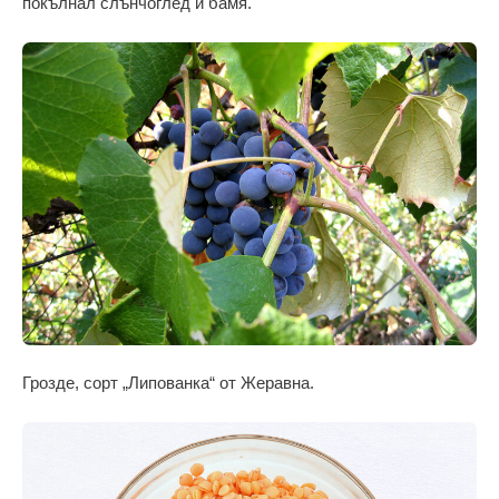
покълнал слънчоглед и бамя.
Грозде, сорт „Липованка“ от Жеравна.