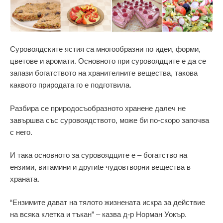
Суровоядските ястия са многообразни по идеи, форми,
цветове и аромати. Основното при суровоядците е да се
запази богатството на хранителните вещества, такова
каквото природата го е подготвила.
Разбира се природосъобразното хранене далеч не
завършва със суровоядството, може би по-скоро започва
с него.
И така основното за суровоядците е – богатство на
ензими, витамини и другиte чудовтворни вещества в
храната.
“Ензимите дават на тялото жизнената искра за действие
на всяка клетка и тъкан” – казва д-р Норман Уокър.