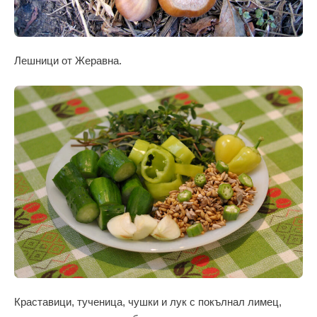
Лешници от Жеравна.
Краставици, тученица, чушки и лук с покълнал лимец,