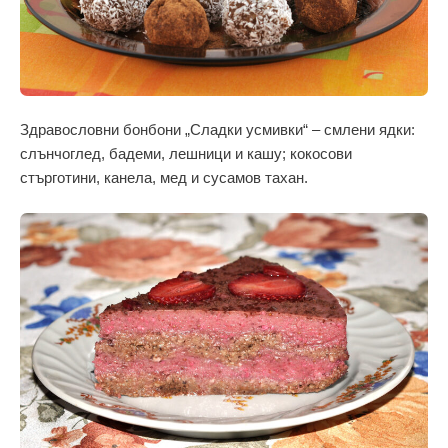
Здравословни бонбони „Сладки усмивки“ – смлени ядки:
слънчоглед, бадеми, лешници и кашу; кокосови
стърготини, канела, мед и сусамов тахан.