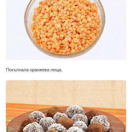
Покълнала оранжева леща.