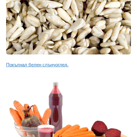
Покълнал белен слънчоглед.