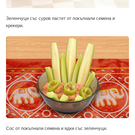
Зеленчуци със суров пастет от покълнали семена и
крекери.
Сос от покълнали семена и ядки със зеленчуци.