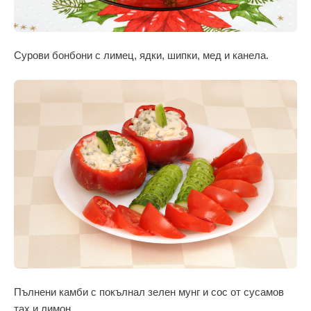
Сурови бонбони с лимец, ядки, шипки, мед и канела.
Пълнени камби с покълнал зелен мунг и сос от сусамов
тах и лимон.