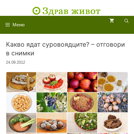
Към
съдържанието
Меню
Какво ядат суровоядците? – отговори
в снимки
24.09.2012