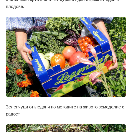
плодове.
Зеленчуци отгледани по методите на живото земеделие с
радост.