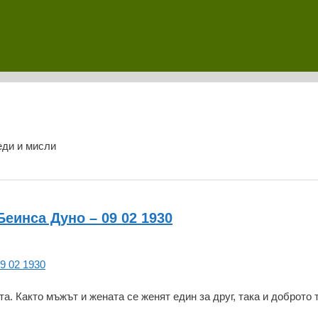
еди и мисли
еинса Дуно – 09 02 1930
а. Както мъжът и жената се женят един за друг, така и доброто 