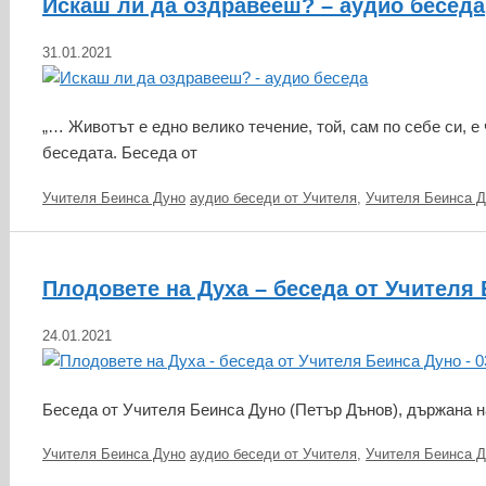
Искаш ли да оздравееш? – аудио беседа
31.01.2021
„… Животът е едно велико течение, той, сам по себе си, е 
беседата. Беседа от
Категории
Етикети
Учителя Беинса Дуно
аудио беседи от Учителя
,
Учителя Беинса Д
Плодовете на Духа – беседа от Учителя 
24.01.2021
Беседа от Учителя Беинса Дуно (Петър Дънов), държана на
Категории
Етикети
Учителя Беинса Дуно
аудио беседи от Учителя
,
Учителя Беинса Д