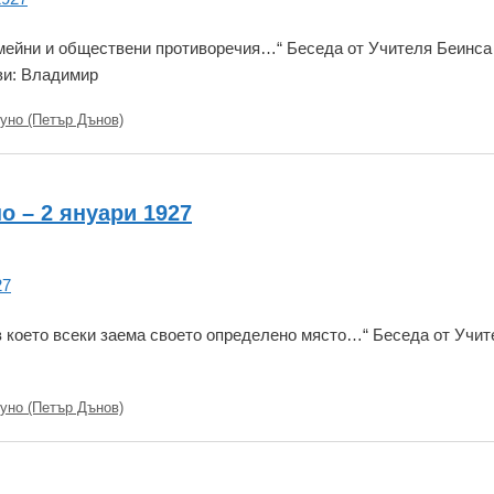
емейни и обществени противоречия…“ Беседа от Учителя Беинса
ви: Владимир
уно (Петър Дънов)
о – 2 януари 1927
 в което всеки заема своето определено място…“ Беседа от Учит
уно (Петър Дънов)