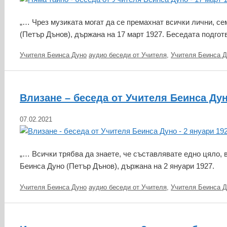
„… Чрез музиката могат да се премахнат всички лични, с
(Петър Дънов), държана на 17 март 1927. Беседата подгот
Категории
Етикети
Учителя Беинса Дуно
аудио беседи от Учителя
,
Учителя Беинса Д
Влизане – беседа от Учителя Беинса Дун
07.02.2021
„… Всички трябва да знаете, че съставлявате едно цяло,
Беинса Дуно (Петър Дънов), държана на 2 януари 1927.
Категории
Етикети
Учителя Беинса Дуно
аудио беседи от Учителя
,
Учителя Беинса Д