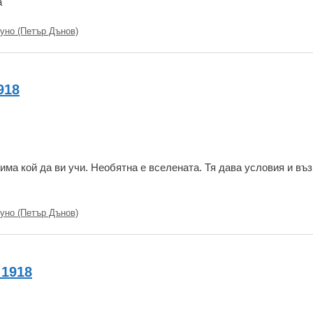
а
уно (Петър Дънов)
918
 има кой да ви учи. Необятна е вселената. Тя дава условия и в
уно (Петър Дънов)
 1918