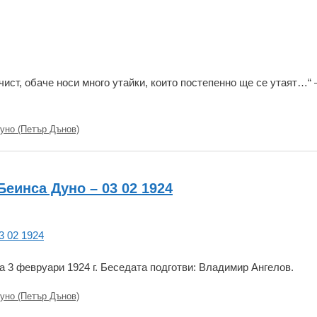
чист, обаче носи много утайки, които постепенно ще се утаят…“ 
уно (Петър Дънов)
Беинса Дуно – 03 02 1924
 3 февруари 1924 г. Беседата подготви: Владимир Ангелов.
уно (Петър Дънов)