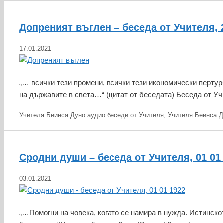
Допреният въглен – беседа от Учителя, 
17.01.2021
„… всички тези промени, всички тези икономически пертурб
на държавите в света…“ (цитат от беседата) Беседа от У
Категории
Етикети
Учителя Беинса Дуно
аудио беседи от Учителя
,
Учителя Беинса Д
Сродни души – беседа от Учителя, 01 01
03.01.2021
„…Помогни на човека, когато се намира в нужда. Истинско