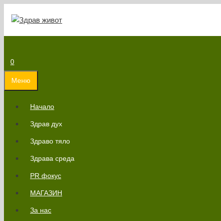
Към
съдържанието
0
Меню
Начало
Здрав дух
Здраво тяло
Здрава среда
PR фокус
МАГАЗИН
За нас