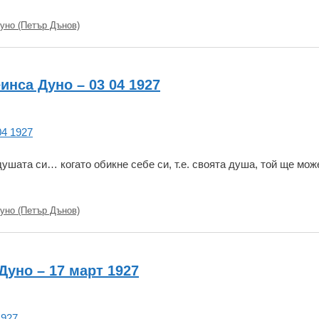
уно (Петър Дънов)
инса Дуно – 03 04 1927
душата си… когато обикне себе си, т.е. своята душа, той ще мож
уно (Петър Дънов)
Дуно – 17 март 1927