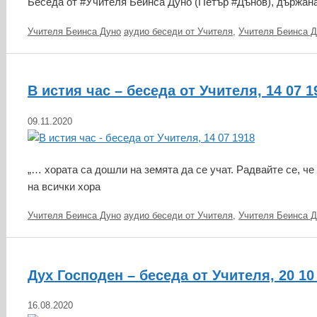
Беседа от #Учителя Беинса Дуно (Петър #Дънов), държан
Категории
Етикети
Учителя Беинса Дуно
аудио беседи от Учителя
,
Учителя Беинса Д
В истия час – беседа от Учителя, 14 07 1
09.11.2020
„… хората са дошли на земята да се учат. Радвайте се, че
на всички хора
Категории
Етикети
Учителя Беинса Дуно
аудио беседи от Учителя
,
Учителя Беинса Д
Дух Господен – беседа от Учителя, 20 10
16.08.2020