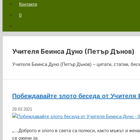
Контакти
0
Учителя Беинса Дуно (Петър Дънов)
Учителя Беинса Дуно (Петър Дънов) – цитати, статии, бес
Побеждавайте злото беседа от Учителя Б
29.03.2021
„…Доброто и злото в света са полюси, както мъжът и женат
се ожени за