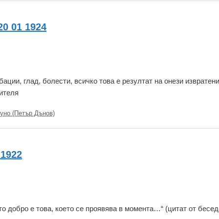
20 01 1924
ации, глад, болести, всичко това е резултат на онези извратен
чителя
уно (Петър Дънов)
 1922
то добро е това, което се проявява в момента…“ (цитат от бесед