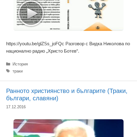
https://youtu.be/glZSs_joFQc Разговор с Видка Николова по
национално радио „Христо Ботев“.
Категории
История
Етикети
траки
Ранното християнство и българите (Траки,
българи, славяни)
17.12.2016