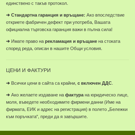
единствено с такъв протокол.
➔
Стандартна гаранция и връщане:
Ако впоследствие
откриете фабричен дефект при употреба, Вашата
официална търговска гаранция важи в пълна сила!
➔
Имате право на
рекламация и връщане
на стоката
според реда, описан в нашите Общи условия.
ЦЕНИ И ФАКТУРИ
➔
Всички цени в сайта са крайни,
с включен ДДС
.
➔
Ако желаете издаване на
фактура
на юридическо лице,
моля, въведете необходимите фирмени данни (Име на
фирмата, ЕИК и адрес на регистрация) в полето „Бележки
към поръчката“, преди да я завършите.