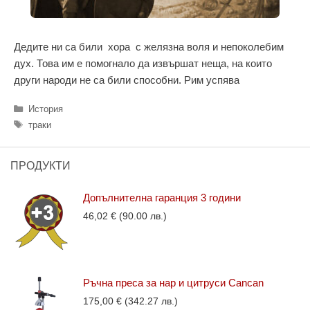
Дедите ни са били хора с желязна воля и непоколебим
дух. Това им е помогнало да извършат неща, на които
други народи не са били способни. Рим успява
Категории
История
Етикети
траки
ПРОДУКТИ
Допълнителна гаранция 3 години
46,02
€
(90.00 лв.)
Ръчна преса за нар и цитруси Cancan
175,00
€
(342.27 лв.)