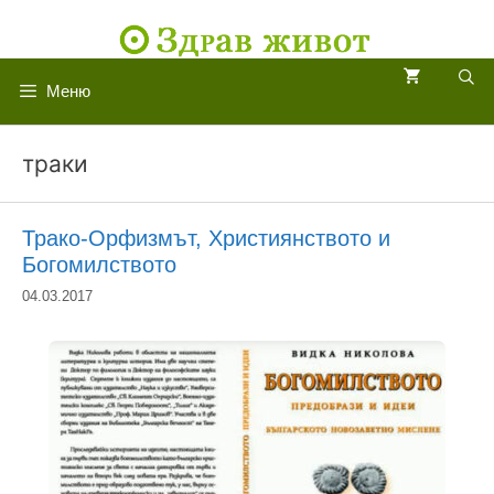
Към
съдържанието
Меню
траки
Трако-Орфизмът, Християнството и
Богомилството
04.03.2017