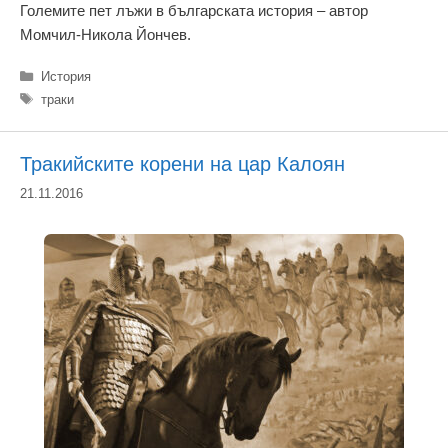
Големите пет лъжи в българската история – автор
Момчил-Никола Йончев.
Категории
История
Етикети
траки
Тракийските корени на цар Калоян
21.11.2016