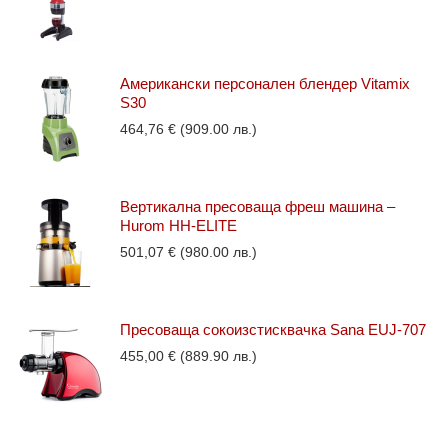
Американски персонален блендер Vitamix
S30
464,76
€
(909.00 лв.)
Вертикална пресоваща фреш машина –
Hurom HH-ELITE
501,07
€
(980.00 лв.)
Пресоваща сокоизстисквачка Sana EUJ-707
455,00
€
(889.90 лв.)