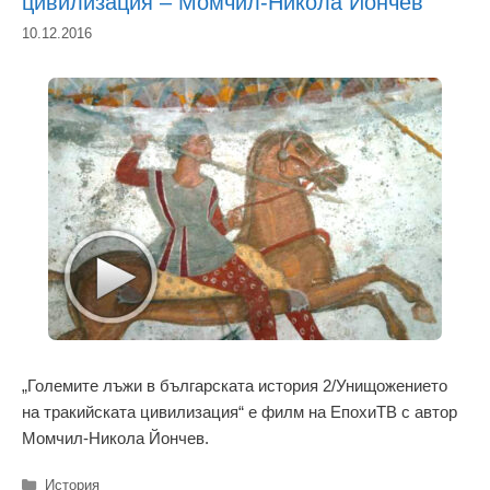
цивилизация – Момчил-Никола Йончев
10.12.2016
„Големите лъжи в българската история 2/Унищожението
на тракийската цивилизация“ е филм на ЕпохиТВ с автор
Момчил-Никола Йончев.
Категории
История