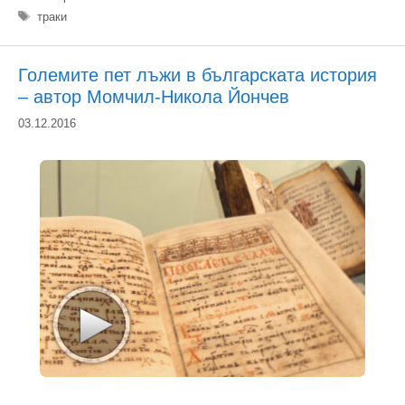
Етикети
траки
Големите пет лъжи в българската история
– автор Момчил-Никола Йончев
03.12.2016