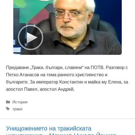
Предаване „Траки, българи, славяни“ на ПОТВ. Разговор с
Петко Атанасов на тема ранното християнство и
българите. За император Константин и майка му Елена, за
апостол Павел, апостол Андрей,
Категории
История
Етикети
траки
Унищожението на тракийската