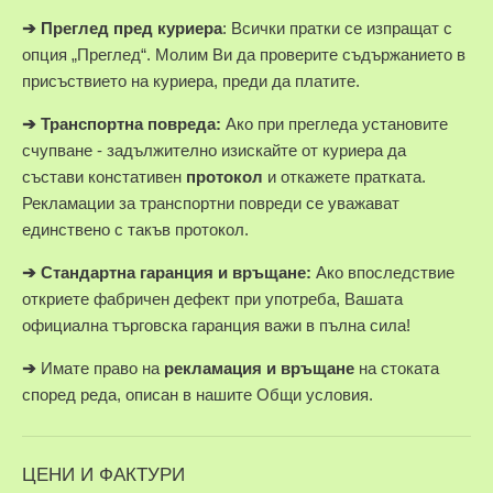
➔
Преглед пред куриера
: Всички пратки се изпращат с
опция „Преглед“. Молим Ви да проверите съдържанието в
присъствието на куриера, преди да платите.
➔
Транспортна повреда:
Ако при прегледа установите
счупване - задължително изискайте от куриера да
състави констативен
протокол
и откажете пратката.
Рекламации за транспортни повреди се уважават
единствено с такъв протокол.
➔
Стандартна гаранция и връщане:
Ако впоследствие
откриете фабричен дефект при употреба, Вашата
официална търговска гаранция важи в пълна сила!
➔
Имате право на
рекламация и връщане
на стоката
според реда, описан в нашите Общи условия.
ЦЕНИ И ФАКТУРИ