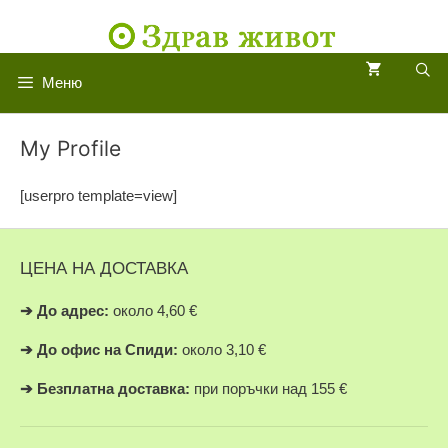
Към
съдържанието
Меню
My Profile
[userpro template=view]
ЦЕНА НА ДОСТАВКА
➔
До адрес:
около 4,60 €
➔
До офис на Спиди:
около 3,10 €
➔
Безплатна доставка:
при поръчки над 155 €