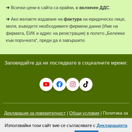
➔
Всички цени в сайта са крайни,
с включен ДДС
.
➔
Ако желаете издаване на
фактура
на юридическо лице,
моля, въведете необходимите фирмени данни (Име на
фирмата, ЕИК и адрес на регистрация) в полето „Бележки
към поръчката“, преди да я завършите.
Заповядайте да ни последвате в социалните мрежи:
Декларация за поверителност
|
Общи условия
| Политика за
бисквитки (ЕС)
Използвайки този сайт вие се съгласявате с
Декларацията