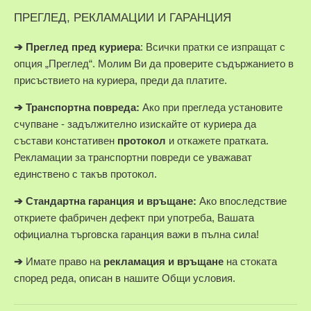
ПРЕГЛЕД, РЕКЛАМАЦИИ И ГАРАНЦИЯ
➔
Преглед пред куриера
: Всички пратки се изпращат с
опция „Преглед“. Молим Ви да проверите съдържанието в
присъствието на куриера, преди да платите.
➔
Транспортна повреда:
Ако при прегледа установите
счупване - задължително изискайте от куриера да
състави констативен
протокол
и откажете пратката.
Рекламации за транспортни повреди се уважават
единствено с такъв протокол.
➔
Стандартна гаранция и връщане:
Ако впоследствие
откриете фабричен дефект при употреба, Вашата
официална търговска гаранция важи в пълна сила!
➔
Имате право на
рекламация и връщане
на стоката
според реда, описан в нашите Общи условия.