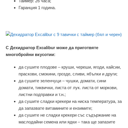
Таймер: 26 часа;
Гаранция 1 година.
С Дехидратор Excalibur може да приготвяте
многобройни вкусотии:
да сушите плодове – круши, череши, ягоди, кайсии,
праскови, смокини, грозде, сливи, ябълки и други;
да сушите зеленчуци – чушки, домати, сини
домати, тиквички, листа от лук. листа от моркови,
листни подправки и т.н.;
да сушите сладки крекери на ниска температура, за
да запазвате витамините и ензимите;
да сушите не сладки крекери със съдържание на
маслодайни семена или ядки – така ще запазите