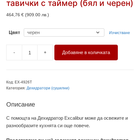
тавички с таймер (бял и черен)
464,76
€
(909.00 лв.)
Цвят
Изчистване
-
+
Добавяне в количката
количество
за
Дехидратор
Excalibur
Код:
EX-4926Т
с
Категория:
Дехидратори (сушилни)
9
тавички
Описание
с
таймер
С помощта на Дехидратор Excalibur може да освежите и
(бял
разнообразите кухнята си още повече.
и
черен)