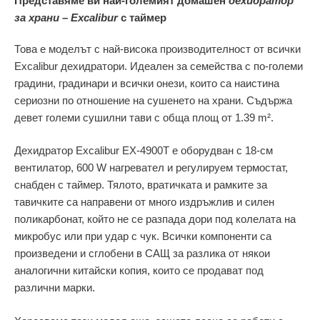
Представяме ви най-големият домашен
дехидратор
за храни – Еxcalibur
с таймер
Това е моделът с най-висока производителност от всички
Excalibur дехидратори. Идеален за семейства с по-големи
градини, градинари и всички онези, които са наистина
сериозни по отношение на сушенето на храни. Съдържа
девет големи сушилни тави с обща площ от 1.39 m².
Дехидратор Еxcalibur EX-4900Т е оборудван с 18-см
вентилатор, 600 W нагревател и регулируем термостат,
снабден с таймер. Тялото, вратичката и рамките за
тавичките са направени от много издръжлив и силен
поликарбонат, който не се разпада дори под колелата на
микробус или при удар с чук. Всички компоненти са
произведени и сглобени в САЩ за разлика от някои
аналогични китайски копия, които се продават под
различни марки.