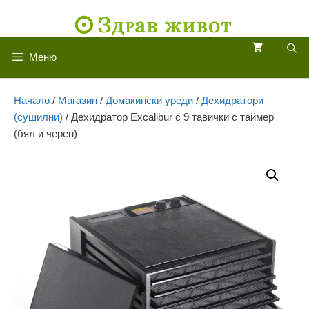
Към
съдържанието
Меню
Начало
/
Магазин
/
Домакински уреди
/
Дехидратори
(сушилни)
/ Дехидратор Excalibur с 9 тавички с таймер
(бял и черен)