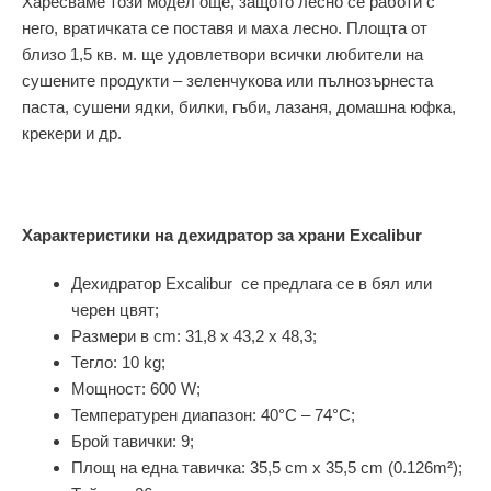
Харесваме този модел още, защото лесно се работи с
него, вратичката се поставя и маха лесно. Площта от
близо 1,5 кв. м. ще удовлетвори всички любители на
сушените продукти – зеленчукова или пълнозърнеста
паста, сушени ядки, билки, гъби, лазаня, домашна юфка,
крекери и др.
Характеристики на дехидратор за храни Еxcalibur
Дехидратор Еxcalibur се предлага се в бял или
черен цвят;
Размери в cm: 31,8 x 43,2 x 48,3;
Тегло: 10 kg;
Мощност: 600 W;
Температурен диапазон: 40°C – 74°C;
Брой тавички: 9;
Площ на една тавичка: 35,5 cm x 35,5 cm (0.126m²);