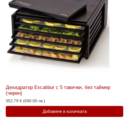
Дехидратор Excalibur с 5 тавички, без таймер
(черен)
352,79
€
(690.00 лв.)
Добавяне в количката