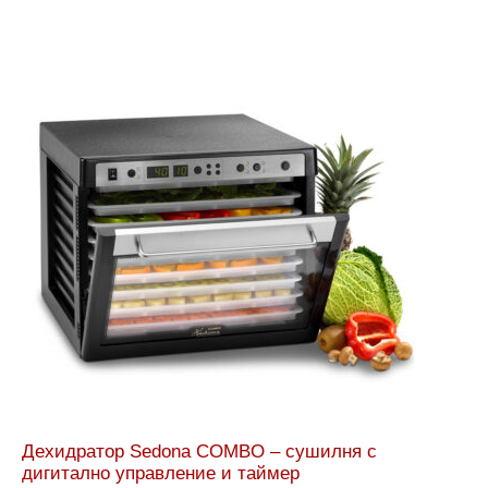
Дехидратор Sedona COMBO – сушилня с
дигитално управление и таймер