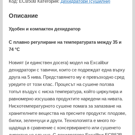
Код:
ECB50B
Категория:
Дехидратори (сушилни)
Excalibur
ECB52B
Описание
-
с
Удобен и компактен дехидратор
5
тавички
С плавно регулиране на температурата между 35 и
74 °C
Новият (и единствен досега) модел на Excalibur
дехидратори с тавички, които се подреждат една върху
друга на 5 нива. Представянето му е превъзходно сред
уредите от този клас. Процесът на сушене ползва
топъл въздух с ниска температура, който циркулира и
равномерно изсушава продуктите наредени на нивата.
Нискотемпературното сушене помага за запазване на
хранителните вещества на пресните продукти: плодове,
билки, зеленчуци и други. Технологията е много по-
щадяща в сравнение с консервирането или сушенето
директно на слънце. С дехидратора Excalibur ECB52B