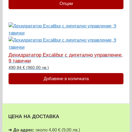
Опции
may
be
chosen
This
on
product
the
has
product
multiple
page
variants.
Дехидрататор Excalibur с дигитално управление,
9 тавички
The
490,84
€
(960.00 лв.)
options
may
Добавяне в количката
be
chosen
on
the
product
ЦЕНА НА ДОСТАВКА
page
➔
До адрес:
около 4,60 € (9,00 лв.)