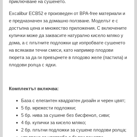
приключване на сушенето.
Excalibur ECB52 е произведен от BPA-free материали и
е предназначен за домашно ползване. Моделът е с
достъпна цена и множество приложения. С включените
купички може да заквасите натурално кисело мляко у
дома, а с плътните подложки ще изпробвате сушенето
на всякакви течни смеси, като например плодови
пюрета за да ги превърнете в плодово желе (пастила) и
плодови ролца с ядки.
Комплектът включва:
База с елегантен квадратен дизайн и черен цвят;
5 бр. мрежести подложки;
5 бр. нива за сушене без бисфенол, сиви;
4 бр. купички за кисело мляко;
2 бр. плътни подложки за сушене плодови ролца;