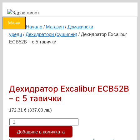
Към
съдържанието
0
Меню
Начало
/
Магазин
/
Домакински
уреди
/
Дехидратори (сушилни)
/ Дехидратор Excalibur
ECB52B – с 5 тавички
Дехидратор Excalibur ECB52B
– с 5 тавички
172,31
€
(337.00 лв.)
количество
за
Добавяне в количката
Дехидратор