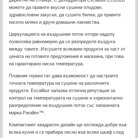
можете да правите вкусни сушени плодове,
здравословни закуски, да сушите билки, да правите
кисело мляко и други домашни лакомства.
Циркулацията на въздушния поток отгоре надолу
позволява равномерно да се разпределя въздуха
между тавите. Изсушете всякакви продукти за част от
цената на готовите предложения в магазина, при това
на гарантирано ниска температура.
Плавния термостат дава възможност да настроите
точната температура на сушене на различните
продукти. Excalibur запазва отлична репутация за
контрол на температурата на сушене и хоризонтално
разпределение на въздушния поток със запазената
марка Parallex™.
Компактният квадратен дизайн ще изглежда добре във
всяка кухня и се прибира лесно във всеки шкаф след