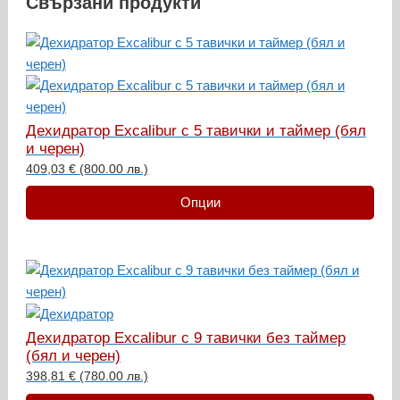
Свързани продукти
Дехидратор Excalibur с 5 тавички и таймер (бял
и черен)
409,03
€
(800.00 лв.)
Опции
This
product
has
multiple
Дехидратор Excalibur с 9 тавички без таймер
variants.
(бял и черен)
The
398,81
€
(780.00 лв.)
options