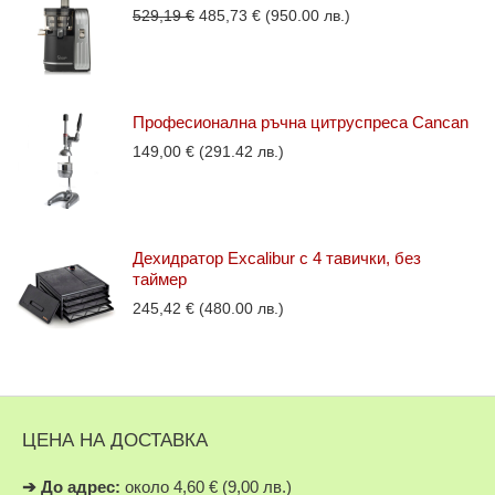
Original
Текущата
529,19
€
485,73
€
(950.00 лв.)
price
цена
was:
е:
529,19 €.
485,73 €.
Професионална ръчна цитруспреса Cancan
149,00
€
(291.42 лв.)
Дехидратор Excalibur с 4 тавички, без
таймер
245,42
€
(480.00 лв.)
ЦЕНА НА ДОСТАВКА
➔
До адрес:
около 4,60 € (9,00 лв.)