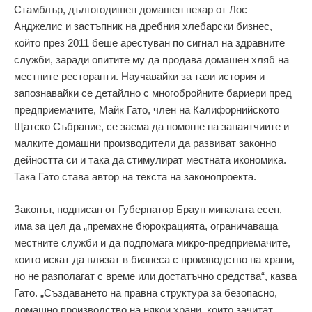
Стамблър, дългогодишен домашен пекар от Лос
Анджелис и застъпник на дребния хлебарски бизнес,
който през 2011 беше арестуван по сигнал на здравните
служби, заради опитите му да продава домашен хляб на
местните ресторанти. Научавайки за тази история и
запознавайки се детайлно с многобройните бариери пред
предприемачите, Майк Гато, член на Калифорнийското
Щатско Събрание, се заема да помогне на занаятчиите и
малките домашни производители да развиват законно
дейността си и така да стимулират местната икономика.
Така Гато става автор на текста на законопроекта.
Законът, подписан от Губернатор Браун миналата есен,
има за цел да „премахне бюрокрацията, ограничаваща
местните служби и да подпомага микро-предприемачите,
които искат да влязат в бизнеса с производство на храни,
но не разполагат с време или достатъчно средства“, казва
Гато. „Създаването на правна структура за безопасно,
домашно производство на някои храни, които зачитат