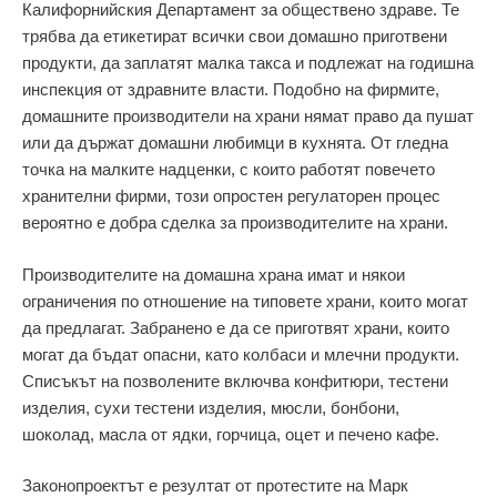
Калифорнийския Департамент за обществено здраве. Те
трябва да етикетират всички свои домашно приготвени
продукти, да заплатят малка такса и подлежат на годишна
инспекция от здравните власти. Подобно на фирмите,
домашните производители на храни нямат право да пушат
или да държат домашни любимци в кухнята. От гледна
точка на малките надценки, с които работят повечето
хранителни фирми, този опростен регулаторен процес
вероятно е добра сделка за производителите на храни.
Производителите на домашна храна имат и някои
ограничения по отношение на типовете храни, които могат
да предлагат. Забранено е да се приготвят храни, които
могат да бъдат опасни, като колбаси и млечни продукти.
Списъкът на позволените включва конфитюри, тестени
изделия, сухи тестени изделия, мюсли, бонбони,
шоколад, масла от ядки, горчица, оцет и печено кафе.
Законопроектът е резултат от протестите на Марк