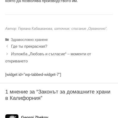
която да позволява производството им.
Автор: Гергана Кабаиванова, източник: списание „Органично“.
Категории
Здравословно хранене
Где ты прекрасная?
Изложба „Любовъ и съгласие“ – моменти от
откриването
[widget id="wp-tabbed-widget-7"]
1 мнение за “Законът за домашните храни
в Калифорния”
Georgi Zhekov