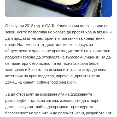
От януари 2013 год. в САЩ, Калифорния влезе в сила нов
закон, който позволява на хората да правят храна вкъщи и
да я продават на ресторанти и магазини за хранителни
стоки. Наложеният от десетилетия консенсус за
общественото здраве, че производителите на хранителни
продукти трябва да отговарят на търговски лицензи, за да
се гарантира безопасността на тяхната храна беше
захвърлен и Законът за домашните храни създаде нова
категория на производство, наречена „приготвяне на
домашна храна” (cottage food operation)
За да отговарят на изискванията на държавните
разпоредби, съгласно закона, желаещите да отворят
домашна кухня трябва да преминат през курс за
безопасност на храните и да положат изпит, разработен от