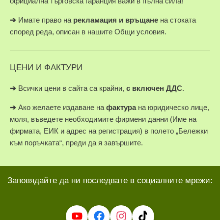
официална търговска гаранция важи в пълна сила!
➔
Имате право на
рекламация и връщане
на стоката
според реда, описан в нашите Общи условия.
ЦЕНИ И ФАКТУРИ
➔
Всички цени в сайта са крайни,
с включен ДДС
.
➔
Ако желаете издаване на
фактура
на юридическо лице,
моля, въведете необходимите фирмени данни (Име на
фирмата, ЕИК и адрес на регистрация) в полето „Бележки
към поръчката“, преди да я завършите.
Заповядайте да ни последвате в социалните мрежи: