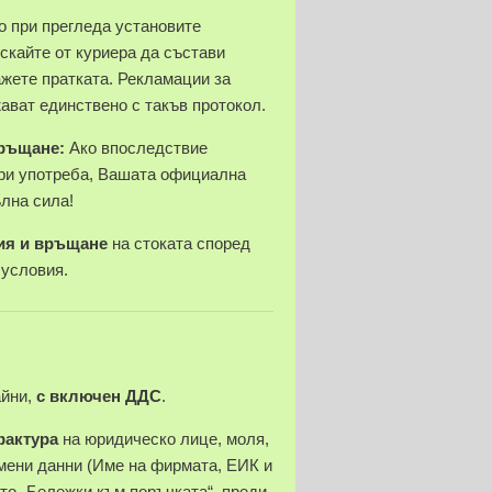
 при прегледа установите
скайте от куриера да състави
ажете пратката. Рекламации за
ават единствено с такъв протокол.
връщане:
Ако впоследствие
ри употреба, Вашата официална
ълна сила!
ия и връщане
на стоката според
 условия.
айни,
с включен ДДС
.
фактура
на юридическо лице, моля,
ени данни (Име на фирмата, ЕИК и
ето „Бележки към поръчката“, преди