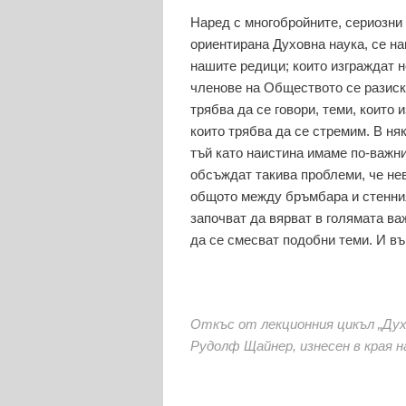
Наред с многобройните, сериозни
ориентирана Духовна наука, се н
нашите редици; които изграждат 
членове на Обществото се разискв
трябва да се говори, теми, които 
които трябва да се стремим. В няк
тъй като наистина имаме по-важни
обсъждат такива проблеми, че нев
общото между бръмбара и стенния
започват да вярват в голямата ва
да се смесват подобни теми. И въ
Откъс от лекционния цикъл „Дух
Рудолф Щайнер, изнесен в края на