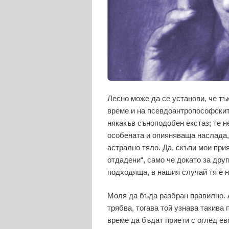
Лесно може да се установи, че тъ
време и на псевдоантропософските
някакъв съноподобен екстаз; те н
особената и опияняваща наслада, 
астрално тяло. Да, скъпи мои при
отдадени“, само че докато за дру
подходяща, в нашия случай тя е 
Моля да бъда разбран правилно. 
трябва, тогава той узнава такива 
време да бъдат приети с оглед е