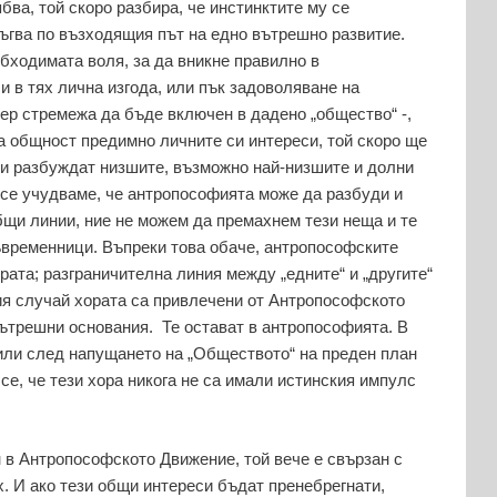
бва, той скоро разбира, че инстинктите му се
ръгва по възходящия път на едно вътрешно развитие.
бходимата воля, за да вникне правилно в
и в тях лична изгода, или пък задоволяване на
р стремежа да бъде включен в дадено „общество“ -,
а общност предимно личните си интереси, той скоро ще
ни разбуждат низшите, възможно най-низшите и долни
 се учудваме, че антропософията може да разбуди и
бщи линии, ние не можем да премахнем тези неща и те
ъвременници. Въпреки това обаче, антропософските
рата; разграничителна линия между „едните“ и „другите“
ия случай хората са привлечени от Антропософското
ътрешни основания. Те остават в антропософията. В
или след напущането на „Обществото“ на преден план
се, че тези хора никога не са имали истинския импулс
 в Антропософското Движение, той вече е свързан с
х. И ако тези общи интереси бъдат пренебрегнати,