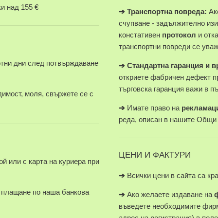
и над 155 €
➔
Транспортна повреда:
Ако
счупване - задължително изи
констативен
протокол
и отк
транспортни повреди се уваж
отни дни след потвърждаване
➔
Стандартна гаранция и 
откриете фабричен дефект п
търговска гаранция важи в п
имост, моля, свържете се с
➔
Имате право на
рекламац
реда, описан в нашите Общи
ЦЕНИ И ФАКТУРИ
й или с карта на куриера при
➔
Всички цени в сайта са кр
плащане по наша банкова
➔
Ако желаете издаване на
въведете необходимите фирм
адрес на регистрация) в пол