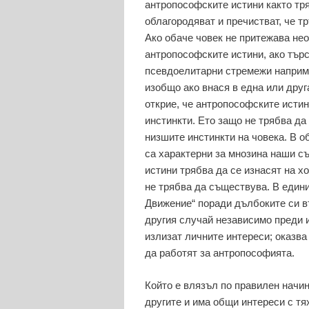
антропософските истини както тря
облагородяват и пречистват, че т
Ако обаче човек не притежава нео
антропософските истини, ако търс
псевдоелитарни стремежи наприме
изобщо ако внася в една или друг
открие, че антропософските исти
инстинкти. Ето защо не трябва да
низшите инстинкти на човека. В о
са характерни за мнозина наши с
истини трябва да се изнасят на хо
не трябва да съществува. В един
Движение“ поради дълбоките си в
другия случай независимо преди 
излизат личните интереси; оказва 
да работят за антропософията.
Който е влязъл по правилен начин
другите и има общи интереси с тя