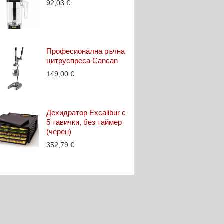
92,03
€
Професионална ръчна
цитруспреса Cancan
149,00
€
Дехидратор Excalibur с
5 тавички, без таймер
(черен)
352,79
€