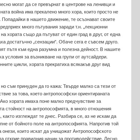
есно могат да се превърнат в центрове на ленивци и
ната война има прекалено много хора, които просто не
 Попадайки в нашето движение, те осъзнават своите
предприех много пътувания заради т.н. „лекционни
на хората също да пътуват от един град в друг, от една
аха достатъчно „сензации“. Обаче сега е съвсем друго.
ят пътя към една разумна и полезна дейност. В нашите
а условия за възникване на групи от аутсайдери.
нните цикли, хората прекратиха всякакъв друг вид
 но съм принуден да го кажа: Твърде малко са тези от
ствие за това, което антропософски ориентираната
 Ако хората имаха поне малко предчувствие за
та стойност на антропософията, в много отношения
 както изглеждат те днес. Разбира се, аз не искам да
ъпне от бойното поле на антропософията. Напротив той
а онези, които искат да унищожат Антропософското
да открие правилния начин за противодействие. Лесно