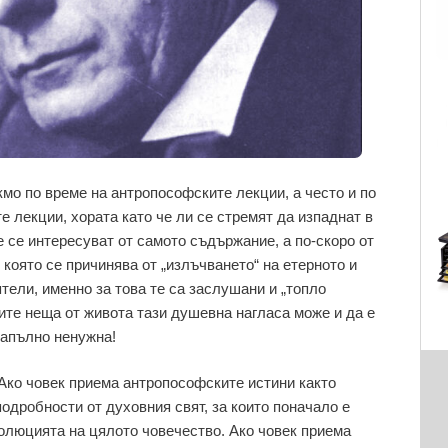
кмо по време на антропософските лекции, а често и по
 лекции, хората като че ли се стремят да изпаднат в
е се интересуват от самото съдържание, а по-скоро от
която се причинява от „излъчването“ на етерното и
ятели, именно за това те са заслушани и „топло
гите неща от живота тази душевна нагласа може и да е
напълно ненужна!
Ако човек приема антропософските истини както
подробности от духовния свят, за които поначало е
волюцията на цялото човечество. Ако човек приема