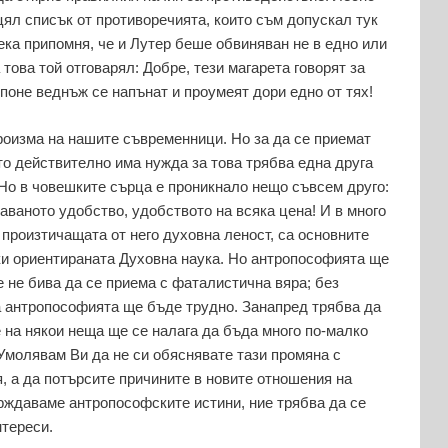
цял списък от противоречията, които съм допускал тук
Нека припомня, че и Лутер беше обвиняван не в едно или
 това той отговарял: Добре, тези магарета говорят за
 поне веднъж се напънат и проумеят дори едно от тях!
роизма на нашите съвременници. Но за да се приемат
то действително има нужда за това трябва една друга
Но в човешките сърца е проникнало нещо съвсем друго:
ваното удобство, удобството на всяка цена! И в много
произтичащата от него духовна леност, са основните
и ориентираната Духовна наука. Но антропософията ще
 не бива да се приема с фаталистична вяра; без
за антропософията ще бъде трудно. Занапред трябва да
е на някои неща ще се налага да бъда много по-малко
Умолявам Ви да не си обяснявате тази промяна с
, а да потърсите причините в новите отношения на
ърждаваме антропософските истини, ние трябва да се
нтереси.