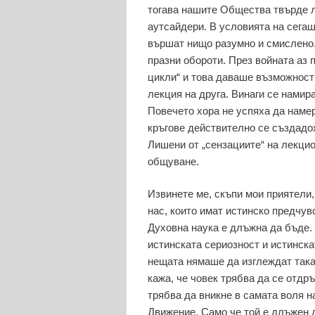
тогава нашите Общества твърде л
аутсайдери. В условията на сегаш
вършат нищо разумно и смислено.
празни обороти. През войната аз 
цикли“ и това даваше възможност 
лекция на друга. Винаги се намир
Повечето хора не успяха да намер
кръгове действително се създадох
Лишени от „сензациите“ на лекцио
общуване.
Извинете ме, скъпи мои приятели,
нас, които имат истинско предчув
Духовна наука е длъжна да бъде.
истинската сериозност и истинска
нещата нямаше да изглеждат така,
кажа, че човек трябва да се отдр
трябва да вникне в самата воля н
Движение. Само че той е длъжен 