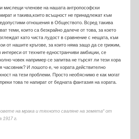
 и мислещи членове на нашата антропософски
амират и такива,които всъщност не принадлежат към
недопустими отношения в Обществото. Всред такива
ат теми, които са безкрайно далече от това, за което
изглеждат като чиста лудост в сравнение с нещата, към
ои от нашите кръгове, за които няма защо да се грижим,
 интереси от техните едностранчиви амбиции, се
олно човек например се запитва не търсят ли тези хора
 часовник? И лошото е, че хората действително
жност на тези проблеми. Просто необяснимо е как могат
преки това те напират от бедната фантазия на хората.
овете на мрака и тяхното сваляне на земята“ от
 1917 г.