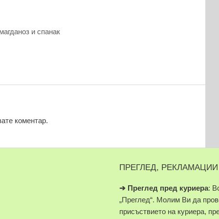
магданоз и спанак
вате коментар.
ПРЕГЛЕД, РЕКЛАМАЦИИ
➔
Преглед пред куриера
: В
„Преглед“. Молим Ви да про
присъствието на куриера, пр