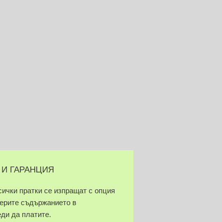
 И ГАРАНЦИЯ
сички пратки се изпращат с опция
верите съдържанието в
еди да платите.