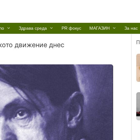
ло
Здрава среда
PR фокус
МАГАЗИН
За нас
П
кото движение днес