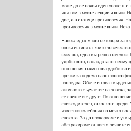
може да се появи един опонент с 
или там в моите лекции и книги. 
две, а в стотици противоречия. На
противоречия в моите книги. Нека
Напоследък много се говори за ге
онези истини от които човечество
смелост, една вътрешна смелост 
удобството, насладата от несмуща
отношения тъкмо това удобство и 
пречки за подема наантропософск
напредва. Обаче и това твърдение
активното съучастие на човека, 
се свикне и с друго: По отношени
снизходителен, отколкото преди. 
известни колебания на моята воля
епохата. За да прокарваме и утв
абстрахираме от чисто личните и