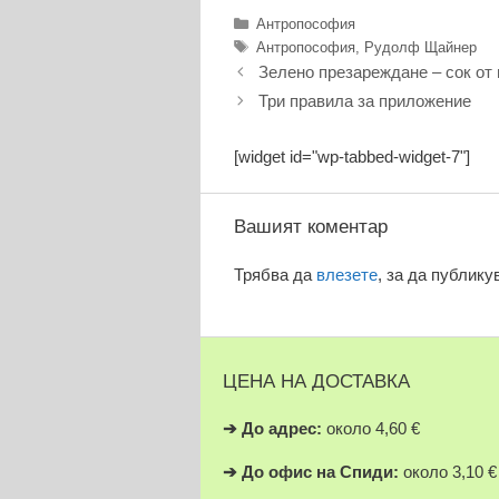
Категории
Антропософия
Етикети
Антропософия
,
Рудолф Щайнер
Зелено презареждане – сок от 
Три правила за приложение
[widget id="wp-tabbed-widget-7"]
Вашият коментар
Трябва да
влезете
, за да публику
ЦЕНА НА ДОСТАВКА
➔
До адрес:
около 4,60 €
➔
До офис на Спиди:
около 3,10 €