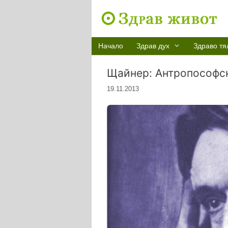
Към
съдържанието
Начало
Здрав дух
Здраво тя
Щайнер: Антропософс
19.11.2013