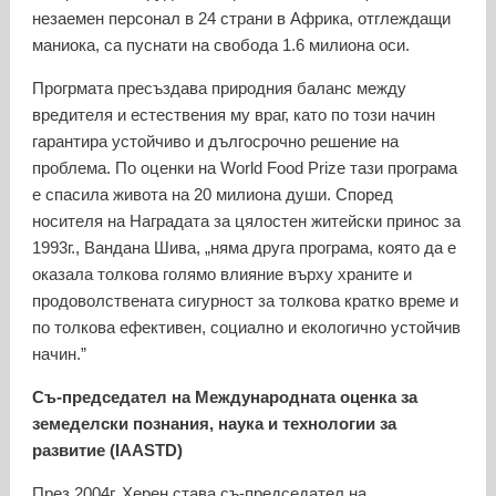
незаемен персонал в 24 страни в Африка, отглеждащи
маниока, са пуснати на свобода 1.6 милиона оси.
Прогрмата пресъздава природния баланс между
вредителя и естествения му враг, като по този начин
гарантира устойчиво и дългосрочно решение на
проблема. По оценки на World Food Prize тази програма
е спасила живота на 20 милиона души. Според
носителя на Наградата за цялостен житейски принос за
1993г., Вандана Шива, „няма друга програма, която да е
оказала толкова голямо влияние върху храните и
продоволствената сигурност за толкова кратко време и
по толкова ефективен, социално и екологично устойчив
начин.”
Съ-председател на Международната оценка за
земеделски познания, наука и технологии за
развитие (IAASTD)
През 2004г. Херен става съ-председател на