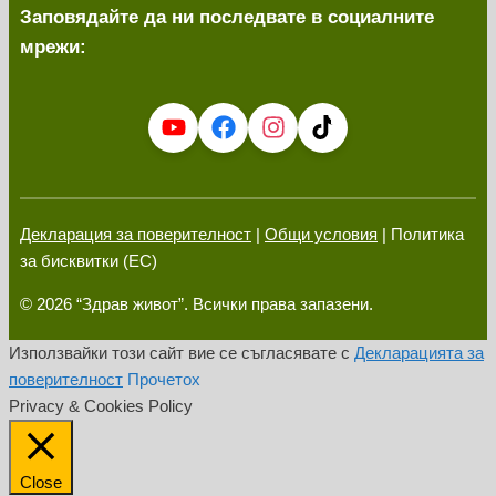
Заповядайте да ни последвате в социалните
мрежи:
Декларация за поверителност
|
Общи условия
| Политика
за бисквитки (ЕС)
© 2026 “Здрав живот”. Всички права запазени.
Използвайки този сайт вие се съгласявате с
Декларацията за
поверителност
Прочетох
Privacy & Cookies Policy
Close