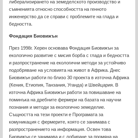
либерализирането на земеделското производство и
съмненията относно способността на генното
инженерство да се справи с проблемите на глада и
бедността.
Фондация Биовижън
През 1998г. Херен основава Фондация Биовижън за
екологично развитие с мисия борба с глада и бедността
и разпространение на екологични методи за устойчиво
подобряване на условията на живот в Африка. Днес
Биовижън работи по близо 30 проекта в източна Африка
(Кения, Етиопия, Танзания, Уганда) и Швейцария. В
източна Африка Биовижън работи за повишаване на
поминъка на дребните фермери на базата на научни
познания и методи за екологично земеделие.
Същността на тези проекти е Програмата за
комуникация с фермерите, която се занимава с
разпространението на информация. Освен това
Биовижън се занимава и с лобиране за промяна на