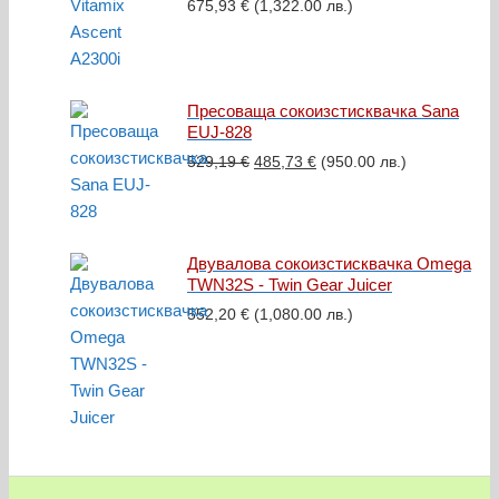
675,93
€
(1,322.00 лв.)
Пресоваща сокоизстисквачка Sana
EUJ-828
Original
Текущата
529,19
€
485,73
€
(950.00 лв.)
price
цена
was:
е:
529,19 €.
485,73 €.
Двувалова сокоизстисквачка Omega
TWN32S - Twin Gear Juicer
552,20
€
(1,080.00 лв.)