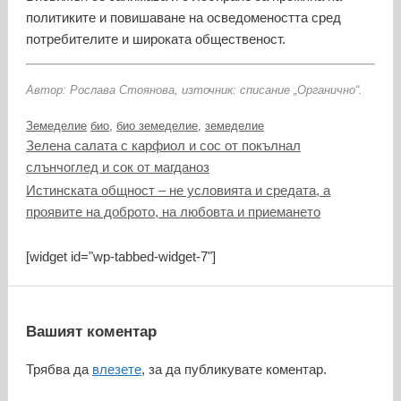
политиките и повишаване на осведомеността сред
потребителите и широката общественост.
Автор: Рослава Стоянова, източник: списание „Органично“.
Категории
Етикети
Земеделие
био
,
био земеделие
,
земеделие
Зелена салата с карфиол и сос от покълнал
слънчоглед и сок от магданоз
Истинската общност – не условията и средата, а
проявите на доброто, на любовта и приемането
[widget id="wp-tabbed-widget-7"]
Вашият коментар
Трябва да
влезете
, за да публикувате коментар.