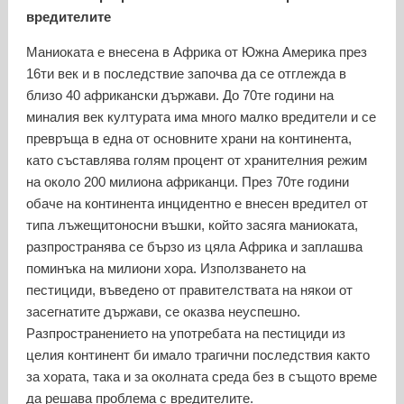
вредителите
Маниоката е внесена в Африка от Южна Америка през
16ти век и в последствие започва да се отглежда в
близо 40 африкански държави. До 70те години на
миналия век културата има много малко вредители и се
превръща в една от основните храни на континента,
като съставлява голям процент от хранителния режим
на около 200 милиона африканци. През 70те години
обаче на континента инцидентно е внесен вредител от
типа лъжещитоносни въшки, който засяга маниоката,
разпространява се бързо из цяла Африка и заплашва
поминъка на милиони хора. Използването на
пестициди, въведено от правителствата на някои от
засегнатите държави, се оказва неуспешно.
Разпространението на употребата на пестициди из
целия континент би имало трагични последствия както
за хората, така и за околната среда без в същото време
да решава проблема с вредителите.