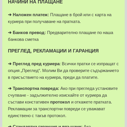
НАЧИНИ НА ПЛАЩАНЕ
➔
Наложен платеж:
Плащане в брой или с карта на
куриера при получаване на пратката.
➔
Банков превод:
Предварително плащане по наша
банкова сметка
ПРЕГЛЕД, РЕКЛАМАЦИИ И ГАРАНЦИЯ
➔
Преглед пред куриера
: Всички пратки се изпращат с
опция „Преглед“. Молим Ви да проверите съдържанието
в присъствието на куриера, преди да платите.
➔
Транспортна повреда:
Ако при прегледа установите
счупване - задължително изискайте от куриера да
състави констативен
протокол
и откажете пратката.
Рекламации за транспортни повреди се уважават
единствено с такъв протокол.
➔
Стандартна гаранция и връщане:
Ако