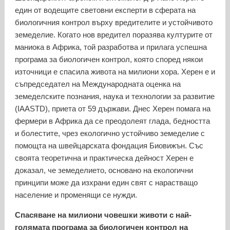
един от водещите световни експерти в сферата на
биологичния контрол върху вредителите и устойчивото
земеделие. Когато нов вредител поразява културите от
маниока в Африка, той разработва и прилага успешна
програма за биологичен контрол, която според някои
източници е спасила живота на милиони хора. Херен е и
съпредседател на Международната оценка на
земеделските познания, наука и технологии за развитие
(IAASTD), приета от 59 държави. Днес Херен помага на
фермери в Африка да се преодолеят глада, бедността
и болестите, чрез екологично устойчиво земеделие с
помощта на швейцарската фондация Биовижън. Със
своята теоретична и практическа дейност Херен е
доказал, че земеделието, основано на екологични
принципи може да изхрани един свят с нарастващо
население и променящи се нужди.
Спасяване на милиони човешки животи с най-
голямата програма за биологичен контрол на