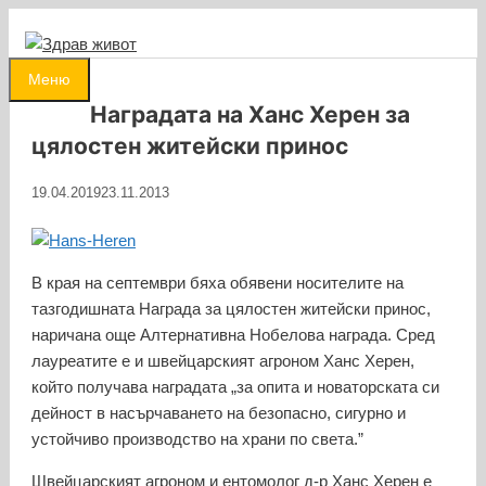
Към
съдържанието
0
Меню
Наградата на Ханс Херен за
цялостен житейски принос
19.04.2019
23.11.2013
В края на септември бяха обявени носителите на
тазгодишната Награда за цялостен житейски принос,
наричана още Алтернативна Нобелова награда. Сред
лауреатите е и швейцарският агроном Ханс Херен,
който получава наградата „за опита и новаторската си
дейност в насърчаването на безопасно, сигурно и
устойчиво производство на храни по света.”
Швейцарският агроном и ентомолог д-р Ханс Херен е