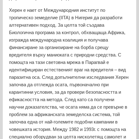
Херен е нает от Международния институт по
тропическо земеделие (IITA) в Нигерия да разработи
алтернативен подход. За целта той създава
Биологична програма за контрол, обхващаща Африка,
изгражда международна коалиция и получава
финансиране за организиране на борба срещу
вредителя върху маниоката с природни средства. С
помощта на тази световна мрежа в Парагвай е
идентифициран естественият враг на вредителя – вид
паразитна оса. След допълнителни изследвания Херен
започва да отглежда осата, първоначално при
карантинни условия, за да провери безопасността и
ефикасността на метода. След като са получени
научни доказателства, че осата няма да се превърне в
проблем за африканската земеделска система, той
започва една от най-големите подобни кампании в
човешката история. Между 1982 и 1993г. с помощта на
специално оборудван за целта нисколетящ самолет и