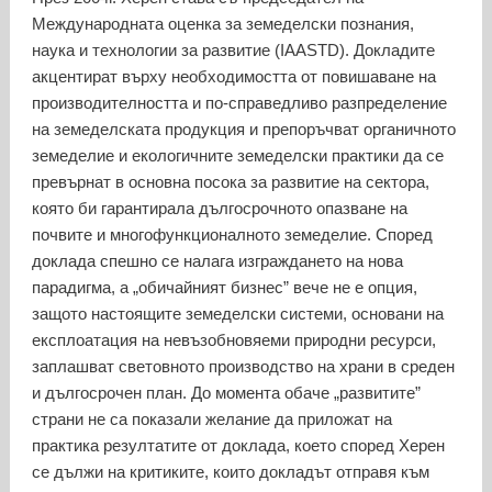
Международната оценка за земеделски познания,
наука и технологии за развитие (IAASTD). Докладите
акцентират върху необходимостта от повишаване на
производителността и по-справедливо разпределение
на земеделската продукция и препоръчват органичното
земеделие и екологичните земеделски практики да се
превърнат в основна посока за развитие на сектора,
която би гарантирала дългосрочното опазване на
почвите и многофункционалното земеделие. Според
доклада спешно се налага изграждането на нова
парадигма, а „обичайният бизнес” вече не е опция,
защото настоящите земеделски системи, основани на
експлоатация на невъзобновяеми природни ресурси,
заплашват световното производство на храни в среден
и дългосрочен план. До момента обаче „развитите”
страни не са показали желание да приложат на
практика резултатите от доклада, което според Херен
се дължи на критиките, които докладът отправя към