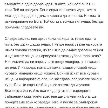
събудите с една добра идея, знайте, че Бог е в нея. С
това Той ни повдига. Бог е скрит във всяка идея, която
може да ни даде подтик, в каква и да е посока. Но когато
изневеряваме на Бога, Той остава всички тия неща, без да
пожънем плодовете им.
Следователно, ние ще свирим на хората, те ще ядат и
пият, без да ни дадат нещо. Ние ще нарисуваме на хората
някоя хубава картина, но те няма да бъдат доволни от нея
и ще кажат: защо на нарисувате някоя хубава гола жена?
Ние искаме да ни нарисувате нещо модерно, а не такива
ангели. И на модистката ще кажат същото: скрой нещо
хубаво, модерно нещо искаме. Всички искат все хубави
неща. И народното събрание заседава, все хубави закони
туря. Всички хора трябва да се заемат да изучават
Божиите закони. Ако всички депутати от народното
събрание кажат: най-първо ние ще служим на Бога, ще
пожертваме всичко заради Него, а после за българския
народ, знаете ли, какво велико народно събрание щяхме