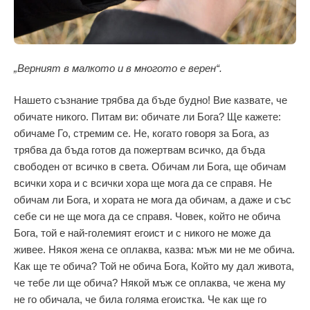
„Верният в малкото и в многото е верен“.
Нашето съзнание трябва да бъде будно! Вие казвате, че
обичате никого. Питам ви: обичате ли Бога? Ще кажете:
обичаме Го, стремим се. Не, когато говоря за Бога, аз
трябва да бъда готов да пожертвам всичко, да бъда
свободен от всичко в света. Обичам ли Бога, ще обичам
всички хора и с всички хора ще мога да се справя. Не
обичам ли Бога, и хората не мога да обичам, а даже и със
себе си не ще мога да се справя. Човек, който не обича
Бога, той е най-големият егоист и с никого не може да
живее. Някоя жена се оплаква, казва: мъж ми не ме обича.
Как ще те обича? Той не обича Бога, Който му дал живота,
че тебе ли ще обича? Някой мъж се оплаква, че жена му
не го обичала, че била голяма егоистка. Че как ще го