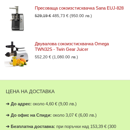
Пресоваща сокоизстисквачка Sana EUJ-828
Original
Текущата
529,19
€
485,73
€
(950.00 лв.)
price
цена
was:
е:
529,19 €.
485,73 €.
Двувалова сокоизстисквачка Omega
TWN32S - Twin Gear Juicer
552,20
€
(1,080.00 лв.)
ЦЕНА НА ДОСТАВКА
➔
До адрес:
около 4,60 € (9,00 лв.)
➔
До офис на Спиди:
около 3,07 € (6,00 лв.)
➔
Безплатна доставка:
при поръчки над 153,39 € (300