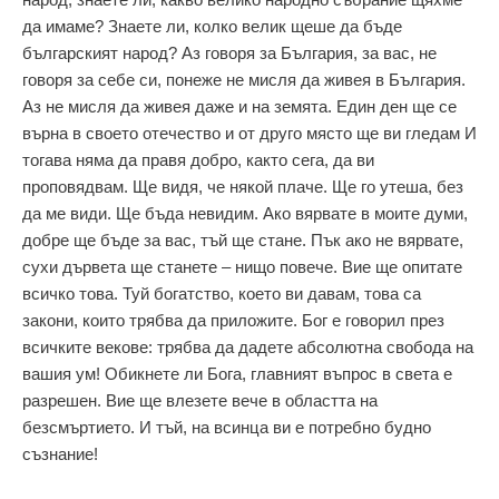
да имаме? Знаете ли, колко велик щеше да бъде
българският народ? Аз говоря за България, за вас, не
говоря за себе си, понеже не мисля да живея в България.
Аз не мисля да живея даже и на земята. Един ден ще се
върна в своето отечество и от друго място ще ви гледам И
тогава няма да правя добро, както сега, да ви
проповядвам. Ще видя, че някой плаче. Ще го утеша, без
да ме види. Ще бъда невидим. Ако вярвате в моите думи,
добре ще бъде за вас, тъй ще стане. Пък ако не вярвате,
сухи дървета ще станете – нищо повече. Вие ще опитате
всичко това. Туй богатство, което ви давам, това са
закони, които трябва да приложите. Бог е говорил през
всичките векове: трябва да дадете абсолютна свобода на
вашия ум! Обикнете ли Бога, главният въпрос в света е
разрешен. Вие ще влезете вече в областта на
безсмъртието. И тъй, на всинца ви е потребно будно
съзнание!