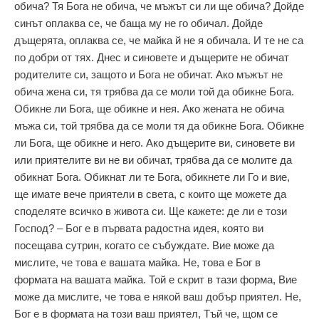
обича? Тя Бога не обича, че мъжът си ли ще обича? Дойде
синът оплаква се, че баща му не го обичал. Дойде
дъщерята, оплаква се, че майка й не я обичала. И те не са
по добри от тях. Днес и синовете и дъщерите не обичат
родителите си, защото и Бога не обичат. Ако мъжът не
обича жена си, тя трябва да се моли той да обикне Бога.
Обикне ли Бога, ще обикне и нея. Ако жената не обича
мъжа си, той трябва да се моли тя да обикне Бога. Обикне
ли Бога, ще обикне и него. Ако дъщерите ви, синовете ви
или приятелите ви не ви обичат, трябва да се молите да
обикнат Бога. Обикнат ли те Бога, обикнете ли Го и вие,
ще имате вече приятели в света, с които ще можете да
споделяте всичко в живота си. Ще кажете: де ли е този
Господ? – Бог е в първата радостна идея, която ви
посещава сутрин, когато се събуждате. Вие може да
мислите, че това е вашата майка. Не, това е Бог в
формата на вашата майка. Той е скрит в тази форма, Вие
може да мислите, че това е някой ваш добър приятел. Не,
Бог е в формата на този ваш приятел, Тъй че, щом се