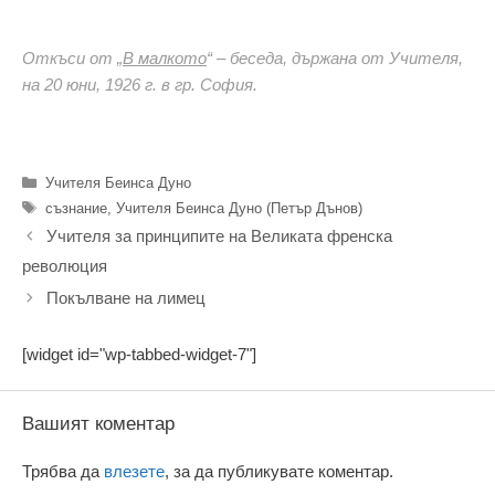
Откъси от „
В малкото
“ – беседа, държана от Учителя,
на 20 юни, 1926 г. в гр. София.
Категории
Учителя Беинса Дуно
Етикети
съзнание
,
Учителя Беинса Дуно (Петър Дънов)
Учителя за принципите на Великата френска
революция
Покълване на лимец
[widget id="wp-tabbed-widget-7"]
Вашият коментар
Трябва да
влезете
, за да публикувате коментар.