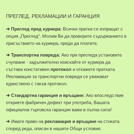
ПРЕГЛЕД, РЕКЛАМАЦИИ И ГАРАНЦИЯ
➔
Преглед пред куриера
: Всички пратки се изпращат с
опция „Преглед“. Молим Ви да проверите съдържанието в
присъствието на куриера, преди да платите.
➔
Транспортна повреда:
Ако при прегледа установите
счупване - задължително изискайте от куриера да
състави констативен
протокол
и откажете пратката.
Рекламации за транспортни повреди се уважават
единствено с такъв протокол.
➔
Стандартна гаранция и връщане:
Ако впоследствие
откриете фабричен дефект при употреба, Вашата
официална търговска гаранция важи в пълна сила!
➔
Имате право на
рекламация и връщане
на стоката
според реда, описан в нашите Общи условия.