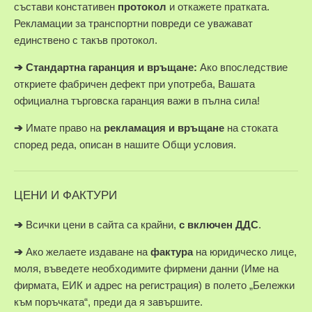
състави констативен
протокол
и откажете пратката.
Рекламации за транспортни повреди се уважават
единствено с такъв протокол.
➔
Стандартна гаранция и връщане:
Ако впоследствие
откриете фабричен дефект при употреба, Вашата
официална търговска гаранция важи в пълна сила!
➔
Имате право на
рекламация и връщане
на стоката
според реда, описан в нашите Общи условия.
ЦЕНИ И ФАКТУРИ
➔
Всички цени в сайта са крайни,
с включен ДДС
.
➔
Ако желаете издаване на
фактура
на юридическо лице,
моля, въведете необходимите фирмени данни (Име на
фирмата, ЕИК и адрес на регистрация) в полето „Бележки
към поръчката“, преди да я завършите.