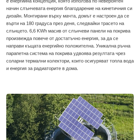
е енергийна концепция, която използва по невероятен
начин слънчевата енергия благодарение на кинетичния си
дизайн. Монтирани върху мачта, домът е настроен да се
върти на 180 градуса през деня, следвайки трасето на
слънцето. 6,6 KWh масив от слънчеви панели на покрива
произвежда повече от достатъчно енергия, за да се
направи къщата енергийно положителна. Уникална ръчна
парапетна система на покрива удвоява резултата чрез
соларни термални колектори, които осигуряват топла вода
и енергия за радиаторите в дома.