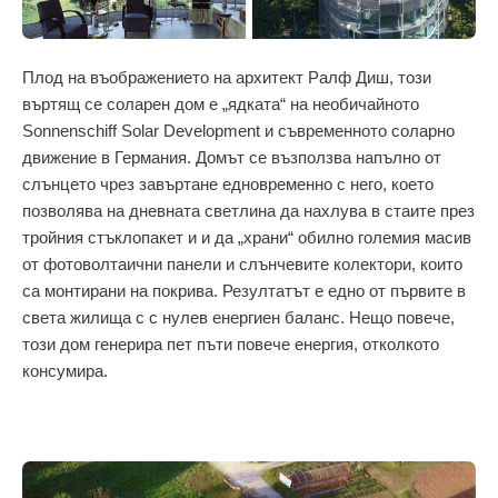
Плод на въображението на архитект Ралф Диш, този
въртящ се соларен дом е „ядката“ на необичайното
Sonnenschiff Solar Development и съвременното соларно
движение в Германия. Домът се възползва напълно от
слънцето чрез завъртане едновременно с него, което
позволява на дневната светлина да нахлува в стаите през
тройния стъклопакет и и да „храни“ обилно големия масив
от фотоволтаични панели и слънчевите колектори, които
са монтирани на покрива. Резултатът е едно от първите в
света жилища с с нулев енергиен баланс. Нещо повече,
този дом генерира пет пъти повече енергия, отколкото
консумира.