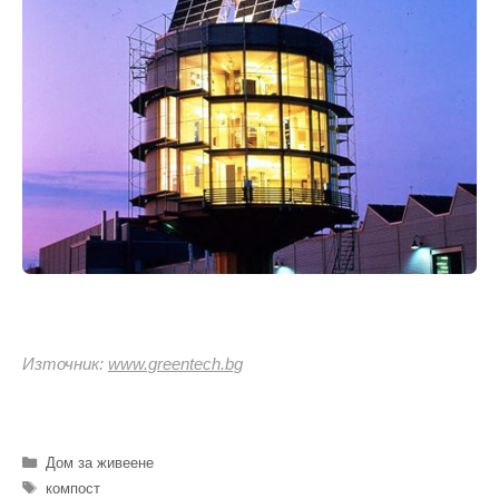
Източник:
www.greentech.bg
Категории
Дом за живеене
Етикети
компост