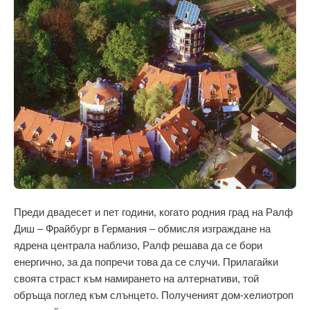
Преди двадесет и пет години, когато родния град на Ралф
Диш – Фрайбург в Германия – обмисля изграждане на
ядрена централа наблизо, Ралф решава да се бори
енергично, за да попречи това да се случи. Прилагайки
своята страст към намирането на алтернативи, той
обръща поглед към слънцето. Полученият дом-хелиотроп