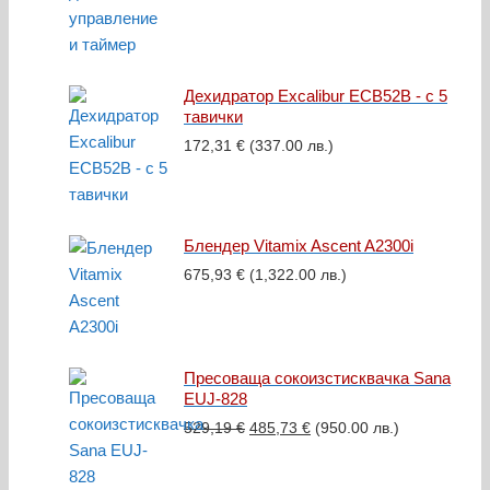
Дехидратор Excalibur ECB52B - с 5
тавички
172,31
€
(337.00 лв.)
Блендер Vitamix Ascent A2300i
675,93
€
(1,322.00 лв.)
Пресоваща сокоизстисквачка Sana
EUJ-828
Original
Текущата
529,19
€
485,73
€
(950.00 лв.)
price
цена
was:
е: