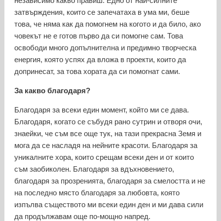
независимо какво правиш. Едно от най-силните
затвърждения, които се запечатаха в ума ми, беше
това, че няма как да помогнем на когото и да било, ако
човекът не е готов първо да си помогне сам. Това
освободи много допълнителна и предимно творческа
енергия, която успях да вложа в проекти, които да
допринесат, за това хората да си помогнат сами.
За какво благодаря?
Благодаря за всеки един момент, който ми се дава.
Благодаря, когато се събудя рано сутрин и отворя очи,
знаейки, че съм все още тук, на тази прекрасна Земя и
мога да се насладя на нейните красоти. Благодаря за
уникалните хора, които срещам всеки ден и от които
съм заобиколен. Благодаря за вдъхновението,
благодаря за прозренията, благодаря за смелостта и не
на последно място благодаря за любовта, която
изпълва съществото ми всеки един ден и ми дава сили
да продължавам още по-мощно напред.