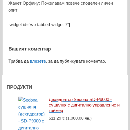
Жанет Орфану: Пожелавам повече споделен личен
опит
[widget id="wp-tabbed-widget-7"]
Вашият коментар
Трябва да
влезете
, за да публикувате коментар.
ПРОДУКТИ
Дехидратор Sedona SD-P9000 -
сушилня с дигитално управление и
таймер
511,29
€
(1,000.00 лв.)