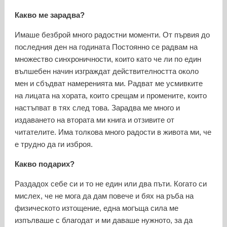
Какво ме зарадва?
Имаше безброй много радостни моменти. От първия до
последния ден на годината Постоянно се радвам на
множество синхроничности, които като че ли по един
вълшебен начин изграждат действителността около
мен и сбъдват намеренията ми. Радват ме усмивките
на лицата на хората, които срещам и промените, които
настъпват в тях след това. Зарадва ме много и
издаването на втората ми книга и отзивите от
читателите. Има толкова много радости в живота ми, че
е трудно да ги изброя.
Какво подарих?
Раздадох себе си и то не един или два пъти. Когато си
мислех, че не мога да дам повече и бях на ръба на
физическото изтощение, една могъща сила ме
изпълваше с благодат и ми даваше нужното, за да