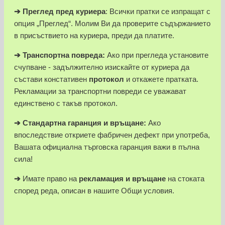
➔
Преглед пред куриера
: Всички пратки се изпращат с
опция „Преглед“. Молим Ви да проверите съдържанието
в присъствието на куриера, преди да платите.
➔
Транспортна повреда:
Ако при прегледа установите
счупване - задължително изискайте от куриера да
състави констативен
протокол
и откажете пратката.
Рекламации за транспортни повреди се уважават
единствено с такъв протокол.
➔
Стандартна гаранция и връщане:
Ако
впоследствие откриете фабричен дефект при употреба,
Вашата официална търговска гаранция важи в пълна
сила!
➔
Имате право на
рекламация и връщане
на стоката
според реда, описан в нашите Общи условия.