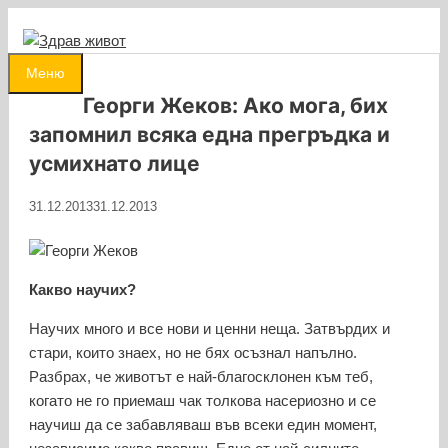
Към
съдържанието
0
Меню
Георги Жеков: Ако мога, бих
запомнил всяка една прегръдка и
усмихнато лице
31.12.2013
31.12.2013
Какво научих?
Научих много и все нови и ценни неща. Затвърдих и
стари, които знаех, но не бях осъзнал напълно.
Разбрах, че животът е най-благосклонен към теб,
когато не го приемаш чак толкова насериозно и се
научиш да се забавляваш във всеки един момент,