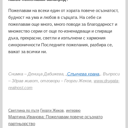
Пожелавам на всеки един от хората повече осъзнатост,
будност на ума и любов в сърцата. На себе си
пожелавам още много, много поводи за благодарност и
множество серии от още по-изненадващи и спиращи
дъха, прекрасни, светли и изпълнени с хармония
синхроничности Последните пожелания, разбира се,
важат за всички ни.
Снимка – Деница Дабижева, „
Слънчева храна
„. Въпроси
– Здрав живот, отговори – Георги Жеков,
www.drugata-
realnost.com
Категории
Етикети
Светлина по пътя
Георги Жеков
,
интервю
Мартина Иванова: Пожелавам повече осъзнато
партньорство