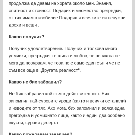
продължа да давам на хората около мен. Знания,
опитност и стойност. Подарих и множество прегръдки,
от тях имам в изобилие Подарих и всичките си ненужни
дрехи и вещи .
Какво получих?
Получих удовлетворение. Получих и толкова много
усмивки, прегръдки, топлина и любов, че понякога не
мога да повярвам, че това не е само един сън и че не
съм все още в „Другата реалност“.
Какво не бих забравил?
Не бих забравил кой съм в действителност. Бих
запомнил най-суровите уроци (както и всички останали)
и изводите от тях. Ако мога, бих запомнил и всяка една
прегръдка и усмихнато лице, както и един, два особено
вкусни, сурови десерта
Какво пожелавам занапред?