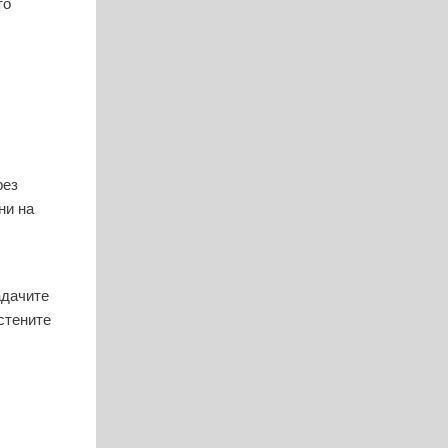
то
рез
ни на
адачите
стените