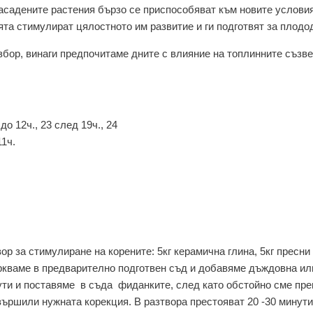
асадените растения бързо се приспособяват към новите условия
ята стимулират цялостното им развитие и ги подготвят за плодо
збор, винаги предпочитаме дните с влияние на топлинните съзве
 до 12ч., 23 след 19ч., 24
11ч.
р за стимулиране на корените: 5кг керамична глина, 5кг пресни
ъркваме в предварително подготвен съд и добавяме дъждовна ил
нути и поставяме в съда фиданките, след като обстойно сме пр
вършили нужната корекция. В разтвора престояват 20 -30 минути