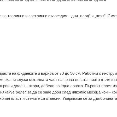
 на топлинни и светлинни съзвездия – дни „плод“ и „цвят“. Смят
ираста на фиданките и варира от 70 до 90 см. Работим с инструм
а мярка ни служи металната част на права лопата, чиято дължина 
първи и долен – втори, дебели по една лопата. Първият пласт и
 някакъв белег, за да се знае дори след няколко месеца кой – кой
опан пласт и стените са отвесни. Уверяваме се за дълбочината