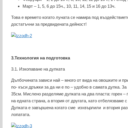
Март – 1, 5, 6 до 15ч., 10, 11, 14, 15 и 16 до 13ч.
Това е времето когато луната се намира под въздействието
достатъчни за предвидената дейност!
3.Технология на подготовка
3.1. Изкопаване на дупката
Дълбочината зависи най – много от вида на овошките и пр
по- къси дръжки за да ни е по – удобно в самата дупка. З
35см. Мислено разделяме дупката на два пласта: горен – 
на едната страна, а втория от другата, като отбелязваме с
Дупката е завършена когато сме изхвърлили и втория разк
лопатата.