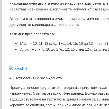
низходяща луна цялата енергия е насочена към Земята, з
нарастват нови корени, а топлинните импулси от съзвезди
Ако климатът позволява и имаме време и възможност за и
ден „плод“ /в календара е с червен цвят/.
Тези дни през пролетта са:
Март – 10, 11, 13 след 17ч., 14, 15, 16 до 13 ч., 20, 21
Април – 6, 7, 8, 10 до 17ч., 12, 16 след 12ч., 17 след 
4.2 Технология на засаждането
Преди да внесем фиданките в градината приготвяме разтво
изпражнения, 5 литра отвара от бял равнец. Всичко разб
вода до състояние на гъста боза, динамизираме за 15 ми
корените за счупени, засъхнали или много дълги, и сме из