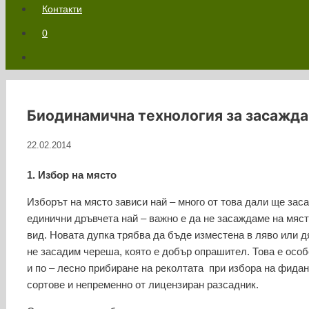
Контакти
0
Биодинамична технология за засаждан
22.02.2014
1. Избор на място
Изборът на място зависи най – много от това дали ще за
единични дръвчета най – важно е да не засаждаме на мяст
вид. Новата дупка трябва да бъде изместена в ляво или дя
не засадим череша, която е добър опрашител. Това е осо
и по – лесно прибиране на реколтата при избора на фида
сортове и непременно от лицензиран разсадник.