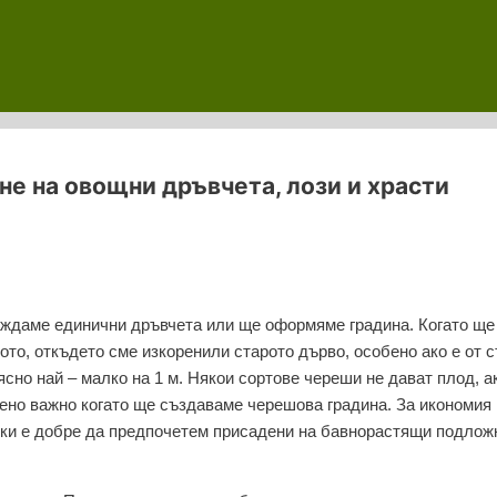
е на овощни дръвчета, лози и храсти
саждаме единични дръвчета или ще оформяме градина. Когато ще
ото, откъдето сме изкоренили старото дърво, особено ако е от 
сно най – малко на 1 м. Някои сортове череши не дават плод, а
бено важно когато ще създаваме черешова градина. За икономия 
нки е добре да предпочетем присадени на бавнорастящи подлож