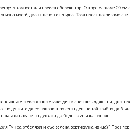
егорял компост или пресен оборски тор. Отгоре слагаме 20 см 
анична маса/, два кг. пепел от дърва. Този пласт покриваме с н
топлинните и светлинни съзвездия в своя низходящ път, дни „пл
ожно дупките да се направят за един ден, но той трябва да бъде
ден на изкопаване на дупката да бъде само изключение.
ария Тун са отбелязани със зелена вертикална ивица)? През пер