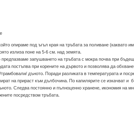
е
който опираме под ъгъл края на тръбата за поливане (каквато им
ято излиза поне на 5-6 см. над земята.
о предпазваме запушването на тръбата с мокра почва при бъде
одата постъпва при корените на дървото и позволява да обхван
 /трамбовали/ дъното. Поради разликата в температурата и пос
улират на прираст към дълбочина. По капилярите се изкачват и б
ъното. Следва постоянно и пълноценно хранене, икономия на мн
рените посредством тръбата.