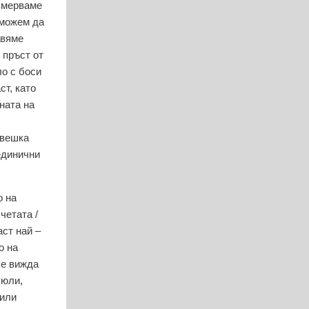
измерваме
 можем да
тавяме
 пръст от
ло с боси
ст, като
ната на
авешка
единични
о на
четата /
аст най –
о на
се вижда
 юли,
 или