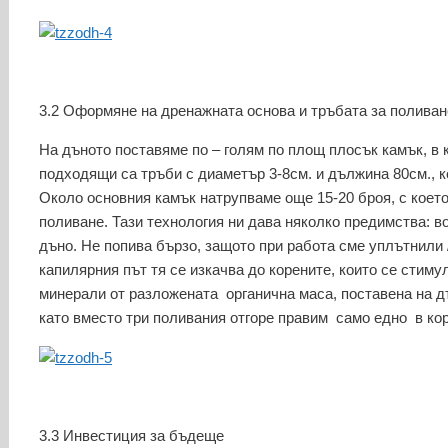
3.2 Оформяне на дренажната основа и тръбата за поливан
На дъното поставяме по – голям по площ плосък камък, в 
подходящи са тръби с диаметър 3-8см. и дължина 80см., ко
Около основния камък натрупваме още 15-20 броя, с коет
поливане. Тази технология ни дава няколко предимства: в
дъно. Не попива бързо, защото при работа сме уплътнили
капилярния път тя се изкачва до корените, които се стим
минерали от разложената органична маса, поставена на д
като вместо три поливания отгоре правим само едно в ко
3.3 Инвестиция за бъдеще