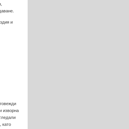
,
даване.
здия и
 говежди
и изворна
егледали
, като