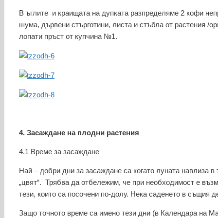
В ъглите и краищата на дупката разпределяме 2 кофи непр
шума, дървени стърготини, листа и стъбла от растения /орг
лопати пръст от купчина №1.
4. Засаждане на плодни растения
4.1 Време за засаждане
Най – добри дни за засаждане са когато луната навлиза в 
„цвят“. Трябва да отбележим, че при необходимост е възм
тези, които са посочени по-долу. Нека саденето в същия 
Защо точното време са имено тези дни (в Календара на М