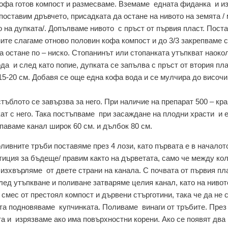
 кофа готов компост и размесваме. Вземаме едната фиданка и 
 поставим дръвчето, присадката да остане на нивото на земята /
о на дупката/. Допълваме нивото с пръст от първия пласт. Пос
ите слагаме отново половин кофа компост и до 3/3 закрепваме с
а остане по – ниско. Стопанинът или стопанката утъпкват наоко
да и след като попие, дупката се запълва с пръст от втория пла
15-20 см. Добавя се още една кофа вода и се мулчира до височи
стъблото се завързва за него. При наличие на препарат 500 – кр
скат с него. Така постъпваме при засаждане на плодни храсти и 
паваме канал широк 60 см. и дълбок 80 см.
ливните тръби поставяме през 4 лози, като първата е в началот
тиция за бъдеще/ правим както на дърветата, само че между кол
 изхвърляме от двете страни на канала. С почвата от първия пл
ед утъпкване и поливане затваряме целия канал, като на нивот
 смес от престоял компост и дървени стърготини, така че да не 
ата подновяваме купчинката. Поливаме винаги от тръбите. През
та и изрязваме ако има повърхностни корени. Ако се появят два