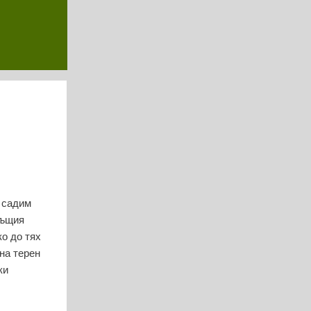
 садим
същия
ко до тях
на терен
ки