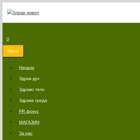
Към
съдържанието
0
Меню
Начало
Здрав дух
Здраво тяло
Здрава среда
PR фокус
МАГАЗИН
За нас