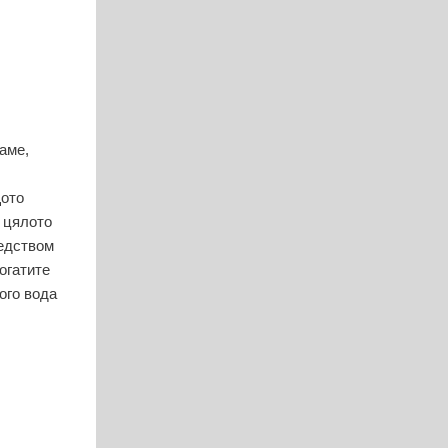
аме,
щото
е цялото
редством
огатите
ого вода