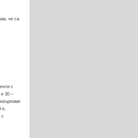
ам, че са
енти с
е 30 –
зхвърляме
 е.
 с