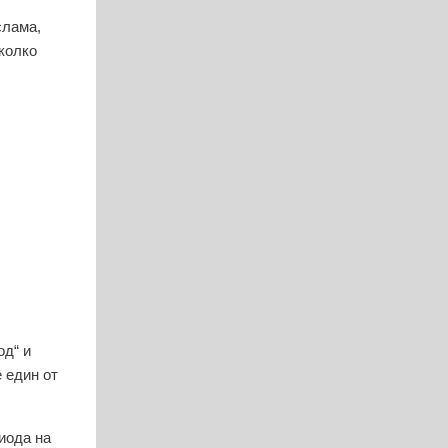
слама,
яколко
од“ и
 един от
иода на