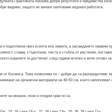
дупката Практиката показва добри резултати и предимства кога
бре видимо, защото не винаги започваме веднага работата.
а е подготвена през есента или зимата, а засаждането правим п
омпост, слама, стърготини, листа и стъбла от растения, поставе
огато корените ги достигнат след години всичко е вече готово за
ия от Космоса. Това позволява по – добре да си разпределяме з
никване на органични материали на 40-50 см, които напопояват 
ите за овошки, лози и плодни храсти са:
10ч., 15, 16 след 16 ч., 21, 24 след 13ч., 25, 26, 28 след 11ч.