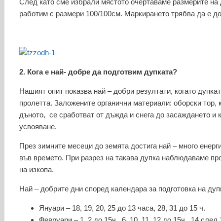
След като сме избрали мястото очертаваме размерите на 
работим с размери 100/100см. Маркирането трябва да е до
2. Кога е най- добре да подготвим дупката?
Нашият опит показва най – добри резултати, когато дупкат
пролетта. Заложените органични материали: оборски тор, к
дъното, се сработват от дъжда и снега до засаждането и к
усвояване.
През зимните месеци до земята достига най – много енерг
във времето. При разрез на такава дупка наблюдаваме про
на изкопа.
Най – добрите дни според календара за подготовка на дупк
Януари – 18, 19, 20, 25 до 13 часа, 28, 31 до 15 ч.
Февруари – 1, 2 до 15ч., 6, 10, 11, 12 до 15ч., 14 след 