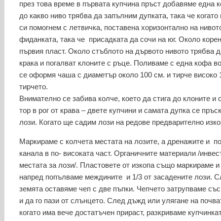
през това време в първата купчина пръст добавяме една
до какво ниво трябва да запълним дупката, така че когато
си помогнем с летвичка, поставена хоризонтално на нивот
фиданката, така че присадката да сочи на юг. Около корен
първия пласт. Около стъблото на дървото нивото трябва д
крака и погалват клоните с ръце. Поливаме с една кофа во
се оформя чаша с диаметър около 100 см. и тирче високо 
тирчето.
Внимателно се забива колче, което да стига до клоните и 
тор в рог от крава – двете купчини и самата дупка се пръ
лози. Когато ще садим лози на редове предварително изко
Маркираме с колчета местата на лозите, а дренажите и по
канала в по- високата част. Органичните материали /инвес
местата за лози/. Пластовете от изкопа също маркираме и
напред попълваме междините и 1/3 от засадените лози. Сл
земята оставяме чеп с две пъпки. Чепчето затрупваме със
и да го пази от слънцето. След дъжд или улягане на почв
когато има вече достатъчен прираст, разкриваме купчинка