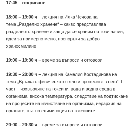
17:45 – откриване
18:00 – 19:00 ч
– лекция на Илка Чечова на
тема „Разделно хранене“ – какво представлява
разделното хранене и защо да се храним по този начин;
идеи за примерно меню, препоръки за добро
храносмилане
19:00 – 19:30 ч
– време за въпроси и отговори
19:30 – 20:00 ч
– лекция на Камелия Костадинова на
тема „Връзка с физическото тяло и процесите в него“, I
част – изхвърляне на токсини, вода и водна среда в
организма, висока температура, следствие на подтискане
на процесите на изчистване на организма, йерархия на
органите, път на елиминация на токсините
20:00 – 20:30 ч
– време за въпроси и отговори