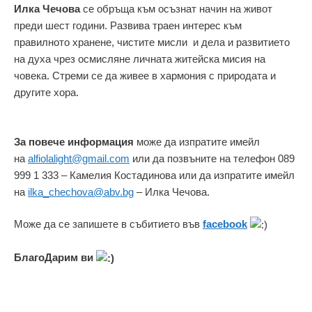
Илка Чечова
се обръща към осъзнат начин на живот
преди шест години. Развива траен интерес към
правилното хранене, чистите мисли и дела и развитието
на духа чрез осмисляне личната житейска мисия на
човека. Стреми се да живее в хармония с природата и
другите хора.
За повече информация
може да изпратите имейл
на
alfiolalight@gmail.com
или да позвъните на телефон 089
999 1 333 – Камелия Костадинова или да изпратите имейл
на
ilka_chechova@abv.bg
– Илка Чечова.
Може да се запишете в събитието във
facebook
БлагоДарим ви