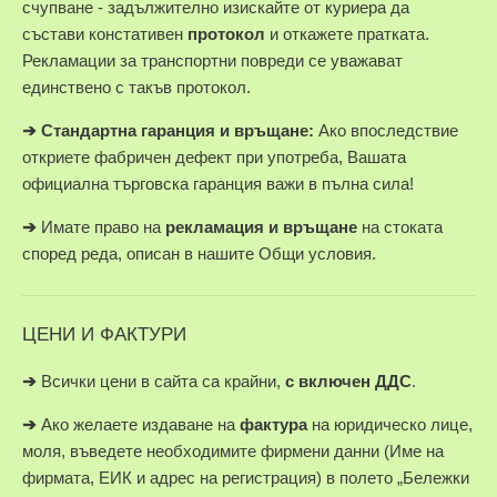
счупване - задължително изискайте от куриера да
състави констативен
протокол
и откажете пратката.
Рекламации за транспортни повреди се уважават
единствено с такъв протокол.
➔
Стандартна гаранция и връщане:
Ако впоследствие
откриете фабричен дефект при употреба, Вашата
официална търговска гаранция важи в пълна сила!
➔
Имате право на
рекламация и връщане
на стоката
според реда, описан в нашите Общи условия.
ЦЕНИ И ФАКТУРИ
➔
Всички цени в сайта са крайни,
с включен ДДС
.
➔
Ако желаете издаване на
фактура
на юридическо лице,
моля, въведете необходимите фирмени данни (Име на
фирмата, ЕИК и адрес на регистрация) в полето „Бележки