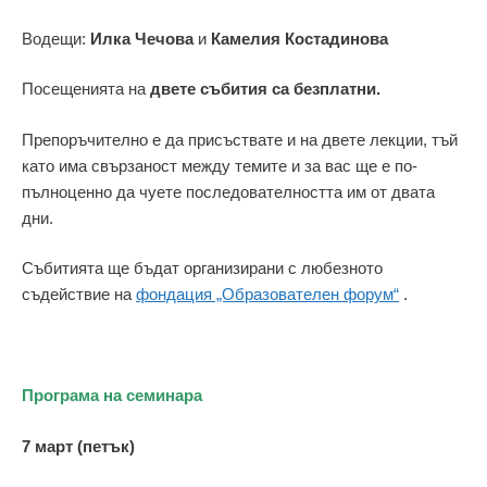
Водещи:
Илка Чечова
и
Камелия Костадинова
Посещенията на
двете събития са безплатни.
Препоръчително е да присъствате и на двете лекции, тъй
като има свързаност между темите и за вас ще е по-
пълноценно да чуете последователността им от двата
дни.
Събитията ще бъдат организирани с любезното
съдействие на
фондация „Образователен форум“
.
Програма на семинара
7 март (петък)