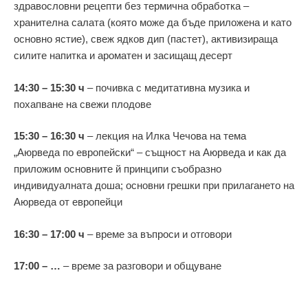
здравословни рецепти без термична обработка –
хранителна салата (която може да бъде приложена и като
основно ястие), свеж ядков дип (пастет), активизираща
силите напитка и ароматен и засищащ десерт
14:30 – 15:30 ч
– почивка с медитативна музика и
похапване на свежи плодове
15:30 – 16:30 ч
– лекция на Илка Чечова на тема
„Аюрведа по европейски“ – същност на Аюрведа и как да
приложим основните й принципи съобразно
индивидуалната доша; основни грешки при прилагането на
Аюрведа от европейци
16:30 – 17:00 ч
– време за въпроси и отговори
17:00 – …
– време за разговори и общуване