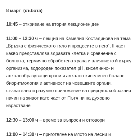
8 март (събота)
10:45
– откриване на втория лекционен ден
11:00 – 12:30 ч
– лекция на Камелия Костадинова на тема
„Връзка с физическото тяло и процесите в него“, II част –
какво представлява здравата клетка и сравнение с
болната, термично обработена храна и влиянието й върху
организма, водороден показател pH, киселинно- и
алкалообразуващи храни и алкално-киселинен баланс,
биоритмология и активност на човешките органи,
съзнателно и разумно приложение на природосъобразния
начин на живот като част от Пътя ни на духовно
израстване
12:30 – 13:00 ч
– време за въпроси и отговори
13:00 – 14:30 ч
– приготвяне на място на лесни и