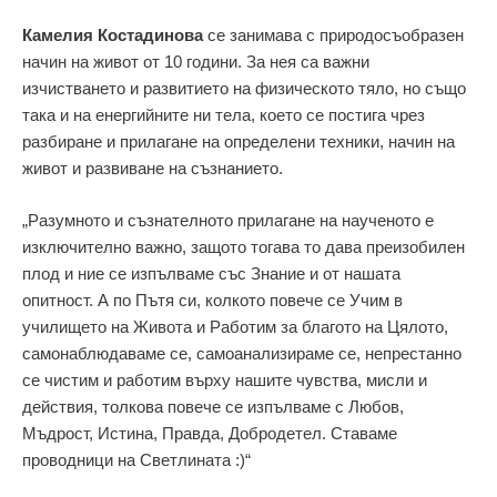
Камелия Костадинова
се занимава с природосъобразен
начин на живот от 10 години. За нея са важни
изчистването и развитието на физическото тяло, но също
така и на енергийните ни тела, което се постига чрез
разбиране и прилагане на определени техники, начин на
живот и развиване на съзнанието.
„Разумното и съзнателното прилагане на наученото е
изключително важно, защото тогава то дава преизобилен
плод и ние се изпълваме със Знание и от нашата
опитност. А по Пътя си, колкото повече се Учим в
училището на Живота и Работим за благото на Цялото,
самонаблюдаваме се, самоанализираме се, непрестанно
се чистим и работим върху нашите чувства, мисли и
действия, толкова повече се изпълваме с Любов,
Мъдрост, Истина, Правда, Добродетел. Ставаме
проводници на Светлината :)“