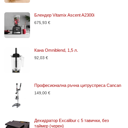
Блендер Vitamix Ascent A2300i
675,93
€
Кана Omniblend, 1,5 л.
92,03
€
Професионална ръчна цитруспреса Cancan
149,00
€
Дехидратор Excalibur с 5 тавички, без
таймер (черен)