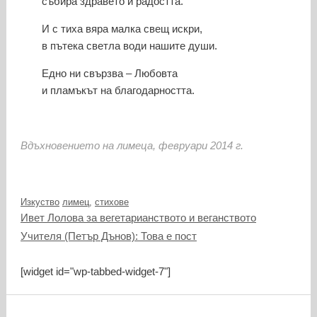
събира здравето и радостта.
И с тиха вяра малка свещ искри,
в пътека светла води нашите души.
Едно ни свързва – Любовта
и пламъкът на благодарността.
Вдъхновението на лимеца, февруари 2014 г.
Категории
Етикети
Изкуство
лимец
,
стихове
Ивет Лолова за вегетарианството и веганството
Учителя (Петър Дънов): Това е пост
[widget id="wp-tabbed-widget-7"]