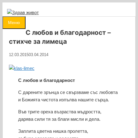
Към
съдържанието
0
Меню
С любов и благодарност –
стихче за лимеца
12.03.2015
03.04.2014
С любов и благодарност
С дарените зрънца се свързваме със любовта
и Божията чистота изпълва нашите сърца.
Във трите ореха възраства мъдростта,
дарява сили тя за благи мисли и дела.
Заплита цветна нишка пролетта,