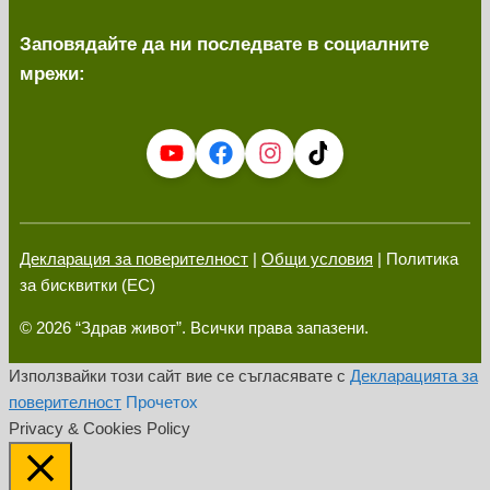
Заповядайте да ни последвате в социалните
мрежи:
Декларация за поверителност
|
Общи условия
| Политика
за бисквитки (ЕС)
© 2026 “Здрав живот”. Всички права запазени.
Използвайки този сайт вие се съгласявате с
Декларацията за
поверителност
Прочетох
Privacy & Cookies Policy