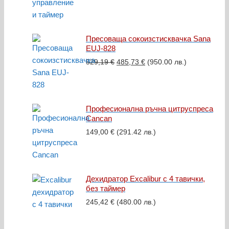
Пресоваща сокоизстисквачка Sana
EUJ-828
Original
Текущата
529,19
€
485,73
€
(950.00 лв.)
price
цена
was:
е:
529,19 €.
485,73 €.
Професионална ръчна цитруспреса
Cancan
149,00
€
(291.42 лв.)
Дехидратор Excalibur с 4 тавички,
без таймер
245,42
€
(480.00 лв.)