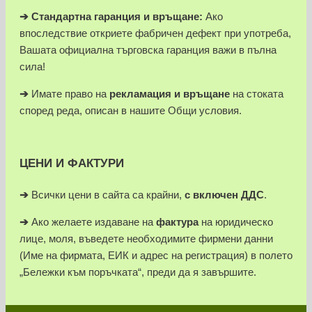
➔
Стандартна гаранция и връщане:
Ако
впоследствие откриете фабричен дефект при употреба,
Вашата официална търговска гаранция важи в пълна
сила!
➔
Имате право на
рекламация и връщане
на стоката
според реда, описан в нашите Общи условия.
ЦЕНИ И ФАКТУРИ
➔
Всички цени в сайта са крайни,
с включен ДДС
.
➔
Ако желаете издаване на
фактура
на юридическо
лице, моля, въведете необходимите фирмени данни
(Име на фирмата, ЕИК и адрес на регистрация) в полето
„Бележки към поръчката“, преди да я завършите.