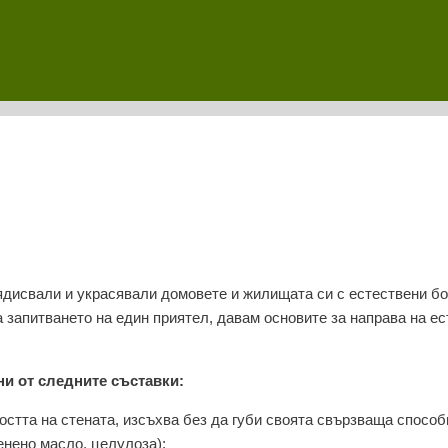
ядисвали и украсявали домовете и жилищата си с естествени бо
а запитването на един приятел, давам основите за направа на е
ни от следните съставки:
стта на стената, изсъхва без да губи своята свързваща способн
енено масло, целулоза);