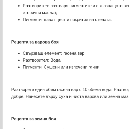
Разтворител: разтваря пигментите и свързващото ве
етерични масла);
Пигменти: дават цвят и покритие на стената.
Рецепта за варова боя
Свързващ елемент: гасена вар
Разтворител: Вода
Пигменти: Сушени или изпечени глини
Разтворете един обем гасена вар с 10 обема вода. Разтво
добре. Нанесете върху суха и чиста варова или земна маз
Рецепта за земна боя