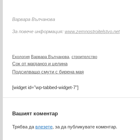
Варвара Вълчанова
За повече информация:
www.zemnostroitelstvo.net
Категории
Етикети
Екология
Варвара Вълчанова
,
строителство
Сок от магданоз и целина
Подсилващо смути с бирена мая
[widget id="wp-tabbed-widget-7"]
Вашият коментар
Трябва да
влезете
, за да публикувате коментар.