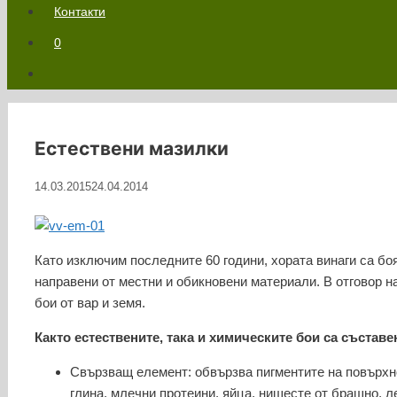
Контакти
0
Естествени мазилки
14.03.2015
24.04.2014
Като изключим последните 60 години, хората винаги са бо
направени от местни и обикновени материали. В отговор н
бои от вар и земя.
Както естествените, така и химическите бои са съставе
Свързващ елемент: обвързва пигментите на повърхно
глина, млечни протеини, яйца, нишесте от брашно, л