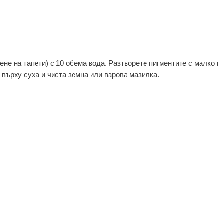
не на тапети) с 10 обема вода. Разтворете пигментите с малко 
върху суха и чиста земна или варова мазилка.