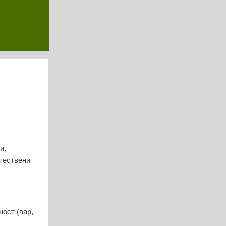
и,
стествени
ост (вар,