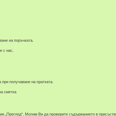
ване на поръчката.
е с нас.
 при получаване на пратката.
а сметка
ция „Преглед“. Молим Ви да проверите съдържанието в присъств