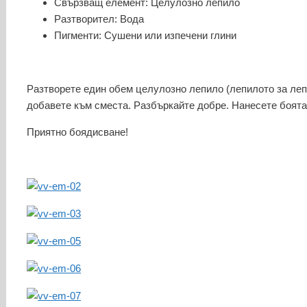
Свързващ елемент: Целулозно лепило
Разтворител: Вода
Пигменти: Сушени или изпечени глини
Разтворете един обем целулозно лепило (лепилото за лепе
добавете към сместа. Разбъркайте добре. Нанесете боята 
Приятно боядисване!