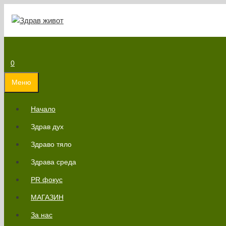
Към
съдържанието
0
Меню
Начало
Здрав дух
Здраво тяло
Здрава среда
PR фокус
МАГАЗИН
За нас