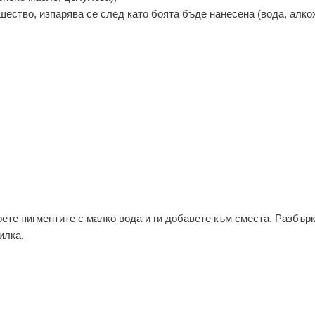
щество, изпарява се след като боята бъде нанесена (вода, алко
рете пигментите с малко вода и ги добавете към сместа. Разбър
илка.