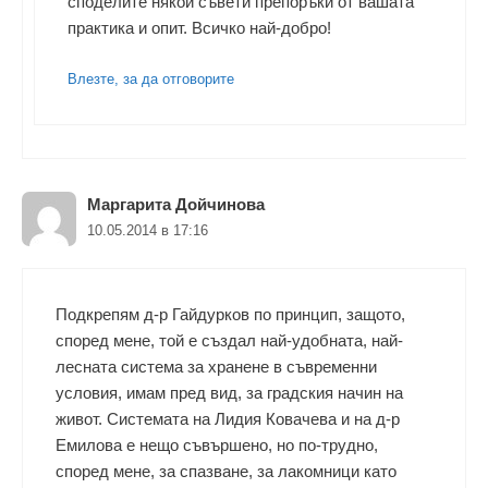
споделите някои съвети препоръки от вашата
практика и опит. Всичко най-добро!
Влезте, за да отговорите
Маргарита Дойчинова
10.05.2014 в 17:16
Подкрепям д-р Гайдурков по принцип, защото,
според мене, той е създал най-удобната, най-
лесната система за хранене в съвременни
условия, имам пред вид, за градския начин на
живот. Системата на Лидия Ковачева и на д-р
Емилова е нещо съвършено, но по-трудно,
според мене, за спазване, за лакомници като