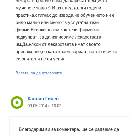
лекарства,обаче няма да харесат лекцията
му,ясно е защо :).И аз след дълги години
практика,стигнах до извода,че обучението ни е
било малко или много “в услуга“на тези
фирми.Всички знаем,как тези фирми ни
подкупват ,за да изписваме лекарствата
им.Да,някои от лекарствата имат своето
приложение,но като краен вариант,когато всичко
си опитал и не си успял.
Влезте, за да отговорите
Калоян Гичев
09.05.2014 в 16:02
Благодарим ви за коментара, ще се радваме да