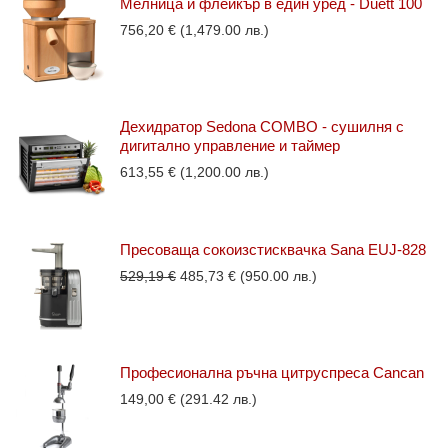
Мелница и флейкър в един уред - Duett 100
756,20
€
(1,479.00 лв.)
Дехидратор Sedona COMBO - сушилня с
дигитално управление и таймер
613,55
€
(1,200.00 лв.)
Пресоваща сокоизстисквачка Sana EUJ-828
Original
Текущата
529,19
€
485,73
€
(950.00 лв.)
price
цена
was:
е:
529,19 €.
485,73 €.
Професионална ръчна цитруспреса Cancan
149,00
€
(291.42 лв.)