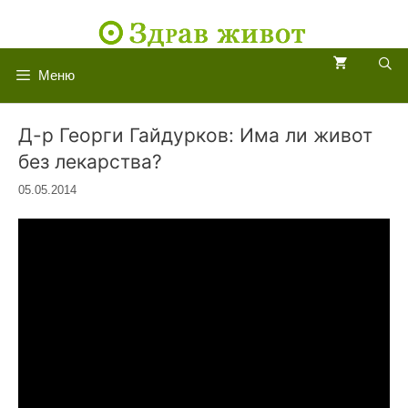
Към
съдържанието
Меню
Д-р Георги Гайдурков: Има ли живот
без лекарства?
05.05.2014