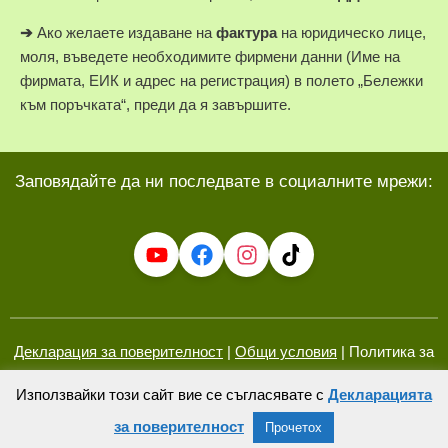
➔
Ако желаете издаване на
фактура
на юридическо лице,
моля, въведете необходимите фирмени данни (Име на
фирмата, ЕИК и адрес на регистрация) в полето „Бележки
към поръчката“, преди да я завършите.
Заповядайте да ни последвате в социалните мрежи:
Декларация за поверителност
|
Общи условия
| Политика за
бисквитки (ЕС)
Използвайки този сайт вие се съгласявате с
Декларацията
© 2026 “Здрав живот”. Всички права запазени.
за поверителност
Прочетох