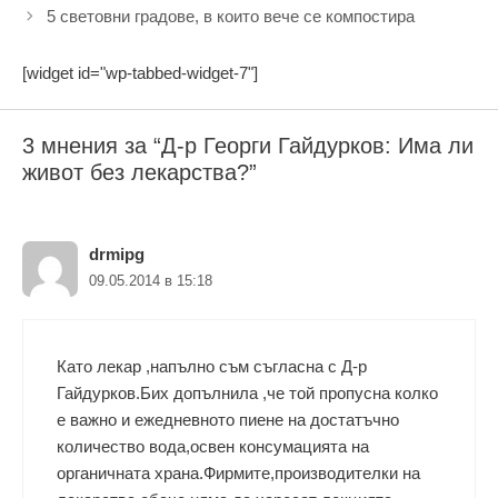
5 световни градове, в които вече се компостира
[widget id="wp-tabbed-widget-7"]
3 мнения за “Д-р Георги Гайдурков: Има ли
живот без лекарства?”
drmipg
09.05.2014 в 15:18
Като лекар ,напълно съм съгласна с Д-р
Гайдурков.Бих допълнила ,че той пропусна колко
е важно и eжедневното пиене на достатъчно
количество вода,освен консумацията на
органичната храна.Фирмите,производителки на