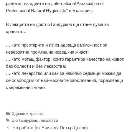
радетел на идеите на „International Association of
Professional Natural Hygienists“ в България.
В лекцията на доктор Гайдурков ще стане дума за
храната…
… като преоткрита и изненадваща възможност за
невероятна промяна на човешкия живот;
… като могъщ фактор, който гарантира качество на живот,
без болести и без лекарства;
… като лекарство или как за няколко седмици можем да
се освободим от най-масовите заболявания, поразяващи
съвременния човек.
Категории
Здраве и красота
Етикети
д-р Гайдурков
,
лекарства
На работа (от Учителя Петър Дънов)