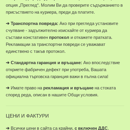
опция „Преглед“. Молим Ви да проверите съдържанието в
присъствието на куриера, преди да платите.
➔
Транспортна повреда:
Ако при прегледа установите
счупване - задължително изискайте от куриера да
състави констативен
протокол
и откажете пратката.
Рекламации за транспортни повреди се уважават
единствено с такъв протокол.
➔
Стандартна гаранция и връщане:
Ако впоследствие
откриете фабричен дефект при употреба, Вашата
официална търговска гаранция важи в пълна сила!
➔
Имате право на
рекламация и връщане
на стоката
според реда, описан в нашите Общи условия.
ЦЕНИ И ФАКТУРИ
➔
Всички цени в сайта са крайни,
с включен ДДС
.