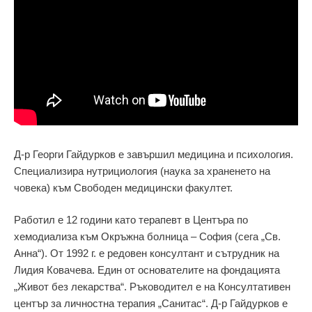
Д-р Георги Гайдурков е завършил медицина и психология.
Специализира нутрициология (наука за храненето на
човека) към Свободен медицински факултет.
Работил е 12 години като терапевт в Центъра по
хемодиализа към Окръжна болница – София (сега „Св.
Анна“). От 1992 г. е редовен консултант и сътрудник на
Лидия Ковачева. Един от основателите на фондацията
„Живот без лекарства“. Ръководител е на Консултативен
център за личностна терапия „Санитас“. Д-р Гайдурков е