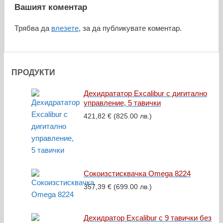
Вашият коментар
Трябва да
влезете
, за да публикувате коментар.
ПРОДУКТИ
Дехидрататор Excalibur с дигитално
управление, 5 тавички
421,82
€
(825.00 лв.)
Сокоизстисквачка Omega 8224
357,39
€
(699.00 лв.)
Дехидратор Excalibur с 9 тавички без