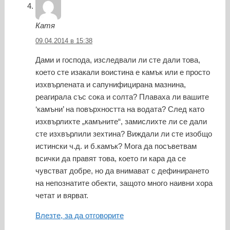
Катя
09.04.2014 в 15:38
Дами и господа, изследвали ли сте дали това,
което сте изакали воистина е камък или е просто
изхвърлената и сапунифицирана мазнина,
реагирала със сока и солта? Плаваха ли вашите
‘камъни’ на повърхността на водата? След като
изхвърлихте „камъните“, замислихте ли се дали
сте изхвърлили зехтина? Виждали ли сте изобщо
истински ч.д. и б.камък? Мога да посъветвам
всички да правят това, което ги кара да се
чувстват добре, но да внимават с дефинирането
на непознатите обекти, защото много наивни хора
четат и вярват.
Влезте, за да отговорите