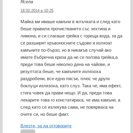
Ясела
18.02.2014 в 10:25
Майка ми имаше камъни в жлъчката и след като
беше правила прочистването със зехтина и
лимона, и си слагаше грейка с гореща вода, за да
се разширят кръвоносните съдове и излязат
камъните по-бързо, но в никакъв случай ако
имате бъбречна криза да не се ползва грейка,а
преди това беше няколко дена на чайове, и
резултата беше, че камъните излязоха
раздробени, все едно пясък, плюс че други
боклуци излязоха, като слуз. Така че, има ефект,
стига човек да прави нещо. И да, преди това
лекарите това го констатираха, че има камъни, а
след като се излекува сама, не повярваха на
очите си, но беше факт.
Влезте, за да отговорите