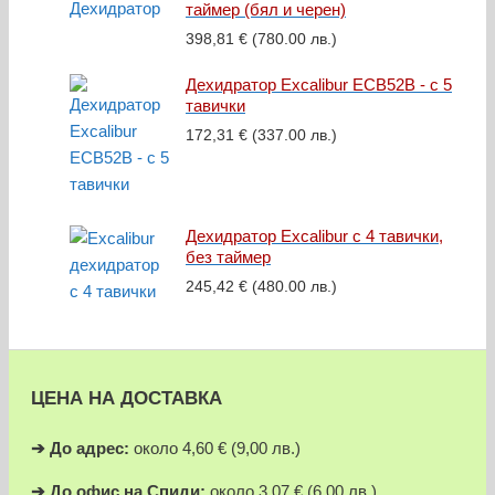
таймер (бял и черен)
398,81
€
(780.00 лв.)
Дехидратор Excalibur ECB52B - с 5
тавички
172,31
€
(337.00 лв.)
Дехидратор Excalibur с 4 тавички,
без таймер
245,42
€
(480.00 лв.)
ЦЕНА НА ДОСТАВКА
➔
До адрес:
около 4,60 € (9,00 лв.)
➔
До офис на Спиди:
около 3,07 € (6,00 лв.)