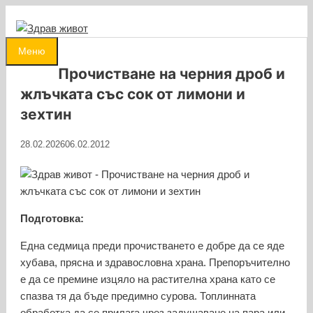
Към
съдържанието
0
Меню
Прочистване на черния дроб и
жлъчката със сок от лимони и
зехтин
28.02.2026
06.02.2012
Подготовка:
Една седмица преди прочистването е добре да се яде
хубава, прясна и здравословна храна. Препоръчително
е да се премине изцяло на растителна храна като се
спазва тя да бъде предимно сурова. Топлинната
обработка да се прилага чрез задушаване на пара или