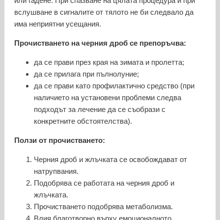
или гадене. При спазване на цялата процедура и при
вслушване в сигналите от тялото не би следвало да
има неприятни усещания.
Прочистването на черния дроб се препоръчва:
да се прави през края на зимата и пролетта;
да се прилага при пълнолуние;
да се прави като профилактично средство (при
наличието на установени проблеми следва
подходът за лечение да се съобрази с
конкретните обстоятелства).
Ползи от прочистването:
Черния дроб и жлъчката се освобождават от
натрупвания.
Подобрява се работата на черния дроб и
жлъчката.
Прочистването подобрява метаболизма.
Влия благотворно върху емоционалното