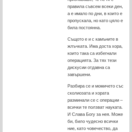
правила съвсем всеки ден,
а е имало по дни, в които е
пропускала, но като цяло е
била постоянна.
Същото е и с камъните в
жлъчката. Има доста хора,
които така са избегнали
операцията. За тях тези
дискусии отдавна са
завършени.
Разбира се и момичето със
сколиозата и хората
разминали се с операции –
всички те ползват науката.
И Слава Богу за нея. Може
би, било чудесно всички
ние, като човечество, да