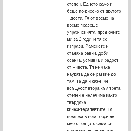
степен. Едното рамо и
беше по-високо от другото
– доста. Тя от време на
време правеше
упражненията, пред очите
ми за 2 години тя се
изправи. Раменете и
станаха равни, доби
осанка, усмивка и радост
от живота. Тя не чака
науката да се развие до
там, за да и каже, че
всъщност втора към трета
степен е нелечима както
твърдяха
кинезитерапевтите. Тя
повярва в йога, дори не
много, защото сама си
признаваше, че не ги е