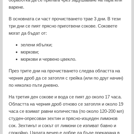
варене.
В основната си част прочистването трае 3 дни. В тези
три дни се пият прясно приготвени сокове. Соковете
могат да бъдат от:
зелени ябълки;
моркови;
моркови и червено цвекло.
През трите дни на прочистването следва областта на
черния дроб да се затопля с грейка (или по друг начин)
по няколко пъти дневно.
На третия ден сокове и вода се пият до около 17 часа.
Областта на черния дроб отново се затопля и около 19
часа се взимат равни количества (по около 120-200 мл)
студен-опресован зехтин и прясно-изцеден лимонов
сок. Зехтинът и сокът от лимони се изпиват бавно и
спокойно. Цялата вечер е добре да бъде прекарана в