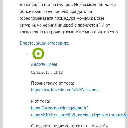
лечения, са пълна глупост. Някой може ли да ми
обясни как точно се разбира дали от
гореспоменатата процедура можем да сме
сигурни, че черния ни дроб е прочистен? И от
какво точно го прочистваме ми е много интересно.
Влезте, за да отговорите
Калоян Гичев
02.12.2013 в 11:13
Прочистваме от това:
http://en.wikipedia.org/wiki/Gallstone
и от това:
https://www.google.bg/search?
espv=210&es_sm=93&tbm=isch&q=liver+stone
След като видяхме от какво – може би