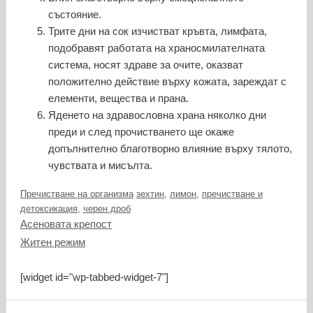
състояние.
Трите дни на сок изчистват кръвта, лимфата,
подобравят работата на храносмилателната
система, носят здраве за очите, оказват
положително действие върху кожата, зареждат с
елементи, вещества и прана.
Яденето на здравословна храна няколко дни
преди и след прочистването ще окаже
допълнително благотворно влияние върху тялото,
чувствата и мисълта.
Категории
Етикети
Пречистване на организма
зехтин
,
лимон
,
пречистване и
детоксикация
,
черен дроб
Асеновата крепост
Житен режим
[widget id="wp-tabbed-widget-7"]