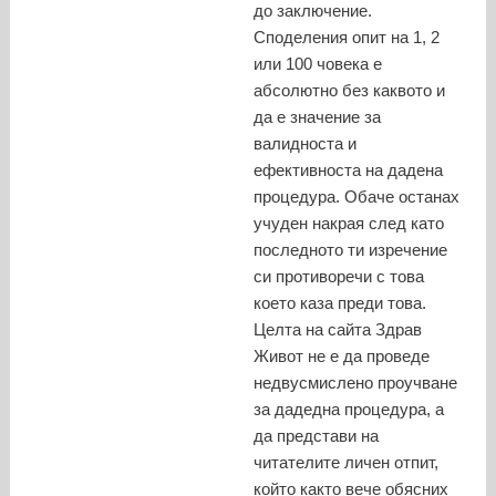
до заключение.
Споделения опит на 1, 2
или 100 човека е
абсолютно без каквото и
да е значение за
валидноста и
ефективноста на дадена
процедура. Обаче останах
учуден накрая след като
последното ти изречение
си противоречи с това
което каза преди това.
Целта на сайта Здрав
Живот не е да проведе
недвусмислено проучване
за дадедна процедура, а
да представи на
читателите личен отпит,
който както вече обясних