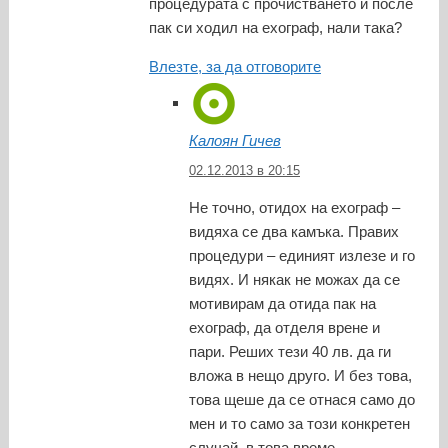
процедурата с прочистването и после
пак си ходил на ехограф, нали така?
Влезте, за да отговорите
Калоян Гичев
02.12.2013 в 20:15
Не точно, отидох на ехограф –
видяха се два камъка. Правих
процедури – единият излезе и го
видях. И някак не можах да се
мотивирам да отида пак на
ехограф, да отделя врене и
пари. Реших тези 40 лв. да ги
вложа в нещо друго. И без това,
това щеше да се отнася само до
мен и то само за този конкретен
случай, в това време.