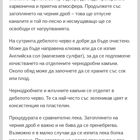
хармонична и приятна атмосфера. Продължете със
затоплянето на черния дроб – това ще отпусне
каналите и той по-лесно и несмущаващо ще се
освободи от натрупванията.
На сутринта дебелото черво е добре да бъде очистено.
Може да бъде направена клизма или да се изпие
Английска сол (магнезиев сулфат), за да се подпомогне
изчистването на отделените чернодробни камъни.
Около обяд може да започнете да се храните със сок
или плод.
Чернодробните и жлъчните камъни се отделят в
дебелото черво. Те са най-често със зеленикав цвят и
консистенция на пластелин.
Процедурата е сравнително лека. Затоплянето на
черния дроб е важно и не бива да се пренебрегва.
Възможно е в малко случаи да се изпита лека болка