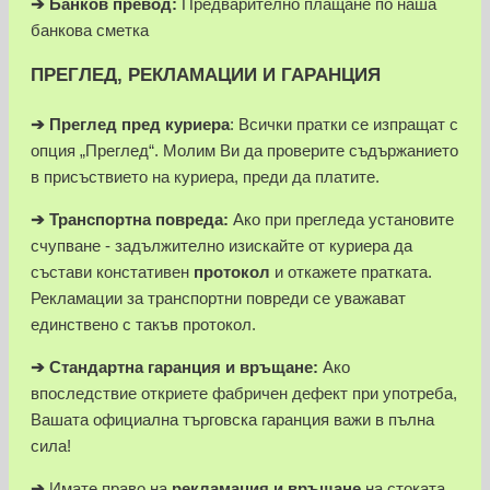
➔
Банков превод:
Предварително плащане по наша
банкова сметка
ПРЕГЛЕД, РЕКЛАМАЦИИ И ГАРАНЦИЯ
➔
Преглед пред куриера
: Всички пратки се изпращат с
опция „Преглед“. Молим Ви да проверите съдържанието
в присъствието на куриера, преди да платите.
➔
Транспортна повреда:
Ако при прегледа установите
счупване - задължително изискайте от куриера да
състави констативен
протокол
и откажете пратката.
Рекламации за транспортни повреди се уважават
единствено с такъв протокол.
➔
Стандартна гаранция и връщане:
Ако
впоследствие откриете фабричен дефект при употреба,
Вашата официална търговска гаранция важи в пълна
сила!
➔
Имате право на
рекламация и връщане
на стоката