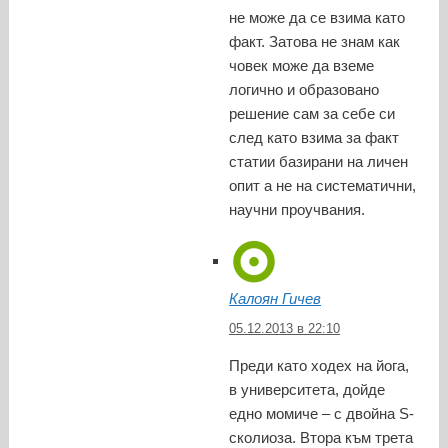
не може да се взима като
факт. Затова не знам как
човек може да вземе
логично и образовано
решение сам за себе си
след като взима за факт
статии базирани на личен
опит а не на систематични,
научни проучвания.
Калоян Гичев
05.12.2013 в 22:10
Преди като ходех на йога,
в университета, дойде
едно момиче – с двойна S-
сколиоза. Втора към трета