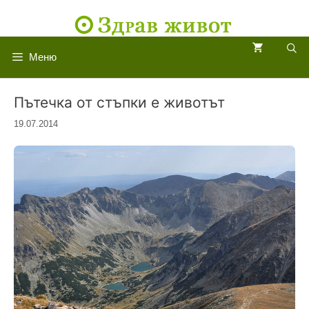
Към
съдържанието
Меню
Пътечка от стъпки е животът
19.07.2014