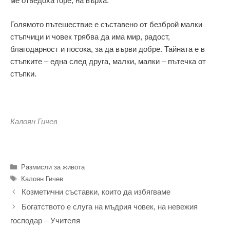
ме отведоха горе, на върха.
Голямото пътешествие е съставено от безброй малки
стъпчици и човек трябва да има мир, радост,
благодарност и посока, за да върви добре. Тайната е в
стъпките – една след друга, малки, малки – пътечка от
стъпки.
Калоян Гичев
Категории
Размисли за живота
Етикети
Калоян Гичев
Козметични съставки, които да избягваме
Богатството е слуга на мъдрия човек, на невежия
господар – Учителя