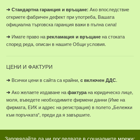
➔
Стандартна гаранция и връщане:
Ако впоследствие
откриете фабричен дефект при употреба, Вашата
официална търговска гаранция важи в пълна сила!
➔
Имате право на
рекламация и връщане
на стоката
според реда, описан в нашите Общи условия.
ЦЕНИ И ФАКТУРИ
➔
Всички цени в сайта са крайни,
с включен ДДС
.
➔
Ако желаете издаване на
фактура
на юридическо лице,
моля, въведете необходимите фирмени данни (Име на
фирмата, ЕИК и адрес на регистрация) в полето „Бележки
към поръчката“, преди да я завършите.
Заповядайте да ни последвате в социалните мрежи: