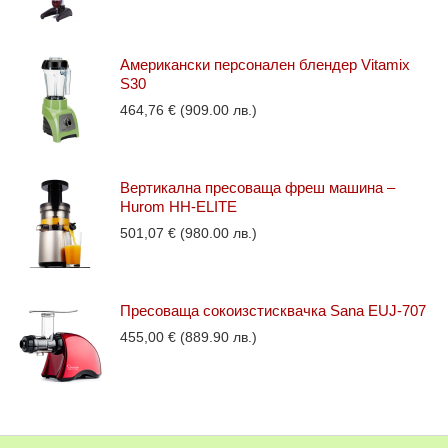
Американски персонален блендер Vitamix
S30
464,76
€
(909.00 лв.)
Вертикална пресоваща фреш машина –
Hurom HH-ELITE
501,07
€
(980.00 лв.)
Пресоваща сокоизстисквачка Sana EUJ-707
455,00
€
(889.90 лв.)