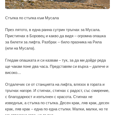
Стъпка по стъпка към Мусала
През лятото, в една ранна сутрин тръгнах за Мусала.
Пристигнах в Боровец и какво да видя – огромна опашка
за билети за лифта. Разбрах – било празника на Рила
(или на Мусала).
Гледам опашката и си казвам – тук, за да ми дойде реда
ще чакам поне два часа. Представям си върха – далече и
високо…
Отдалечих се от станцията на лифта, влязох в гората и
тръгнах нагоре. И стигнах, стигнах с радост, със смирение,
с благодарност и изпълнен с красота. Стигнах не
изведнъж, а стъпка по стъпка. Десен крак, ляв крак, десен
крак, ляв крак – една по една стъпки. Малки, малки, но те