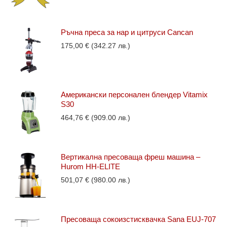
Ръчна преса за нар и цитруси Cancan
175,00
€
(342.27 лв.)
Американски персонален блендер Vitamix
S30
464,76
€
(909.00 лв.)
Вертикална пресоваща фреш машина –
Hurom HH-ELITE
501,07
€
(980.00 лв.)
Пресоваща сокоизстисквачка Sana EUJ-707