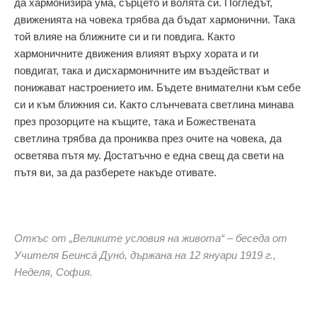
да хармонизира ума, сърцето и волята си. Погледът,
движенията на човека трябва да бъдат хармонични. Така
той влияе на ближните си и ги повдига. Както
хармоничните движения влияят върху хората и ги
повдигат, така и дисхармоничните им въздействат и
понижават настроението им. Бъдете внимателни към себе
си и към ближния си. Както слънчевата светлина минава
през прозорците на къщите, така и Божествената
светлина трябва да прониква през очите на човека, да
осветява пътя му. Достатъчно е една свещ да свети на
пътя ви, за да разберете накъде отивате.
Откъс от „Великите условия на живота“ – беседа от
Учителя Беинсá Дунó, държана на 12 януари 1919 г.,
Неделя, София.