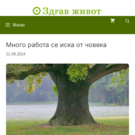
Към
съдържанието
Меню
Много работа се иска от човека
21.09.2014