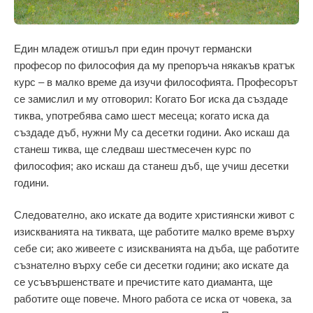
Един младеж отишъл при един прочут германски
професор по философия да му препоръча някакъв кратък
курс – в малко време да изучи философията. Професорът
се замислил и му отговорил: Когато Бог иска да създаде
тиква, употребява само шест месеца; когато иска да
създаде дъб, нужни Му са десетки години. Ако искаш да
станеш тиква, ще следваш шестмесечен курс по
философия; ако искаш да станеш дъб, ще учиш десетки
години.
Следователно, ако искате да водите християнски живот с
изискванията на тиквата, ще работите малко време върху
себе си; ако живеете с изискванията на дъба, ще работите
съзнателно върху себе си десетки години; ако искате да
се усъвършенствате и пречистите като диаманта, ще
работите още повече. Много работа се иска от човека, за