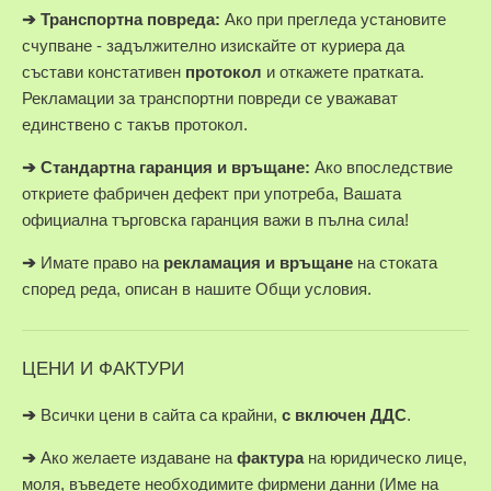
➔
Транспортна повреда:
Ако при прегледа установите
счупване - задължително изискайте от куриера да
състави констативен
протокол
и откажете пратката.
Рекламации за транспортни повреди се уважават
единствено с такъв протокол.
➔
Стандартна гаранция и връщане:
Ако впоследствие
откриете фабричен дефект при употреба, Вашата
официална търговска гаранция важи в пълна сила!
➔
Имате право на
рекламация и връщане
на стоката
според реда, описан в нашите Общи условия.
ЦЕНИ И ФАКТУРИ
➔
Всички цени в сайта са крайни,
с включен ДДС
.
➔
Ако желаете издаване на
фактура
на юридическо лице,
моля, въведете необходимите фирмени данни (Име на