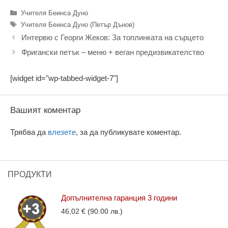
Категории
Учителя Беинса Дуно
Етикети
Учителя Беинса Дуно (Петър Дънов)
Интервю с Георги Жеков: За топлинката на сърцето
Фригански петък – меню + веган предизвикателство
[widget id="wp-tabbed-widget-7"]
Вашият коментар
Трябва да
влезете
, за да публикувате коментар.
ПРОДУКТИ
Допълнителна гаранция 3 години
46,02
€
(90.00 лв.)