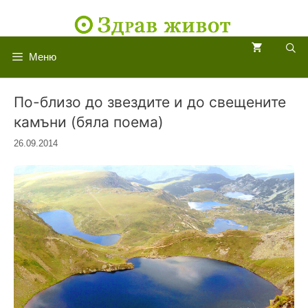
Към
съдържанието
Меню
По-близо до звездите и до свещените
камъни (бяла поема)
26.09.2014