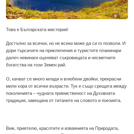
Това е Българската мистерия!
Достъпно за всички, но не всеки може да си го позволи. И
дори търсачите на приключения и туристите планинари
далеч невинаги оценяват съкровищата и несметните
богатства на този Земен рай.
О, качват се много млади и влюбени двойки, прекрасни
мили хора от всички възрасти. Тук е също срещата между
поколенията – чудната приемственост на Духовната
традиция, завещана от титаните на словото и поезията.
Виж, приятелю, красотите и изваянията на Природата,