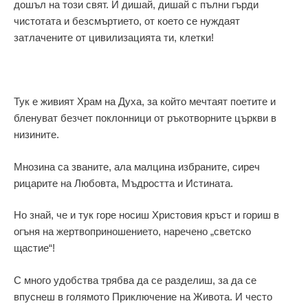
дошъл на този свят. И дишай, дишай с пълни гърди
чистотата и безсмъртието, от което се нуждаят
затлачените от цивилизацията ти, клетки!
Тук е живият Храм на Духа, за който мечтаят поетите и
бленуват безчет поклонници от ръкотворните църкви в
низините.
Мнозина са званите, ала малцина избраните, сиреч
рицарите на Любовта, Мъдростта и Истината.
Но знай, че и тук горе носиш Христовия кръст и гориш в
огъня на жертвоприношението, наречено „светско
щастие“!
С много удобства трябва да се разделиш, за да се
впуснеш в голямото Приключение на Живота. И често