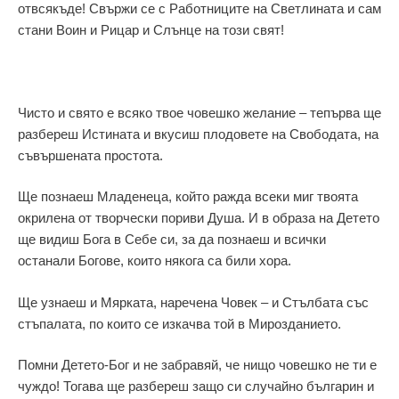
отвсякъде! Свържи се с Работниците на Светлината и сам
стани Воин и Рицар и Слънце на този свят!
Чисто и свято е всяко твое човешко желание – тепърва ще
разбереш Истината и вкусиш плодовете на Свободата, на
съвършената простота.
Ще познаеш Младенеца, който ражда всеки миг твоята
окрилена от творчески пориви Душа. И в образа на Детето
ще видиш Бога в Себе си, за да познаеш и всички
останали Богове, които някога са били хора.
Ще узнаеш и Мярката, наречена Човек – и Стълбата със
стъпалата, по които се изкачва той в Мирозданието.
Помни Детето-Бог и не забравяй, че нищо човешко не ти е
чуждо! Тогава ще разбереш защо си случайно българин и