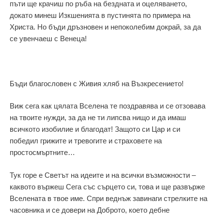
пъти ще крачиш по ръба на бездната и оцеляването,
докато минеш Изкшенията в пустинята по примера на
Христа. Но бъди дръзновен и непоколебим докрай, за да
се увенчаеш с Венеца!
Бъди благословен с Живия хляб на Възкресението!
Виж сега как цялата Вселена те поздравява и се отзовава
на твоите нужди, за да не ти липсва нищо и да имаш
всичкото изобилие и благодат! Защото си Цар и си
победил грижите и тревогите и страховете на
простосмъртните…
Тук горе е Светът на идеите и на всички възможности –
каквото вържеш Сега със сърцето си, това и ще развърже
Вселената в твое име. Спри веднъж завинаги стрелките на
часовника и се довери на Доброто, което дебне