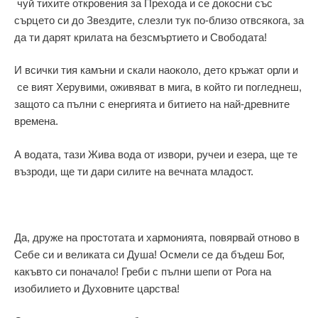
чуй тихите откровения за Прехода и се докосни със
сърцето си до Звездите, слезли тук по-близо отвсякога, за
да ти дарят крилата на безсмъртието и Свободата!
И всички тия камъни и скали наоколо, дето кръжат орли и
се вият Херувими, оживяват в мига, в който ги погледнеш,
защото са пълни с енергията и битието на най-древните
времена.
А водата, тази Жива вода от извори, ручеи и езера, ще те
възроди, ще ти дари силите на вечната младост.
Да, друже на простотата и хармонията, повярвай отново в
Себе си и великата си Душа! Осмели се да бъдеш Бог,
какъвто си поначало! Греби с пълни шепи от Рога на
изобилието и Духовните царства!