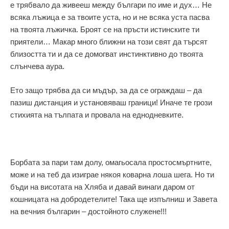
е трябвало да живееш между българи по име и дух… Не
всяка лъжица е за твоите уста, но и не всяка уста пасва
на твоята лъжичка. Броят се на пръсти истинските ти
приятели… Макар много ближни на този свят да търсят
близостта ти и да се домогват инстинктивно до твоята
слънчева аура.
Ето защо трябва да си мъдър, за да се ограждаш – да
пазиш дистанция и установяваш граници! Иначе те грози
стихията на тълпата и провала на еднодневките.
Борбата за пари там долу, омагьосала простосмъртните,
може и на теб да изиграе някоя коварна лоша шега. Но ти
бъди на висотата на Хляба и давай винаги даром от
кошницата на добродетелите! Така ще изпълниш и Завета
на вечния българин – достойното служене!!!