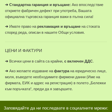
➔
Стандартна гаранция и връщане:
Ако впоследствие
откриете фабричен дефект при употреба, Вашата
официална търговска гаранция важи в пълна сила!
➔
Имате право на
рекламация и връщане
на стоката
според реда, описан в нашите Общи условия.
ЦЕНИ И ФАКТУРИ
➔
Всички цени в сайта са крайни,
с включен ДДС
.
➔
Ако желаете издаване на
фактура
на юридическо лице,
моля, въведете необходимите фирмени данни (Име на
фирмата, ЕИК и адрес на регистрация) в полето „Бележки
към поръчката“, преди да я завършите.
Заповядайте да ни последвате в социалните мрежи: