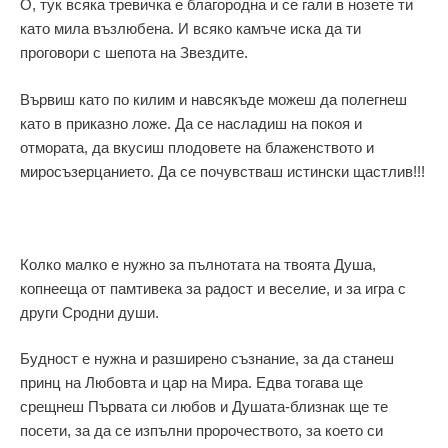
О, тук всяка тревичка е благородна и се гали в нозете ти
като мила възлюбена. И всяко камъче иска да ти
проговори с шепота на Звездите.
Вървиш като по килим и навсякъде можеш да полегнеш
като в приказно ложе. Да се насладиш на покоя и
отмората, да вкусиш плодовете на блаженството и
миросъзерцанието. Да се почувстваш истински щастлив!!!
Колко малко е нужно за пълнотата на твоята Душа,
копнееща от памтивека за радост и веселие, и за игра с
други Сродни души.
Будност е нужна и разширено съзнание, за да станеш
принц на Любовта и цар на Мира. Едва тогава ще
срещнеш Първата си любов и Душата-близнак ще те
посети, за да се изпълни пророчеството, за което си