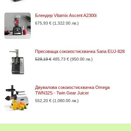
Блендер Vitamix Ascent A2300i
675,93
€
(1,322.00 лв.)
Пресоваща сокоизстисквачка Sana EUJ-828
Original
Текущата
529,19
€
485,73
€
(950.00 лв.)
price
цена
was:
е:
529,19 €.
485,73 €.
Двувалова сокоизстисквачка Omega
TWN32S - Twin Gear Juicer
552,20
€
(1,080.00 лв.)