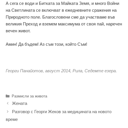
А сега се води и Битката за Майката Земя, и много Войни
на Светлината се включват в ежедневните сражения на
Природното поле. Благословени сме да участваме във
великия Преход и вземем максимума от своя пай, наречен
вечен живот.
Амин! Да бъдем! Аз съм този, който Съм!
Георги Панайотов, август 2014, Рила, Седемте езера.
Категории
Размисли за живота
Жената
Разговор с Георги Жеков за медицината на новото
време