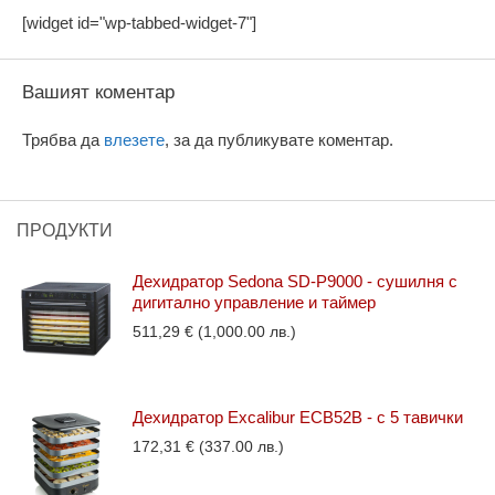
[widget id="wp-tabbed-widget-7"]
Вашият коментар
Трябва да
влезете
, за да публикувате коментар.
ПРОДУКТИ
Дехидратор Sedona SD-P9000 - сушилня с
дигитално управление и таймер
511,29
€
(1,000.00 лв.)
Дехидратор Excalibur ECB52B - с 5 тавички
172,31
€
(337.00 лв.)