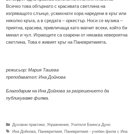
Всичко това обгърнато с красивата светлина на
изгряващото слънце, усмихнати хора наредени в кръг или
няколко кръга, а в средата – оркестър. Носи се музика –
приятна, красива, привличаща като магнит всеки, който би
минал и чул. Играещите са озарени от някаква невероятна
светлина. Това е живият кръг на Паневритмията.
режисьор: Мария Ташева
преподавател: Ина Дойнова
Благодарим на Ина Дойнова за разрешението да
публикуваме филма.
Категории
Духовни практики
,
Упражнения
,
Учителя Беинса Дуно
Етикети
Ина Дойнова
,
Паневритмия
,
Паневритмия - учебен филм с Ина