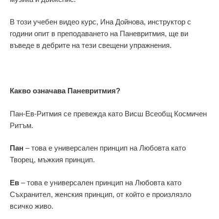
В този учебен видео курс, Ина Дойнова, инструктор с
години опит в преподаването на Паневритмия, ще ви
въведе в дебрите на тeзи свещени упражнения.
Какво означава Паневритмия?
Пан-Ев-Ритмия се превежда като Висш Всеобщ Космичен
Ритъм.
Пан
– това е универсален принцип на Любовта като
Творец, мъжкия принцип.
Ев
– това е универсален принцип на Любовта като
Съхранител, женския принцип, от който е произлязло
всичко живо.