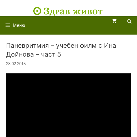
Към
съдържанието
Меню
Паневритмия – учебен филм с Ина
Дойнова – част 5
28.02.2015