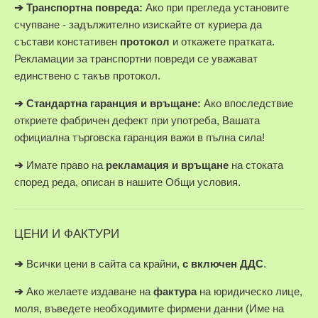
➔
Транспортна повреда:
Ако при прегледа установите
счупване - задължително изискайте от куриера да
състави констативен
протокол
и откажете пратката.
Рекламации за транспортни повреди се уважават
единствено с такъв протокол.
➔
Стандартна гаранция и връщане:
Ако впоследствие
откриете фабричен дефект при употреба, Вашата
официална търговска гаранция важи в пълна сила!
➔
Имате право на
рекламация и връщане
на стоката
според реда, описан в нашите Общи условия.
ЦЕНИ И ФАКТУРИ
➔
Всички цени в сайта са крайни,
с включен ДДС
.
➔
Ако желаете издаване на
фактура
на юридическо лице,
моля, въведете необходимите фирмени данни (Име на