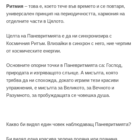
Ритмия
– това е, което тече във времето и се повтаря,
универсален принцип на периодичността, хармония на
отделните части в Цялото.
Целта на Паневритмията е да ни синхронизира с
Космичния Ритъм. Влизайки в синхрон с него, ние черпим
от космическите енергии.
Основните опорни точки в Паневритмията са: Господ,
природата и изгряващото слънце. А мисълта, която
трябва да ни спохожда, докато играем тези красиви
упражнения, е мисълта за Великото, за Вечното и
Разумното, за пробуждащата се човешка душа.
Какво би видял един човек наблюдаващ Паневритмията?
Би видял една красива зелена поляна или планина.