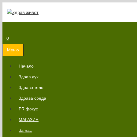
Към
съдържанието
0
Меню
Начало
Здрав дух
Здраво тяло
Здрава среда
PR фокус
МАГАЗИН
За нас