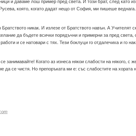
ници и даваме лош пример пред света. И този брат, след като и
усева, която, когато дадат нещо от София, ми пишеше веднага.
в Братството никак. И излезе от Братството навън. А Учителят с
желание да бъдете всички порядъчни и примерни за пред света, 
работи и се натовари с тях. Тези боклуци го отдалечиха и го на
 се занимавайте! Когато аз изнеса някои слабости на някого, с 
ме да се чистя. Но препоръката ми е: със слабостите на хората 
.com