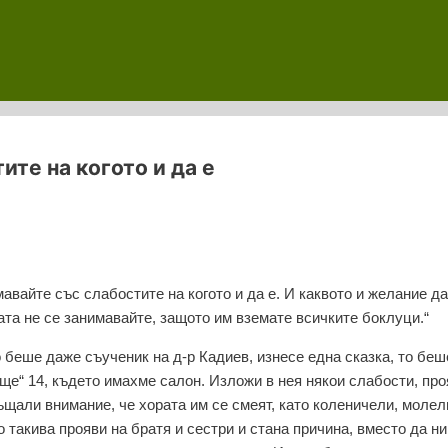
ите на когото и да е
мавайте със слабостите на когото и да е. И каквото и желание да
ата не се занимавайте, защото им вземате всичките боклуци.“
 беше даже съученик на д-р Кадиев, изнесе една сказка, то беш
ще“ 14, където имахме салон. Изложи в нея някои слабости, про
ъщали внимание, че хората им се смеят, като коленичели, молел
 такива прояви на братя и сестри и стана причина, вместо да ни