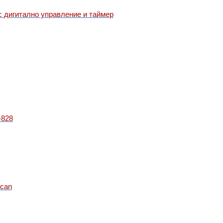
 дигитално управление и таймер
-828
can