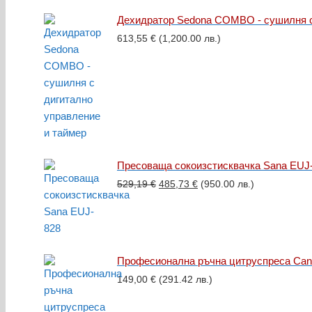
Дехидратор Sedona COMBO - сушилня с
613,55
€
(1,200.00 лв.)
Пресоваща сокоизстисквачка Sana EUJ
Original
Текущата
529,19
€
485,73
€
(950.00 лв.)
price
цена
was:
е:
529,19 €.
485,73 €.
Професионална ръчна цитруспреса Can
149,00
€
(291.42 лв.)