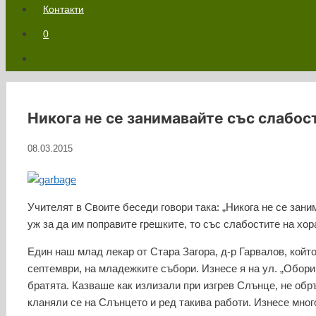
Контакти
0
Никога не се занимавайте със слабост
08.03.2015
Учителят в Своите беседи говори така: „Никога не се зани
уж за да им поправите грешките, то със слабостите на хор
Един наш млад лекар от Стара Загора, д-р Гарвалов, който
септември, на младежките събори. Изнесе я на ул. „Обори
братята. Казваше как излизали при изгрев Слънце, не обр
кланяли се на Слънцето и ред такива работи. Изнесе много