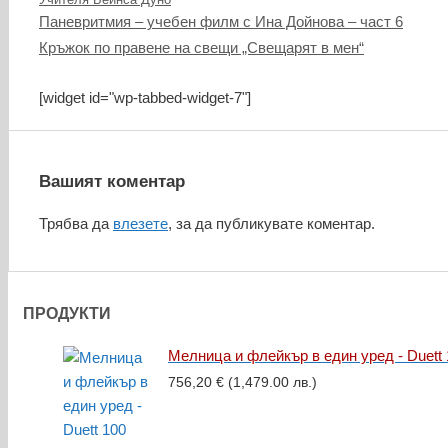
Паневритмия – учебен филм с Ина Дойнова – част 6
Кръжок по правене на свещи „Свещарят в мен“
[widget id="wp-tabbed-widget-7"]
Вашият коментар
Трябва да
влезете
, за да публикувате коментар.
ПРОДУКТИ
Мелница и флейкър в един уред - Duett 
756,20
€
(1,479.00 лв.)