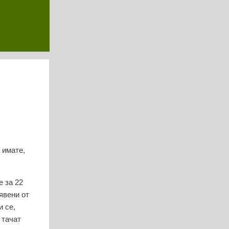
 имате,
е за 22
явени от
и се,
 тачат