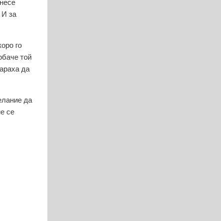
знесе
 И за
коро го
обаче той
караха да
желание да
не се