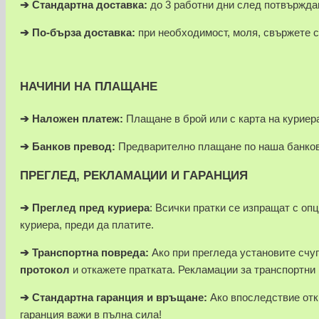
➔ Стандартна доставка:
до 3 работни дни след потвържда
➔
По-бърза доставка:
при необходимост, моля, свържете с
НАЧИНИ НА ПЛАЩАНЕ
➔
Наложен платеж:
Плащане в брой или с карта на куриера
➔
Банков превод:
Предварително плащане по наша банков
ПРЕГЛЕД, РЕКЛАМАЦИИ И ГАРАНЦИЯ
➔
Преглед пред куриера
: Всички пратки се изпращат с оп
куриера, преди да платите.
➔
Транспортна повреда:
Ако при прегледа установите счуп
протокол
и откажете пратката. Рекламации за транспортни
➔
Стандартна гаранция и връщане:
Ако впоследствие отк
гаранция важи в пълна сила!