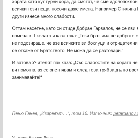
хората като културни хора, да смятат, че сме идолопоклон
всички тези неща, посочи даже имена. Например Стиляна Р
други изнесе много слабости.
Оттам насетне, като си отиде Добран Гарвалов, не се яви 
помена в Школата и каза така: „Този брат имаше доброто 
не подозираше, че взе всичките ви боклуци и отрицателни 
се откаже от Братството. Не можа да се разтовари.“
И затова Учителят пак каза: „Със слабостите на хората не
ви помогна, аз се опетнявам и след това трябва дълго вре
занимавайте!“
Пеню Ганев, „Изгревът…“, том 16. Източник:
petardanov
Категории
Учителя Беинса Дуно