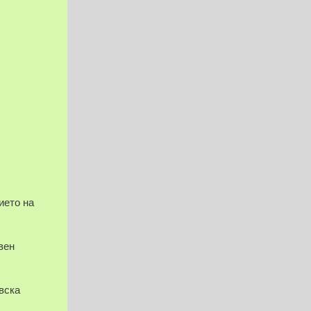
ието на
вен
вска