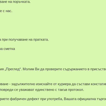
ване на поръчката.
е с нас.
 при получаване на пратката.
а сметка
ция „Преглед“. Молим Ви да проверите съдържанието в присъств
ване - задължително изискайте от куриера да състави констати
 повреди се уважават единствено с такъв протокол.
риете фабричен дефект при употреба, Вашата официална търго