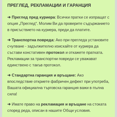
ПРЕГЛЕД, РЕКЛАМАЦИИ И ГАРАНЦИЯ
➔
Преглед пред куриера
: Всички пратки се изпращат с
опция „Преглед“. Молим Ви да проверите съдържанието
в присъствието на куриера, преди да платите.
➔
Транспортна повреда:
Ако при прегледа установите
счупване - задължително изискайте от куриера да
състави констативен
протокол
и откажете пратката.
Рекламации за транспортни повреди се уважават
единствено с такъв протокол.
➔
Стандартна гаранция и връщане:
Ако
впоследствие откриете фабричен дефект при употреба,
Вашата официална търговска гаранция важи в пълна
сила!
➔
Имате право на
рекламация и връщане
на стоката
според реда, описан в нашите Общи условия.