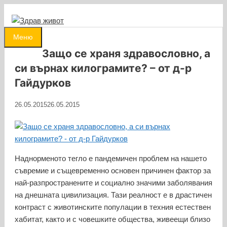
Към
съдържанието
0
Меню
Защо се храня здравословно, а
си върнах килограмите? – от д-р
Гайдурков
26.05.2015
26.05.2015
Наднорменото тегло е пандемичен проблем на нашето
съвремие и същевременно основен причинен фактор за
най-разпространените и социално значими заболявания
на днешната цивилизация. Тази реалност е в драстичен
контраст с животинските популации в техния естествен
хабитат, както и с човешките общества, живеещи близо