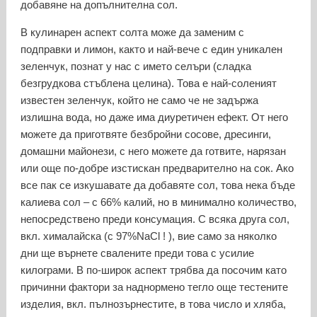
добавяне на допълнителна сол.
В кулинарен аспект солта може да заменим с
подправки и лимон, както и най-вече с един уникален
зеленчук, познат у нас с името селъри (сладка
безгрудкова стъблена целина). Това е най-соленият
известен зеленчук, който не само че не задържа
излишна вода, но даже има диуретичен ефект. От него
можете да приготвяте безбройни сосове, дресинги,
домашни майонези, с него можете да готвите, нарязан
или още по-добре изстискан предварително на сок. Ако
все пак се изкушавате да добавяте сол, това нека бъде
калиева сол – с 66% калий, но в минимално количество,
непосредствено преди консумация. С всяка друга сол,
вкл. хималайска (с 97%NaCl ! ), вие само за няколко
дни ще върнете свалените преди това с усилие
килограми. В по-широк аспект трябва да посочим като
причинни фактори за наднормено тегло още тестените
изделия, вкл. пълнозърнестите, в това число и хляба,