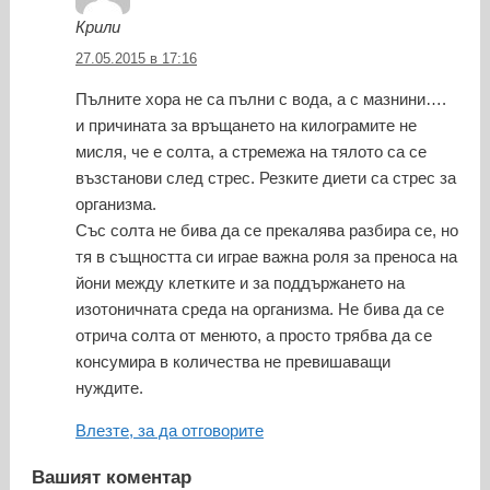
Крили
27.05.2015 в 17:16
Пълните хора не са пълни с вода, а с мазнини….
и причината за връщането на килограмите не
мисля, че е солта, а стремежа на тялото са се
възстанови след стрес. Резките диети са стрес за
организма.
Със солта не бива да се прекалява разбира се, но
тя в същността си играе важна роля за преноса на
йони между клетките и за поддържането на
изотоничната среда на организма. Не бива да се
отрича солта от менюто, а просто трябва да се
консумира в количества не превишаващи
нуждите.
Влезте, за да отговорите
Вашият коментар