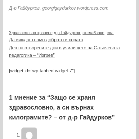
Д-р Гайдурков,
georgigaydurkov.wordpress.com
Категории
Етикети
Здравословно хранене
д-р Гайдурков
,
отслабване
,
сол
Да виждаш само доброто в хората
Ден на отворените дни в училището на Слънчевата
педагогика – “Изгрев”
[widget id="wp-tabbed-widget-7"]
1 мнение за “Защо се храня
здравословно, а си върнах
килограмите? – от д-р Гайдурков”