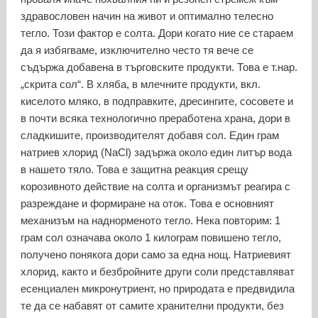
здравословен начин на живот и оптимално телесно
тегло. Този фактор е солта. Дори когато ние се стараем
да я избягваме, изключително често тя вече се
съдържа добавена в търговските продукти. Това е т.нар.
„скрита сол“. В хляба, в млечните продукти, вкл.
киселото мляко, в подправките, дресингите, сосовете и
в почти всяка технологично преработена храна, дори в
сладкишите, производителят добавя сол. Един грам
натриев хлорид (NaCl) задържа около един литър вода
в нашето тяло. Това е защитна реакция срещу
корозивното действие на солта и организмът реагира с
разреждане и формиране на оток. Това е основният
механизъм на наднорменото тегло. Нека повторим: 1
грам сол означава около 1 килограм повишено тегло,
получено понякога дори само за една нощ. Натриевият
хлорид, както и безбройните други соли представляват
есенциален микронутриент, но природата е предвидила
те да се набавят от самите хранителни продукти, без