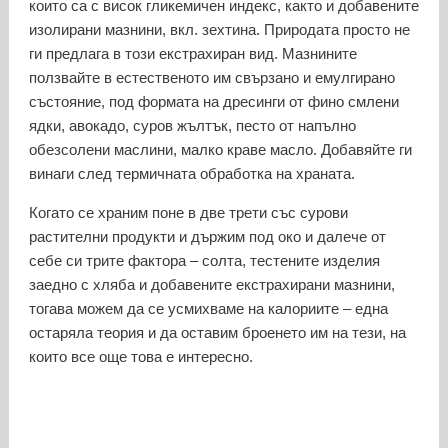
които са с висок гликемичен индекс, както и добавените
изолирани мазнини, вкл. зехтина. Природата просто не
ги предлага в този екстрахиран вид. Мазнините
ползвайте в естественото им свързано и емулгирано
състояние, под формата на дресинги от фино смлени
ядки, авокадо, суров жълтък, песто от напълно
обезсолени маслини, малко краве масло. Добавяйте ги
винаги след термичната обработка на храната.
Когато се храним поне в две трети със сурови
растителни продукти и държим под око и далече от
себе си трите фактора – солта, тестените изделия
заедно с хляба и добавените екстрахирани мазнини,
тогава можем да се усмихваме на калориите – една
остаряла теория и да оставим броенето им на тези, на
които все още това е интересно.