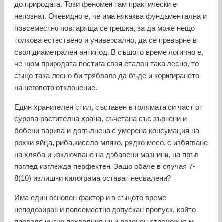
до природата. Този феномен там практически е
непознат. Очевидно е, че има някаква фундаментална и
повсеместно повтаряща се грешка, за да може нещо
толкова естествено и универсално, да се превърне в
своя диаметрален антипод. В същото време логично е,
че щом природата постига своя еталон така лесно, то
също така лесно би трябвало да бъде и коригирането
на неговото отклонение.
Един хранителен стил, съставен в голямата си част от
сурова растителна храна, съчетана със зърнени и
бобени варива и допълнена с умерена консумация на
рохки яйца, риба,кисело мляко, рядко месо, с избягване
на хляба и изключване на добавени мазнини, на пръв
поглед изглежда перфектен. Защо обаче в случая 7-
8(10) излишни килограма остават несвалени?
Има един основен фактор и в същото време
неподозиран и повсеместно допускан пропуск, който
проваля иначе похвалния ни и резонен стремеж към