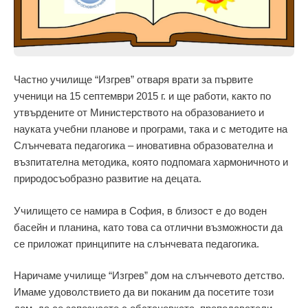
Частно училище “Изгрев” отваря врати за първите
ученици на 15 септември 2015 г. и ще работи, както по
утвърдените от Министерството на образованието и
науката учебни планове и програми, така и с методите на
Слънчевата педагогика – иновативна образователна и
възпитателна методика, която подпомага хармоничното и
природосъобразно развитие на децата.
Училището се намира в София, в близост е до воден
басейн и планина, като това са отлични възможности да
се приложат принципитe на слънчевата педагогика.
Наричаме училище “Изгрев” дом на слънчевото детство.
Имаме удоволствието да ви поканим да посетите този