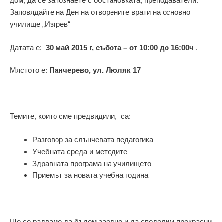
дом, да се запознаете с обстановката, преподаватели.
Заповядайте на Ден на отворените врати на основно
училище „Изгрев“
Датата е:
30 май 2015 г, събота – от 10:00 до 16:00ч
.
Мястото е:
Панчерево, ул. Люляк 17
Темите, които сме предвидили, са:
Разговор за слънчевата педагогика
Учебната среда и методите
Здравната програма на училището
Приемът за новата учебна година
Ще се радваме да бъдем заедно и да споделим прекрасни