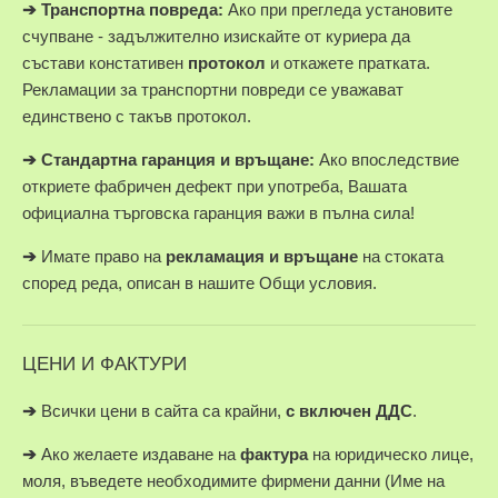
➔
Транспортна повреда:
Ако при прегледа установите
счупване - задължително изискайте от куриера да
състави констативен
протокол
и откажете пратката.
Рекламации за транспортни повреди се уважават
единствено с такъв протокол.
➔
Стандартна гаранция и връщане:
Ако впоследствие
откриете фабричен дефект при употреба, Вашата
официална търговска гаранция важи в пълна сила!
➔
Имате право на
рекламация и връщане
на стоката
според реда, описан в нашите Общи условия.
ЦЕНИ И ФАКТУРИ
➔
Всички цени в сайта са крайни,
с включен ДДС
.
➔
Ако желаете издаване на
фактура
на юридическо лице,
моля, въведете необходимите фирмени данни (Име на