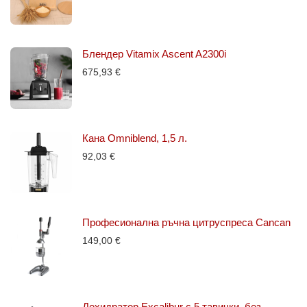
Блендер Vitamix Ascent A2300i
675,93
€
Кана Omniblend, 1,5 л.
92,03
€
Професионална ръчна цитруспреса Cancan
149,00
€
Дехидратор Excalibur с 5 тавички, без