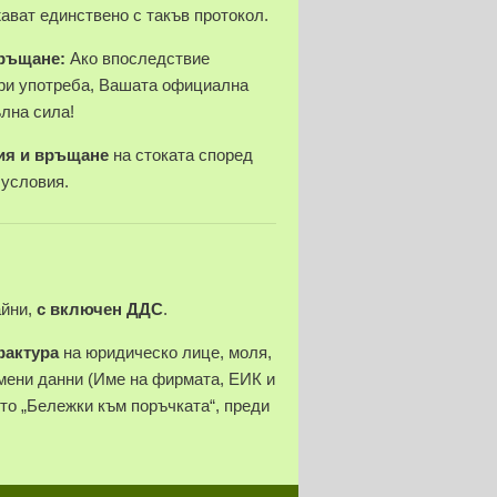
ават единствено с такъв протокол.
връщане:
Ако впоследствие
ри употреба, Вашата официална
ълна сила!
ия и връщане
на стоката според
 условия.
айни,
с включен ДДС
.
фактура
на юридическо лице, моля,
ени данни (Име на фирмата, ЕИК и
ето „Бележки към поръчката“, преди