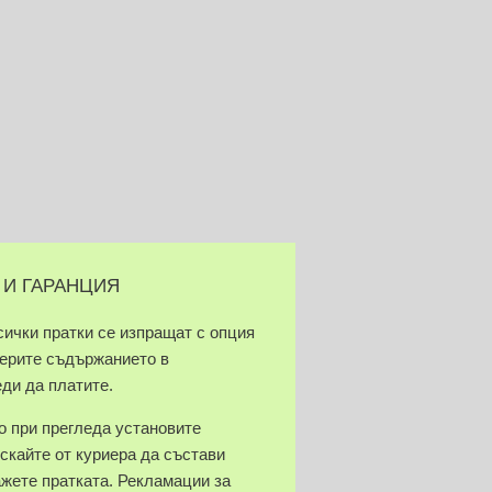
 И ГАРАНЦИЯ
сички пратки се изпращат с опция
верите съдържанието в
еди да платите.
 при прегледа установите
скайте от куриера да състави
ажете пратката. Рекламации за