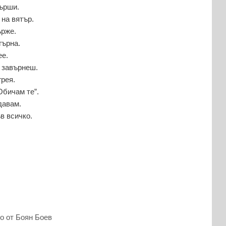
кърши.
 на вятър.
ърже.
гърна.
ее.
е завърнеш.
грея.
Обичам те”.
давам.
в всичко.
о от Боян Боев