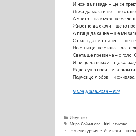
И нож да извади – ще се пре
Лъжа да ме стигне – ще стане
А злото – на възел ще се зав
Животно да скочи – ще го пре
А птица да кацне – ще ми зап
От мен да си тръгнеш – ще с
На слънце ще стана – да те о
Света ще превзема – с голо „
И нищо да нямам – ще се раз
Една душа нося – и влагам въ
Парченце любов – и оживява.
Мира Дойчинова – irini
Категории
Изкуство
Етикети
Мира Дойчинова - irini
,
стихове
На екскурзия с Учителя – писм