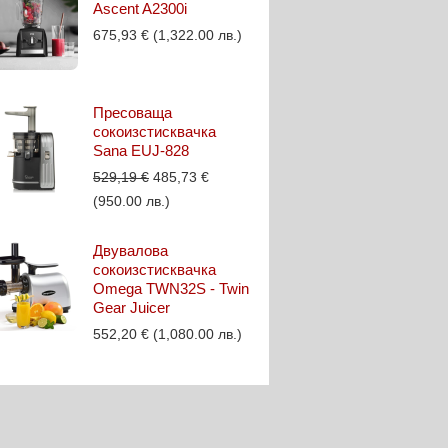
Ascent A2300i
675,93
€
(1,322.00 лв.)
Пресоваща
сокоизстисквачка
Sana EUJ-828
Original
Текущата
529,19
€
485,73
€
price
цена
(950.00 лв.)
was:
е:
529,19 €.
485,73 €.
Двувалова
сокоизстисквачка
Omega TWN32S - Twin
Gear Juicer
552,20
€
(1,080.00 лв.)