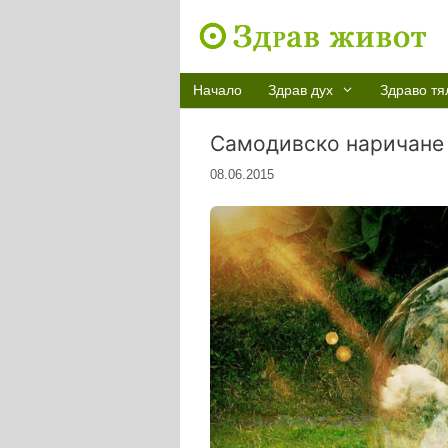
Към
съдържанието
Начало
Здрав дух
Здраво тя
Самодивско наричане
08.06.2015