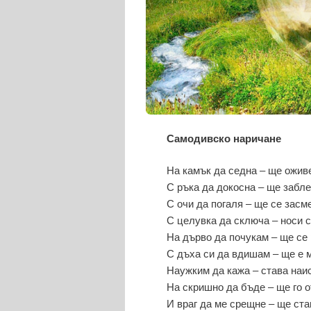
Самодивско наричане
На камък да седна – ще ожив
С ръка да докосна – ще забл
С очи да погаля – ще се засм
С целувка да сключа – носи
На дърво да почукам – ще се 
С дъха си да вдишам – ще е м
Наужким да кажа – става наи
На скришно да бъде – ще го 
И враг да ме срещне – ще ста