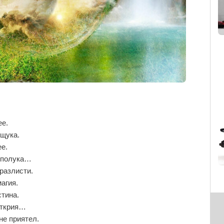
ее.
ещука.
ее.
 сполука…
разлисти.
агия.
стина.
открия…
не приятел.