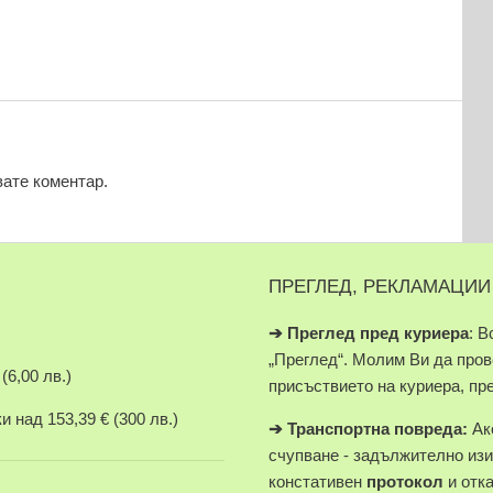
вате коментар.
ПРЕГЛЕД, РЕКЛАМАЦИИ
➔
Преглед пред куриера
: В
„Преглед“. Молим Ви да про
(6,00 лв.)
присъствието на куриера, пр
 над 153,39 € (300 лв.)
➔
Транспортна повреда:
Ако
счупване - задължително изи
констативен
протокол
и отк