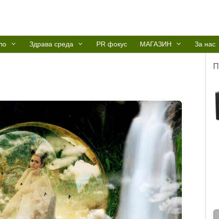
ло
Здрава среда
PR фокус
МАГАЗИН
За нас
П