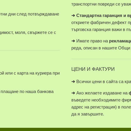
транспортни повреди се уваж
отни дни след потвърждаване
➔
Стандартна гаранция и 
откриете фабричен дефект п
търговска гаранция важи в п
имост, моля, свържете се с
➔
Имате право на
рекламац
реда, описан в нашите Общи
ЦЕНИ И ФАКТУРИ
й или с карта на куриера при
➔
Всички цени в сайта са кр
плащане по наша банкова
➔
Ако желаете издаване на
въведете необходимите фирм
адрес на регистрация) в пол
да я завършите.