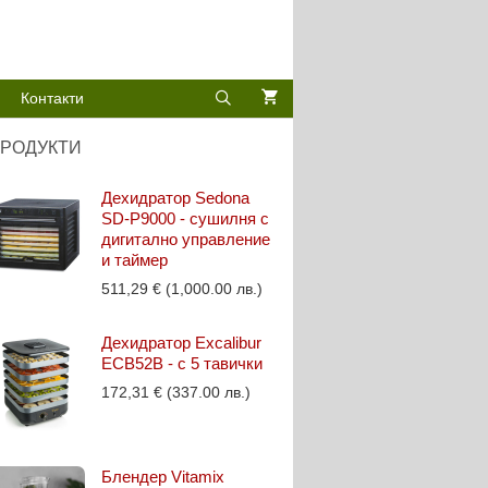
Контакти
РОДУКТИ
Дехидратор Sedona
SD-P9000 - сушилня с
дигитално управление
и таймер
511,29
€
(1,000.00 лв.)
Дехидратор Excalibur
ECB52B - с 5 тавички
172,31
€
(337.00 лв.)
Блендер Vitamix