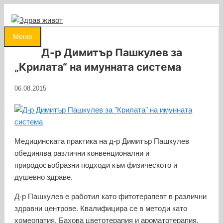
Към
съдържанието
0
Меню
Д-р Димитър Пашкулев за
„Крилата“ на имунната система
06.08.2015
Медицинската практика на д-р Димитър Пашкулев
обединява различни конвенционални и
природосъобразни подходи към физическото и
душевно здраве.
Д-р Пашкулев е работил като фитотерапевт в различни
здравни центрове. Квалифицира се в методи като
хомеопатия, Бахова цветотерапия и ароматотерапия,