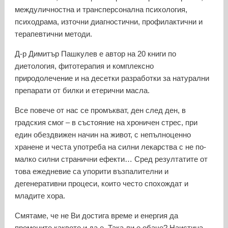
междуличностна и трансперсонална психология,
психодрама, източни диагностични, профилактични и
терапевтични методи.
Д-р Димитър Пашкулев е автор на 20 книги по
диетология, фитотерапия и комплексно
природолечение и на десетки разработки за натурални
препарати от билки и етерични масла.
Все повече от нас се промъкват, ден след ден, в
градския смог – в състояние на хроничен стрес, при
един обездвижен начин на живот, с непълноценно
хранене и честа употреба на силни лекарства с не по-
малко силни странични ефекти… Сред резултатите от
това ежедневие са упорити възпалителни и
дегенеративни процеси, които често спохождат и
младите хора.
Смятаме, че не Ви достига време и енергия да
промените каквото и да е. Така ли е обаче? Наистина,