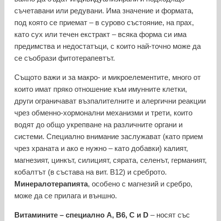
съчетавани или редувани. Има значение и формата,
под която се приемат – в сурово състояние, на прах,
като сух или течен екстракт – всяка форма си има
предимства и недостатъци, с които най-точно може да
се съобрази фитотерапевтът.
Същото важи и за макро- и микроелементите, много от
които имат пряко отношение към имунните клетки,
други ограничават възпалителните и алергични реакции
чрез обменно-хормонални механизми и трети, които
водят до общо укрепване на различните органи и
системи. Специално внимание заслужават (като прием
чрез храната и ако е нужно – като добавки) калият,
магнезият, цинкът, силицият, сярата, селенът, германият,
кобалтът (в състава на вит. В12) и среброто.
Минералотерапията
, особено с магнезий и сребро,
може да се прилага и външно.
Витамините – специално А, В6, С и D
– носят със