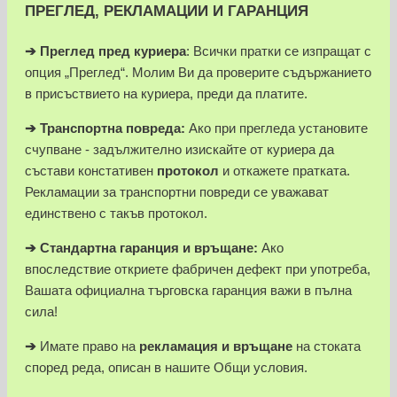
ПРЕГЛЕД, РЕКЛАМАЦИИ И ГАРАНЦИЯ
➔
Преглед пред куриера
: Всички пратки се изпращат с
опция „Преглед“. Молим Ви да проверите съдържанието
в присъствието на куриера, преди да платите.
➔
Транспортна повреда:
Ако при прегледа установите
счупване - задължително изискайте от куриера да
състави констативен
протокол
и откажете пратката.
Рекламации за транспортни повреди се уважават
единствено с такъв протокол.
➔
Стандартна гаранция и връщане:
Ако
впоследствие откриете фабричен дефект при употреба,
Вашата официална търговска гаранция важи в пълна
сила!
➔
Имате право на
рекламация и връщане
на стоката
според реда, описан в нашите Общи условия.