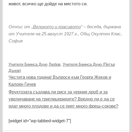
живот, всичко ще дойде на мястото си.
Откъс от „
Великото и красивото
“ – беседа, държана
от Учителя на 25 август 1927 г., Общ Окултен Клас,
София
Категории
Етикети
Учителя Беинса Дуно
Любов
,
Учителя Беинса Дуно (Петър
Дънов)
Честита нова година! Въпроси към Георги Жеков и
Калоян Гичев
Фруктозата създава ли риск за черния дроб и за
увеличаване на триглицеридите? Вредно ли е да се
ядат много плодове и да се пият много фреш-сокове?
[widget id="wp-tabbed-widget-7"]