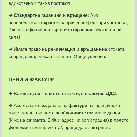
единствено с такъв протокол.
➔
Стандартна гаранция и връщане:
Ако
впоследствие откриете фабричен дефект при употреба,
Вашата официална търговска гаранция важи в пълна
сила!
➔
Имате право на
рекламация и връщане
на стоката
според реда, описан в нашите Общи условия.
ЦЕНИ И ФАКТУРИ
➔
Всички цени в сайта са крайни,
с включен ДДС
.
➔
Ако желаете издаване на
фактура
на юридическо
лице, моля, въведете необходимите фирмени данни
(Име на фирмата, ЕИК и адрес на регистрация) в полето
„Бележки към поръчката“, преди да я завършите.