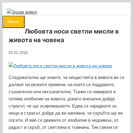
Към
съдържанието
0
Меню
Любовта носи светли мисли в
живота на човека
03.01.2016
Следователно ще знаете, че нещастията в живота ви се
дължат на резките промени, на които се поддавате,
съзнателно или несъзнателно. Тъкмо се намирате в
голямо изобилие на живота, докато внезапно дойде
страхът, че ще осиромашеете. Едва се зарадвате за
нещо и страхът дойде да ви напомни, че скръбта ще ви
посети. И вие се движите от изобилие в недоимък, от
радост в скръб, от светлина в тъмнина. Тия смени се