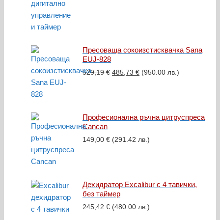
Пресоваща сокоизстисквачка Sana
EUJ-828
Original
Текущата
529,19
€
485,73
€
(950.00 лв.)
price
цена
was:
е:
529,19 €.
485,73 €.
Професионална ръчна цитруспреса
Cancan
149,00
€
(291.42 лв.)
Дехидратор Excalibur с 4 тавички,
без таймер
245,42
€
(480.00 лв.)