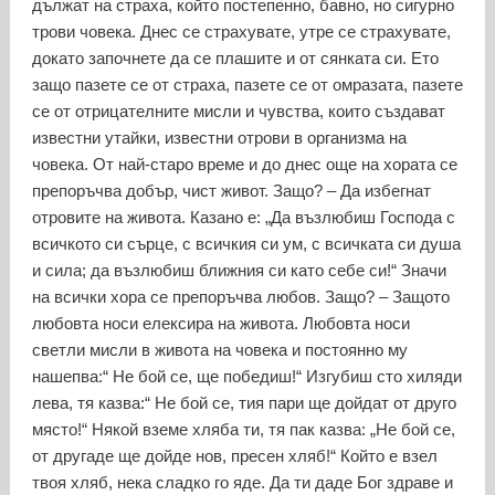
дължат на страха, който постепенно, бавно, но сигурно
трови човека. Днес се страхувате, утре се страхувате,
докато започнете да се плашите и от сянката си. Ето
защо пазете се от страха, пазете се от омразата, пазете
се от отрицателните мисли и чувства, които създават
известни утайки, известни отрови в организма на
човека. От най-старо време и до днес още на хората се
препоръчва добър, чист живот. Защо? – Да избегнат
отровите на живота. Казано е: „Да възлюбиш Господа с
всичкото си сърце, с всичкия си ум, с всичката си душа
и сила; да възлюбиш ближния си като себе си!“ Значи
на всички хора се препоръчва любов. Защо? – Защото
любовта носи елексира на живота. Любовта носи
светли мисли в живота на човека и постоянно му
нашепва:“ Не бой се, ще победиш!“ Изгубиш сто хиляди
лева, тя казва:“ Не бой се, тия пари ще дойдат от друго
място!“ Някой вземе хляба ти, тя пак казва: „Не бой се,
от другаде ще дойде нов, пресен хляб!“ Който е взел
твоя хляб, нека сладко го яде. Да ти даде Бог здраве и