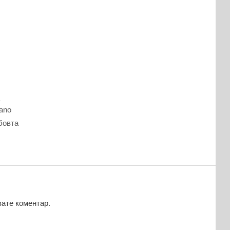
а
ano
бовта
вате коментар.