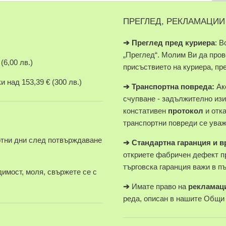
ПРЕГЛЕД, РЕКЛАМАЦИИ
➔
Преглед пред куриера
: В
„Преглед“. Молим Ви да про
(6,00 лв.)
присъствието на куриера, пр
 над 153,39 € (300 лв.)
➔
Транспортна повреда:
Ако
счупване - задължително изи
констативен
протокол
и отк
транспортни повреди се уваж
отни дни след потвърждаване
➔
Стандартна гаранция и 
откриете фабричен дефект п
търговска гаранция важи в п
имост, моля, свържете се с
➔
Имате право на
рекламац
реда, описан в нашите Общи