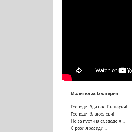
Молитва за България
Господи, бди над България!
Господи, благослови!
Не за пустиня създаде я…
С рози я засади…