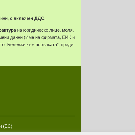
айни,
с включен ДДС
.
фактура
на юридическо лице, моля,
ени данни (Име на фирмата, ЕИК и
ето „Бележки към поръчката“, преди
и (ЕС)