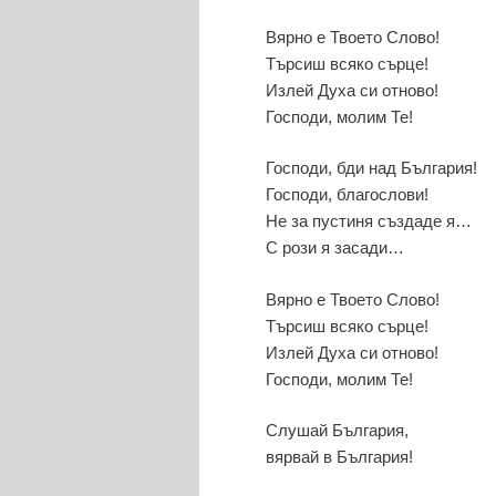
Вярно е Твоето Слово!
Търсиш всяко сърце!
Излей Духа си отново!
Господи, молим Те!
Господи, бди над България!
Господи, благослови!
Не за пустиня създаде я…
С рози я засади…
Вярно е Твоето Слово!
Търсиш всяко сърце!
Излей Духа си отново!
Господи, молим Те!
Слушай България,
вярвай в България!