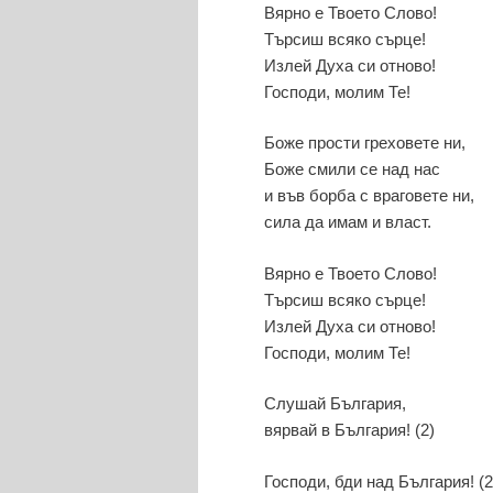
Вярно е Твоето Слово!
Търсиш всяко сърце!
Излей Духа си отново!
Господи, молим Те!
Боже прости греховете ни,
Боже смили се над нас
и във борба с враговете ни,
сила да имам и власт.
Вярно е Твоето Слово!
Търсиш всяко сърце!
Излей Духа си отново!
Господи, молим Те!
Слушай България,
вярвай в България! (2)
Господи, бди над България! (2