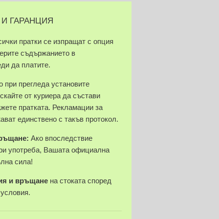
 И ГАРАНЦИЯ
сички пратки се изпращат с опция
верите съдържанието в
еди да платите.
 при прегледа установите
скайте от куриера да състави
ажете пратката. Рекламации за
ават единствено с такъв протокол.
връщане:
Ако впоследствие
ри употреба, Вашата официална
ълна сила!
ия и връщане
на стоката според
 условия.