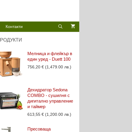
Контакти
РОДУКТИ
Мелница и флейкър в
един уред - Duett 100
756,20
€
(1,479.00 лв.)
Дехидратор Sedona
COMBO - сушилня с
дигитално управление
и таймер
613,55
€
(1,200.00 лв.)
Пресоваща