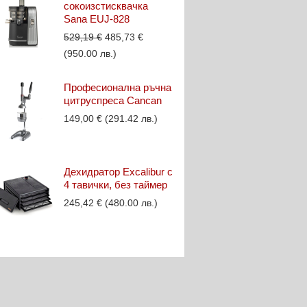
сокоизстисквачка
Sana EUJ-828
Original
Текущата
529,19
€
485,73
€
price
цена
(950.00 лв.)
was:
е:
529,19 €.
485,73 €.
Професионална ръчна
цитруспреса Cancan
149,00
€
(291.42 лв.)
Дехидратор Excalibur с
4 тавички, без таймер
245,42
€
(480.00 лв.)