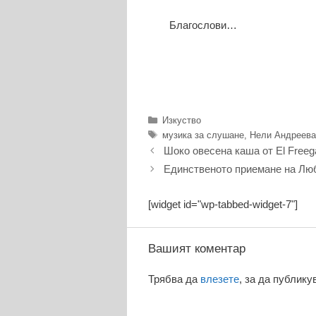
Благослови…
Категории
Изкуство
Етикети
музика за слушане
,
Нели Андреев
Шоко овесена каша от El Freeg
Единственото приемане на Лю
[widget id="wp-tabbed-widget-7"]
Вашият коментар
Трябва да
влезете
, за да публику