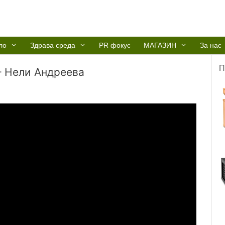
ло
Здрава среда
PR фокус
МАГАЗИН
За нас
П
– Нели Андреева