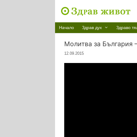
Към
съдържанието
Начало
Здрав дух
Здраво тя
Молитва за България 
12.09.2015