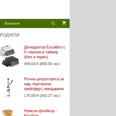
Контакти
РОДУКТИ
Дехидратор Excalibur с
5 тавички и таймер
(бял и черен)
409,03
€
(800.00 лв.)
Ръчна цитруспреса за
нар, портокали,
грейпфрут, мандарини
175,00
€
(342.27 лв.)
Немски флейкър -
FlocMan