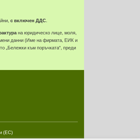
айни,
с включен ДДС
.
фактура
на юридическо лице, моля,
ени данни (Име на фирмата, ЕИК и
ето „Бележки към поръчката“, преди
и (ЕС)