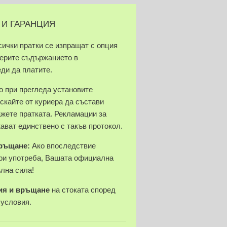
 И ГАРАНЦИЯ
сички пратки се изпращат с опция
верите съдържанието в
еди да платите.
 при прегледа установите
скайте от куриера да състави
ажете пратката. Рекламации за
ават единствено с такъв протокол.
връщане:
Ако впоследствие
ри употреба, Вашата официална
ълна сила!
ия и връщане
на стоката според
 условия.