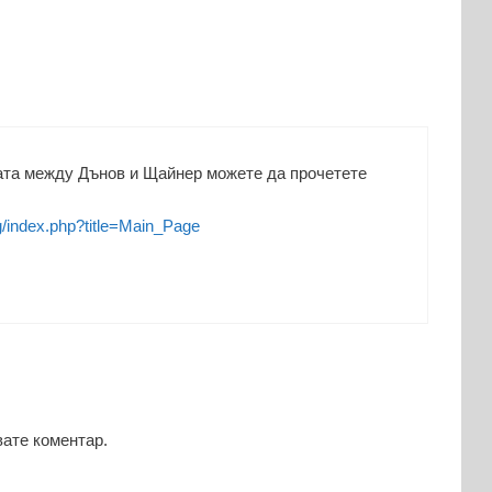
ката между Дънов и Щайнер можете да прочетете
g/index.php?title=Main_Page
вате коментар.