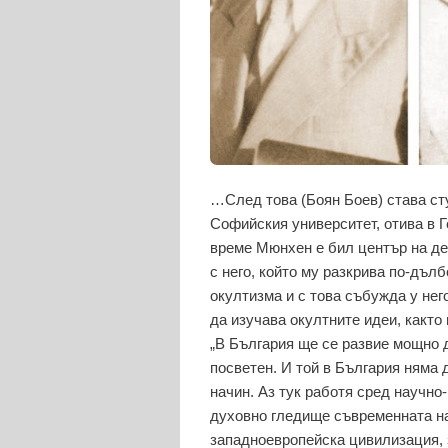
…След това (Боян Боев) става сту
Софийския университет, отива в Г
време Мюнхен е бил център на де
с него, който му разкрива по-дъл
окултизма и с това събужда у нег
да изучава окултните идеи, както
„В България ще се развие мощно 
посветен. И той в България няма д
начин. Аз тук работя сред научно
духовно гледище съвременната н
западноевропейска цивилизация, 