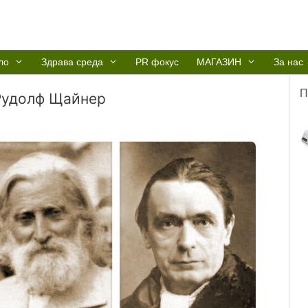
ло
Здрава среда
PR фокус
МАГАЗИН
За нас
П
 Рудолф Щайнер