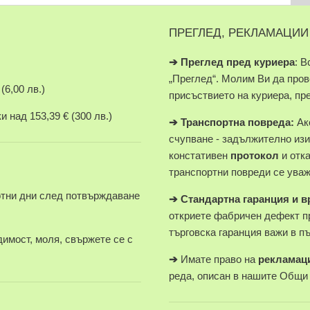
ПРЕГЛЕД, РЕКЛАМАЦИИ
➔
Преглед пред куриера
: В
„Преглед“. Молим Ви да про
(6,00 лв.)
присъствието на куриера, пр
 над 153,39 € (300 лв.)
➔
Транспортна повреда:
Ако
счупване - задължително изи
констативен
протокол
и отк
транспортни повреди се уваж
отни дни след потвърждаване
➔
Стандартна гаранция и 
откриете фабричен дефект п
търговска гаранция важи в п
имост, моля, свържете се с
➔
Имате право на
рекламац
реда, описан в нашите Общи