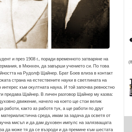
дент и през 1908 г., поради временното затваряне на
(
ермания, в Мюнхен, да завърши учението си. По това
йността на Рудолф Щайнер. Брат Боев влиза в контакт
боката страна на естествените науки в светлината на
о интерес към окултната наука. И той започва ревностно
 ги предава Щайнер. В личен разговор Щайнер му казва:
духовно движение, начело на което ще стои велик
а работи, както аз работя тук, а ще работи по друг
- материалистична среда, имам за задача да осветя от
аучна мисъл и да дам духовен импулс на залязващата
за да може тя да се възроди и да премине към шестата