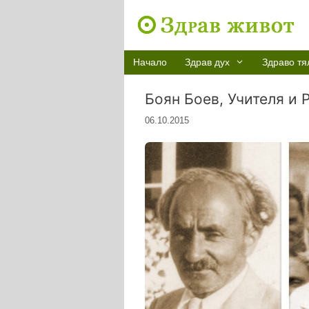
Към
съдържанието
Начало
Здрав дух
Здраво тя
Боян Боев, Учителя и
06.10.2015