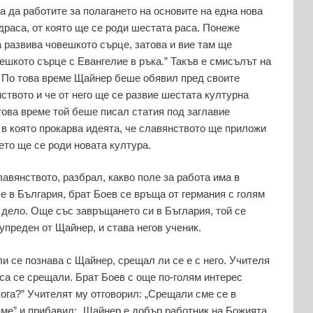
а да работите за полагането на основите на една нова
драса, от която ще се роди шестата раса. Понеже
 развива човешкото сърце, затова и вие там ще
ешкото сърце с Евангелие в ръка.” Такъв е смисълът на
. По това време Щайнер беше обявил пред своите
ството и че от него ще се развие шестата културна
това време той беше писал статия под заглавие
 в която прокарва идеята, че славянството ще приложи
ето ще се роди новата култура.
лавянството, разбрал, какво поле за работа има в
 е в България, брат Боев се връща от германия с голям
 дело. Още със завръщането си в Бъглария, той се
упреден от Щайнер, и става негов ученик.
и се познава с Щайнер, срещал ли се е с него. Учителя
 са се срещали. Брат Боев с още по-голям интерес
кога?” Учителят му отговорил: „Срещали сме се в
аме” и прибавил: „Щайнер е добър работник на Божията