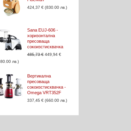
424,37
€
(830.00 лв.)
Sana EUJ-606 -
хоризонтална
пресоваща
сокоизстисквачка
Original
Текущата
485,73
€
449,94
€
price
цена
880.00 лв.)
was:
е:
485,73 €.
449,94 €.
Вертикална
пресоваща
сокоизстисквачка -
Omega VRT352F
337,45
€
(660.00 лв.)