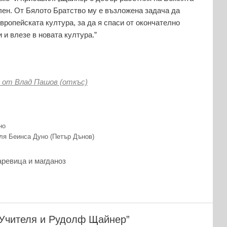
елен. От Бялото Братство му е възложена задача да
ропейската култура, за да я спаси от окончателно
 и влезе в новата култура.”
в от Влад Пашов (откъс)
но
ля Беинса Дуно (Петър Дънов)
аревица и магданоз
 Учителя и Рудолф Щайнер”