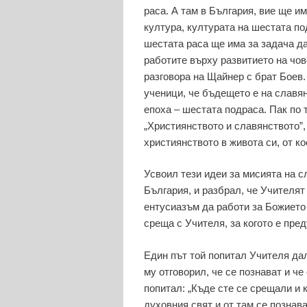
раса. А там в България, вие ще им
култура, културата на шестата по
шестата раса ще има за задача да
работите върху развитието на чов
разговора на Щайнер с брат Боев
ученици, че бъдещето е на славян
епоха – шестата подраса. Пак по 
„Християнството и славянството”,
християнството в живота си, от ко
Усвоил тези идеи за мисията на с
България, и разбрал, че Учителят
ентусиазъм да работи за Божието
среща с Учителя, за когото е пред
Един път той попитал Учителя дал
му отговорил, че се познават и че
попитал: „Къде сте се срещали и 
духовния свят и от там се познав