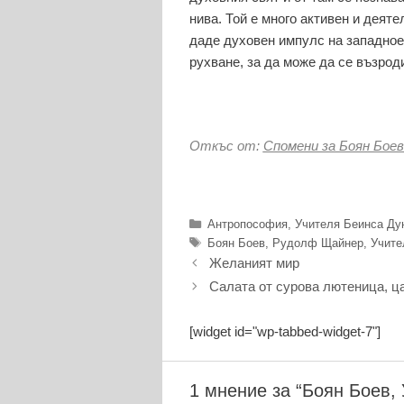
нива. Той е много активен и деят
даде духовен импулс на западноев
рухване, за да може да се възроди
Откъс от:
Спомени за Боян Бое
Категории
Антропософия
,
Учителя Беинса Ду
Етикети
Боян Боев
,
Рудолф Щайнер
,
Учите
Желаният мир
Салата от сурова лютеница, ц
[widget id="wp-tabbed-widget-7"]
1 мнение за “Боян Боев,