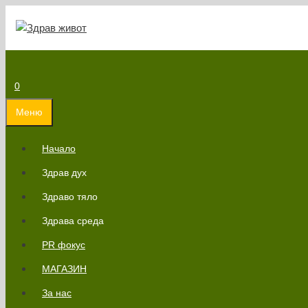
Към
съдържанието
0
Меню
Начало
Здрав дух
Здраво тяло
Здрава среда
PR фокус
МАГАЗИН
За нас