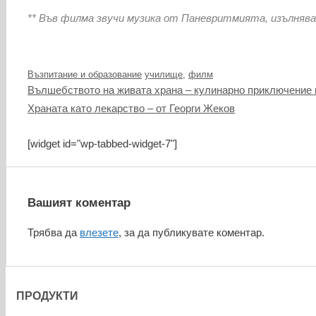
** Във филма звучи музика от Паневритмията, изълняв
Категории
Етикети
Възпитание и образование
училище
,
филм
Вълшебството на живата храна – кулинарно приключение в
Храната като лекарство – от Георги Жеков
[widget id="wp-tabbed-widget-7"]
Вашият коментар
Трябва да
влезете
, за да публикувате коментар.
ПРОДУКТИ