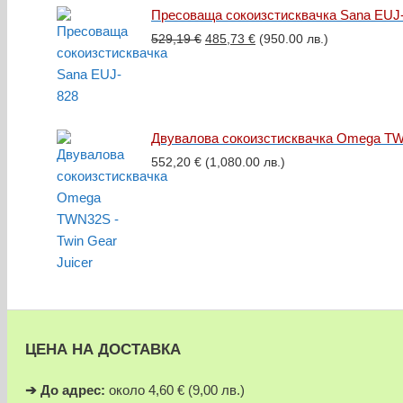
Пресоваща сокоизстисквачка Sana EUJ
Original
Текущата
529,19
€
485,73
€
(950.00 лв.)
price
цена
was:
е:
529,19 €.
485,73 €.
Двувалова сокоизстисквачка Omega TWN
552,20
€
(1,080.00 лв.)
ЦЕНА НА ДОСТАВКА
➔
До адрес:
около 4,60 € (9,00 лв.)