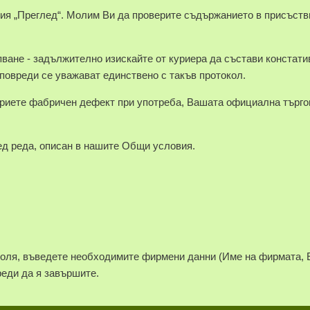
ция „Преглед“. Молим Ви да проверите съдържанието в присъств
ване - задължително изискайте от куриера да състави констати
 повреди се уважават единствено с такъв протокол.
риете фабричен дефект при употреба, Вашата официална търго
ед реда, описан в нашите Общи условия.
моля, въведете необходимите фирмени данни (Име на фирмата, 
реди да я завършите.