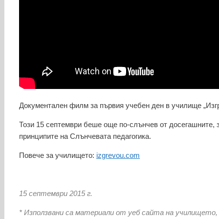
Документален филм за първия учебен ден в училище „Изгр
Този 15 септември беше още по-слънчев от досегашните, 
принципите на Слънчевата педагогика.
Повече за училището:
izgrevou.com
15 септември 2015 г.
* Използвани са материали от уеб сайта на училището