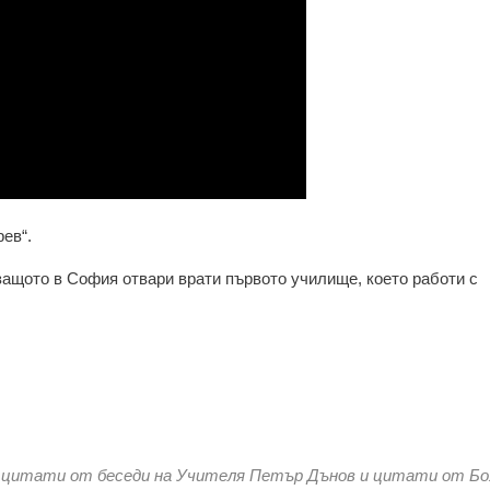
ев“.
защото в София отвари врати първото училище, което работи с
, цитати от беседи на Учителя Петър Дънов и цитати от Бо