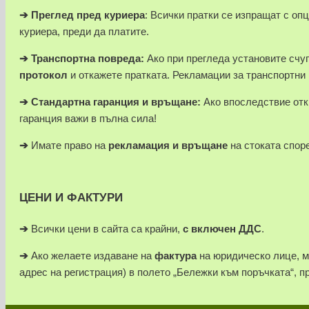
➔
Преглед пред куриера
: Всички пратки се изпращат с оп
куриера, преди да платите.
➔
Транспортна повреда:
Ако при прегледа установите счуп
протокол
и откажете пратката. Рекламации за транспортни
➔
Стандартна гаранция и връщане:
Ако впоследствие отк
гаранция важи в пълна сила!
➔
Имате право на
рекламация и връщане
на стоката спор
ЦЕНИ И ФАКТУРИ
➔
Всички цени в сайта са крайни,
с включен ДДС
.
➔
Ако желаете издаване на
фактура
на юридическо лице, 
адрес на регистрация) в полето „Бележки към поръчката“, п