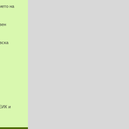
ието на
вен
вска
ЕИК и