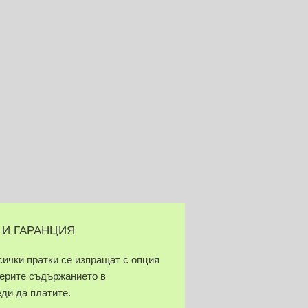
 И ГАРАНЦИЯ
сички пратки се изпращат с опция
верите съдържанието в
еди да платите.