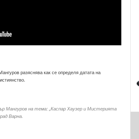
Мангуров разяснява как се определя датата на
истиянство.
ър Мангуров на тема: „Каспар Хаузер и Мистерията
град Варна.