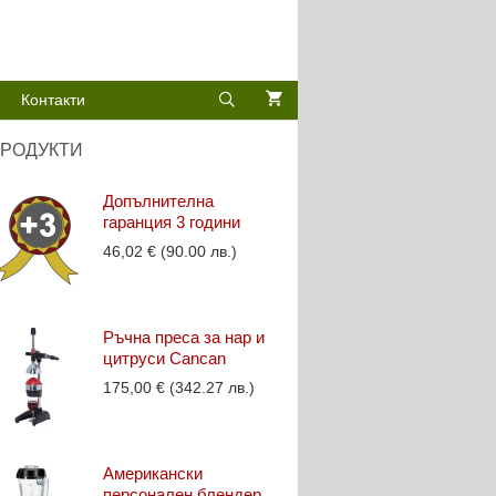
Контакти
РОДУКТИ
Допълнителна
гаранция 3 години
46,02
€
(90.00 лв.)
Ръчна преса за нар и
цитруси Cancan
175,00
€
(342.27 лв.)
Американски
персонален блендер