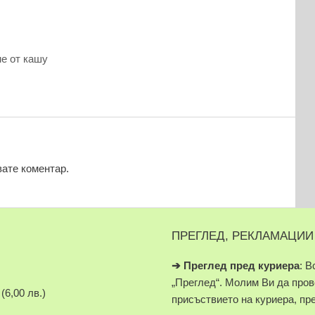
е от кашу
вате коментар.
ПРЕГЛЕД, РЕКЛАМАЦИИ
➔
Преглед пред куриера
: В
„Преглед“. Молим Ви да про
(6,00 лв.)
присъствието на куриера, пр