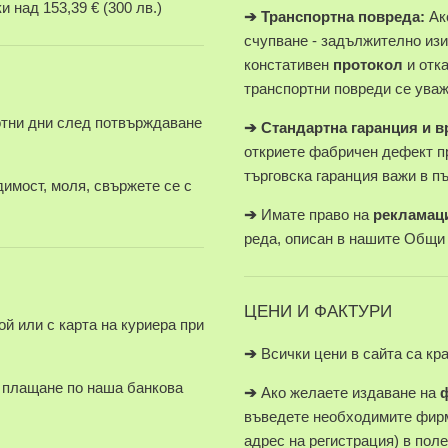
 над 153,39 € (300 лв.)
➔
Транспортна повреда:
Ако
счупване - задължително изи
констативен
протокол
и отк
транспортни повреди се уваж
отни дни след потвърждаване
➔
Стандартна гаранция и 
откриете фабричен дефект п
търговска гаранция важи в п
имост, моля, свържете се с
➔
Имате право на
рекламац
реда, описан в нашите Общи
ЦЕНИ И ФАКТУРИ
й или с карта на куриера при
➔
Всички цени в сайта са кр
плащане по наша банкова
➔
Ако желаете издаване на
въведете необходимите фирм
адрес на регистрация) в пол