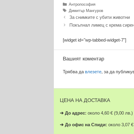
Категории
Антропософия
Етикети
Димитър Мангуров
За снимките с убити животни
Покълнал лимец с крема сирен
[widget id="wp-tabbed-widget-7"]
Вашият коментар
Трябва да
влезете
, за да публику
ЦЕНА НА ДОСТАВКА
➔
До адрес:
около 4,60 € (9,00 лв.)
➔
До офис на Спиди:
около 3,07 € 