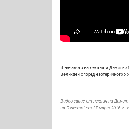
В началото на лекцията Димитър 
Великден според езотеричното хр
Видео запис от лекция на Димит
на Голгота“ от 27 март 2016 г., 