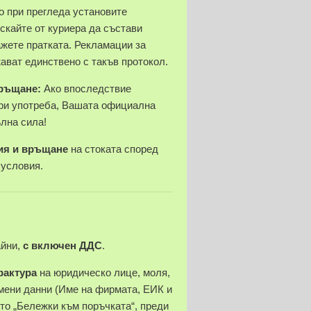
 при прегледа установите
скайте от куриера да състави
ажете пратката. Рекламации за
ават единствено с такъв протокол.
връщане:
Ако впоследствие
ри употреба, Вашата официална
ълна сила!
ия и връщане
на стоката според
 условия.
айни,
с включен ДДС
.
фактура
на юридическо лице, моля,
ени данни (Име на фирмата, ЕИК и
ето „Бележки към поръчката“, преди