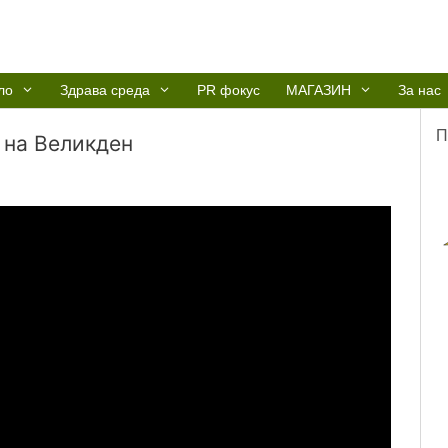
ло
Здрава среда
PR фокус
МАГАЗИН
За нас
П
 на Великден