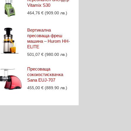
Vitamix S30
464,76
€
(909.00 лв.)
Вертикална
пресоваща фреш
машина – Hurom HH-
ELITE
501,07
€
(980.00 лв.)
Пресоваща
сокоизстисквачка
Sana EUJ-707
455,00
€
(889.90 лв.)