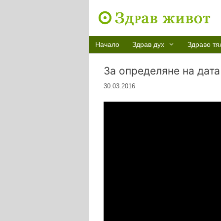
Към
съдържанието
Начало
Здрав дух
Здраво тя
За определяне на дата
30.03.2016