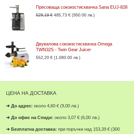
Пресоваща сокоизстисквачка Sana EUJ-828
Original
Текущата
529,19
€
485,73
€
(950.00 лв.)
price
цена
was:
е:
529,19 €.
485,73 €.
Двувалова сокоизстисквачка Omega
TWN32S - Twin Gear Juicer
552,20
€
(1,080.00 лв.)
ЦЕНА НА ДОСТАВКА
➔
До адрес:
около 4,60 € (9,00 лв.)
➔
До офис на Спиди:
около 3,07 € (6,00 лв.)
➔
Безплатна доставка:
при поръчки над 153,39 € (300