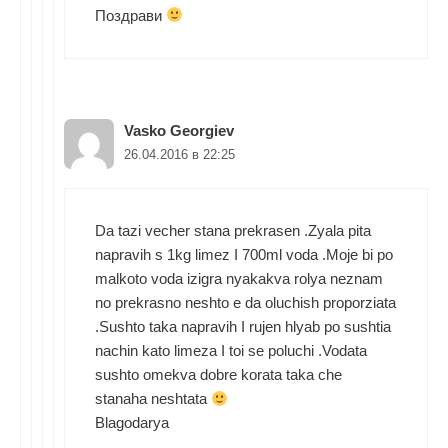
Поздрави
Vasko Georgiev
26.04.2016 в 22:25
Da tazi vecher stana prekrasen .Zyala pita
napravih s 1kg limez I 700ml voda .Moje bi po
malkoto voda izigra nyakakva rolya neznam
no prekrasno neshto e da oluchish proporziata
.Sushto taka napravih I rujen hlyab po sushtia
nachin kato limeza I toi se poluchi .Vodata
sushto omekva dobre korata taka che
stanaha neshtata
Blagodarya