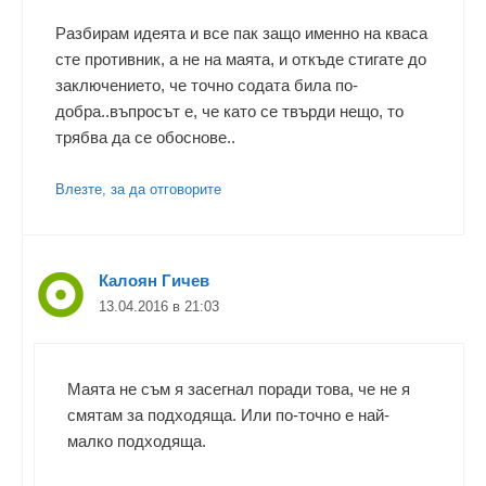
Разбирам идеята и все пак защо именно на кваса
сте противник, а не на маята, и откъде стигате до
заключението, че точно содата била по-
добра..въпросът е, че като се твърди нещо, то
трябва да се обоснове..
Влезте, за да отговорите
Калоян Гичев
13.04.2016 в 21:03
Маята не съм я засегнал поради това, че не я
смятам за подходяща. Или по-точно е най-
малко подходяща.