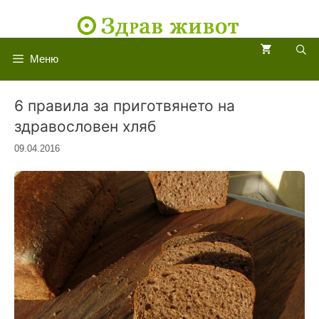
Към
съдържанието
Меню
6 правила за приготвянето на
здравословен хляб
09.04.2016