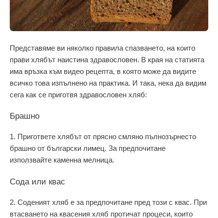
Представяме ви няколко правила спазването, на които
прави хлябът наистина здравословен. В края на статията
има връзка към видео рецепта, в която може да видите
всичко това изпълнено на практика. И така, нека да видим
сега как се приготвя здравословен хляб:
Брашно
1. Пригответе хлябът от прясно смляно пълнозърнесто
брашно от български лимец. За предпочитане
използвайте каменна мелница.
Сода или квас
2. Соденият хляб е за предпочитане пред този с квас. При
втасването на квасения хляб протичат процеси, които