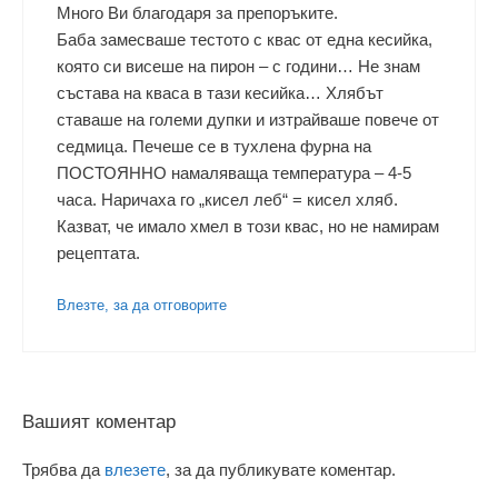
Много Ви благодаря за препоръките.
Баба замесваше тестото с квас от една кесийка,
която си висеше на пирон – с години… Не знам
състава на кваса в тази кесийка… Хлябът
ставаше на големи дупки и изтрайваше повече от
седмица. Печеше се в тухлена фурна на
ПОСТОЯННО намаляваща температура – 4-5
часа. Наричаха го „кисел леб“ = кисел хляб.
Казват, че имало хмел в този квас, но не намирам
рецептата.
Влезте, за да отговорите
Вашият коментар
Трябва да
влезете
, за да публикувате коментар.