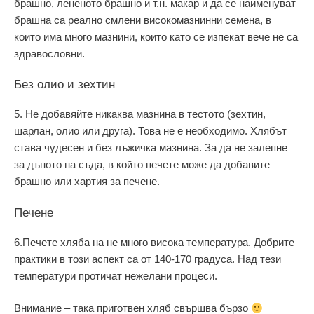
брашно, лененото брашно и т.н. макар и да се наименуват
брашна са реално смлени високомазнинни семена, в
които има много мазнини, които като се изпекат вече не са
здравословни.
Без олио и зехтин
5. Не добавяйте никаква мазнина в тестото (зехтин,
шарлан, олио или друга). Това не е необходимо. Хлябът
става чудесен и без лъжичка мазнина. За да не залепне
за дъното на съда, в който печете може да добавите
брашно или хартия за печене.
Печене
6.Печете хляба на не много висока температура. Добрите
практики в този аспект са от 140-170 градуса. Над тези
температури протичат нежелани процеси.
Внимание – така приготвен хляб свършва бързо