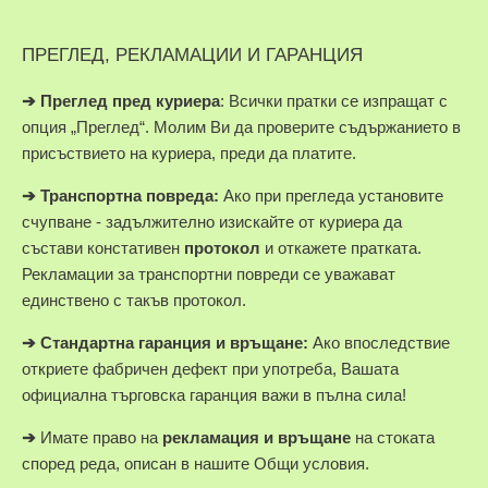
ПРЕГЛЕД, РЕКЛАМАЦИИ И ГАРАНЦИЯ
➔
Преглед пред куриера
: Всички пратки се изпращат с
опция „Преглед“. Молим Ви да проверите съдържанието в
присъствието на куриера, преди да платите.
➔
Транспортна повреда:
Ако при прегледа установите
счупване - задължително изискайте от куриера да
състави констативен
протокол
и откажете пратката.
Рекламации за транспортни повреди се уважават
единствено с такъв протокол.
➔
Стандартна гаранция и връщане:
Ако впоследствие
откриете фабричен дефект при употреба, Вашата
официална търговска гаранция важи в пълна сила!
➔
Имате право на
рекламация и връщане
на стоката
според реда, описан в нашите Общи условия.