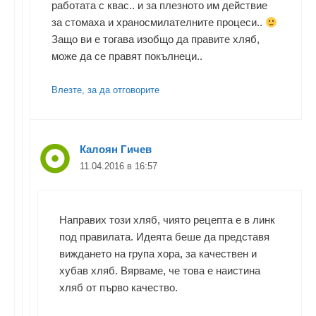
работата с квас.. и за плезното им действие
за стомаха и храносмилателните процеси..
Защо ви е тогава изобщо да правите хляб,
може да се правят покълнеци..
Влезте, за да отговорите
Калоян Гичев
11.04.2016 в 16:57
Направих този хляб, чиято рецепта е в линк
под правилата. Идеята беше да представя
виждането на група хора, за качествен и
хубав хляб. Вярваме, че това е наистина
хляб от първо качество.