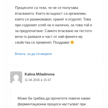
Процесите са тези, че не се получава
втасването. Което всъщност са организми,
които се размножават, хранят и отделят. Това
при соденият хляб не е налично, за това той е
за предпочитане. Самото втасване на тестото
вече го разваля и част от най-фините му
свойства се променят. Поздрави
Влезте, за да отговорите
Kalina Miladinova
11.04.2016 в 15:47
Може би трябва да прочетете повече какви
ферментационни процеси настъпват при