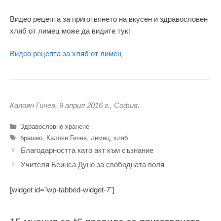
Видео рецепта за приготвянето на вкусен и здравословен
хляб от лимец може да видите тук:
Видео рецепта за хляб от лимец
Калоян Гичев, 9 април 2016 г., София.
Категории
Здравословно хранене
Етикети
брашно
,
Калоян Гичев
,
лимец
,
хляб
Благодарността като акт към съзнание
Учителя Беинса Дуно за свободната воля
[widget id="wp-tabbed-widget-7"]