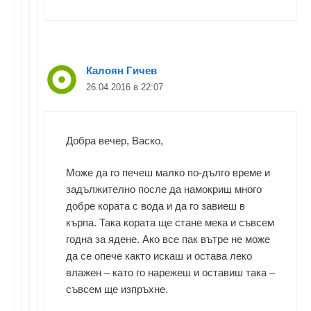
Калоян Гичев
26.04.2016 в 22:07
Добра вечер, Васко,
Може да го печеш малко по-дълго време и
задължително после да намокриш много
добре кората с вода и да го завиеш в
кърпа. Така кората ще стане мека и съвсем
годна за ядене. Ако все пак вътре не може
да се опече както искаш и остава леко
влажен – като го нарежеш и оставиш така –
съвсем ще изпръхне.