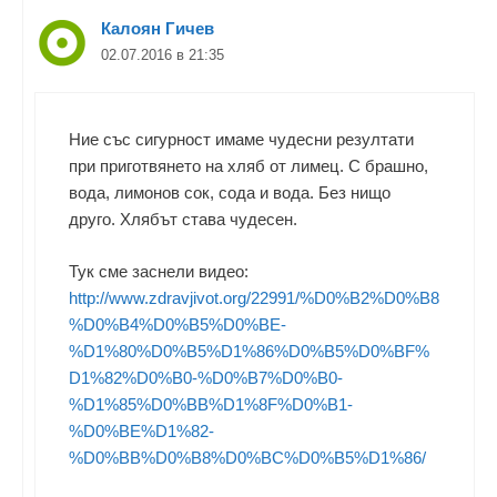
Калоян Гичев
02.07.2016 в 21:35
Ние със сигурност имаме чудесни резултати
при приготвянето на хляб от лимец. С брашно,
вода, лимонов сок, сода и вода. Без нищо
друго. Хлябът става чудесен.
Тук сме заснели видео:
http://www.zdravjivot.org/22991/%D0%B2%D0%B8
%D0%B4%D0%B5%D0%BE-
%D1%80%D0%B5%D1%86%D0%B5%D0%BF%
D1%82%D0%B0-%D0%B7%D0%B0-
%D1%85%D0%BB%D1%8F%D0%B1-
%D0%BE%D1%82-
%D0%BB%D0%B8%D0%BC%D0%B5%D1%86/