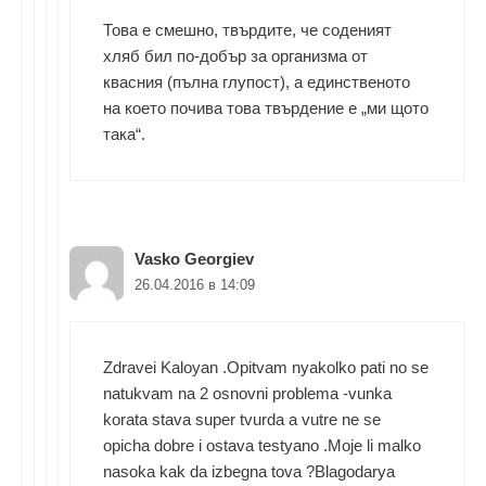
Това е смешно, твърдите, че соденият
хляб бил по-добър за организма от
квасния (пълна глупост), а единственото
на което почива това твърдение е „ми щото
така“.
Vasko Georgiev
26.04.2016 в 14:09
Zdravei Kaloyan .Opitvam nyakolko pati no se
natukvam na 2 osnovni problema -vunka
korata stava super tvurda a vutre ne se
opicha dobre i ostava testyano .Moje li malko
nasoka kak da izbegna tova ?Blagodarya