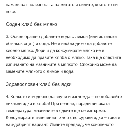
намаляват полезността на житото и силите, които то ни
носи.
Соден хляб без мляко
3. Освен брашно добавете вода с лимон (или истински
ябълков оцет) и сода. Не е необходимо да добавяте
кисело мляко. Дори и да консумирате мляко не е
необходимо да правите хляба с мляко. Така ще спестите
изпичането на мазнините в млякото. Спокойно може да
замените млякото с лимон и вода.
Здравословен хляб без ядки
4. Колкото и модерно да звучи и изглежда – не добавяйте
никакви ядки в хляба! При печене, поради високата
температура, мазнините в ядките ще се изпържат.
Консумирайте изпеченият хляб със сурови ядки – това е
най-добрият вариант. Имайте предвид, че конопеното