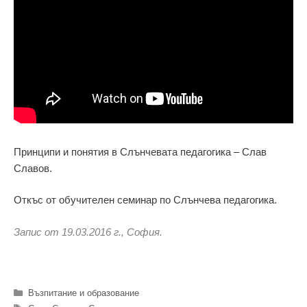
Принципи и понятия в Слънчевата педагогика – Слав
Славов.
Откъс от обучителен семинар по Слънчева педагогика.
Запис от 19.03.2016 г., София.
Категории
Възпитание и образование