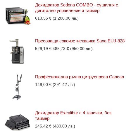
Дехидратор Sedona COMBO - сушилня с
дигитално управление и таймер
613,55
€
(1,200.00 лв.)
Пресоваща сокоизстисквачка Sana EUJ-828
Original
Текущата
529,19
€
485,73
€
(950.00 лв.)
price
цена
was:
е:
529,19 €.
485,73 €.
Професионална ръчна цитруспреса Cancan
149,00
€
(291.42 лв.)
Дехидратор Excalibur с 4 тавички, без
таймер
245,42
€
(480.00 лв.)