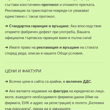
състави констативен
протокол
и откажете пратката.
Рекламации за транспортни повреди се уважават
единствено с такъв протокол.
➔
Стандартна гаранция и връщане:
Ако впоследствие
откриете фабричен дефект при употреба, Вашата
официална търговска гаранция важи в пълна сила!
➔
Имате право на
рекламация и връщане
на стоката
според реда, описан в нашите Общи условия.
ЦЕНИ И ФАКТУРИ
➔
Всички цени в сайта са крайни,
с включен ДДС
.
➔
Ако желаете издаване на
фактура
на юридическо лице,
моля, въведете необходимите фирмени данни (Име на
фирмата, ЕИК и адрес на регистрация) в полето „Бележки
към поръчката“, преди да я завършите.