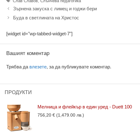
Етикети
Слав Славов
,
Слънчева педагогика
Зърнена закуска с лимец и годжи бери
Буда в светлината на Христос
[widget id="wp-tabbed-widget-7"]
Вашият коментар
Трябва да
влезете
, за да публикувате коментар.
ПРОДУКТИ
Мелница и флейкър в един уред - Duett 100
756,20
€
(1,479.00 лв.)