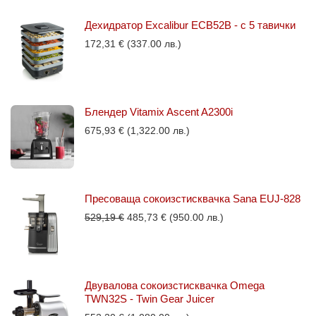
Дехидратор Excalibur ECB52B - с 5 тавички
172,31
€
(337.00 лв.)
Блендер Vitamix Ascent A2300i
675,93
€
(1,322.00 лв.)
Пресоваща сокоизстисквачка Sana EUJ-828
Original
Текущата
529,19
€
485,73
€
(950.00 лв.)
price
цена
was:
е:
529,19 €.
485,73 €.
Двувалова сокоизстисквачка Omega
TWN32S - Twin Gear Juicer