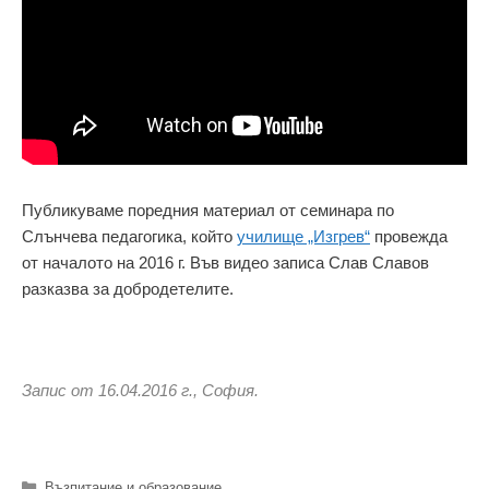
Публикуваме поредния материал от семинара по
Слънчева педагогика, който
училище „Изгрев“
провежда
от началото на 2016 г. Във видео записа Слав Славов
разказва за добродетелите.
Запис от 16.04.2016 г., София.
Категории
Възпитание и образование