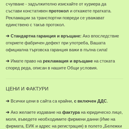
счупване - задължително изискайте от куриера да
състави констативен
протокол
и откажете пратката.
Рекламации за транспортни повреди се уважават
единствено с такъв протокол.
➔
Стандартна гаранция и връщане:
Ако впоследствие
откриете фабричен дефект при употреба, Вашата
официална търговска гаранция важи в пълна сила!
➔
Имате право на
рекламация и връщане
на стоката
според реда, описан в нашите Общи условия.
ЦЕНИ И ФАКТУРИ
➔
Всички цени в сайта са крайни,
с включен ДДС
.
➔
Ако желаете издаване на
фактура
на юридическо лице,
моля, въведете необходимите фирмени данни (Име на
фирмата, ЕИК и адрес на регистрация) в полето „Бележки