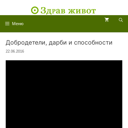
Към
съдържанието
Меню
Добродетели, дарби и способности
22.06.2016