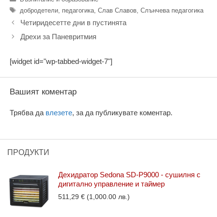
Етикети
добродетели
,
педагогика
,
Слав Славов
,
Слънчева педагогика
Четиридесетте дни в пустинята
Дрехи за Паневритмия
[widget id="wp-tabbed-widget-7"]
Вашият коментар
Трябва да
влезете
, за да публикувате коментар.
ПРОДУКТИ
Дехидратор Sedona SD-P9000 - сушилня с
дигитално управление и таймер
511,29
€
(1,000.00 лв.)