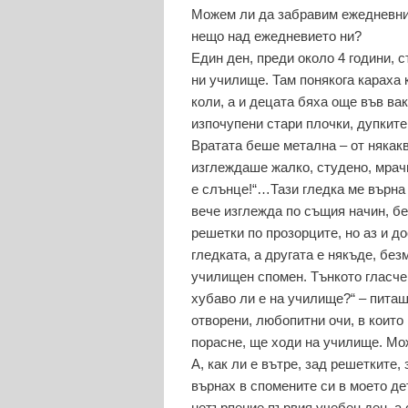
Можем ли да забравим ежедневнит
нещо над ежедневието ни?
Един ден, преди около 4 години, 
ни училище. Там понякога караха
коли, а и децата бяха още във ва
изпочупени стари плочки, дупките
Вратата беше метална – от някак
изглеждаше жалко, студено, мрач
е слънце!“…Тази гледка ме върна в
вече изглежда по същия начин, б
решетки по прозорците, но аз и до
гледката, а другата е някъде, бе
училищен спомен. Тънкото гласче
хубаво ли е на училище?“ – питаш
отворени, любопитни очи, в които
порасне, ще ходи на училище. Може
А, как ли е вътре, зад решетките
върнах в спомените си в моето де
нетърпение първия учебен ден, а 