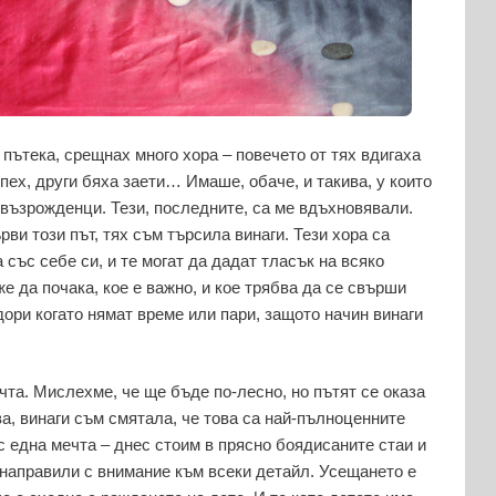
 пътека, срещнах много хора – повечето от тях вдигаха
пех, други бяха заети… Имаше, обаче, и такива, у които
възрожденци. Тези, последните, са ме вдъхновявали.
рви този път, тях съм търсила винаги. Тези хора са
а със себе си, и те могат да дадат тласък на всяко
е да почака, кое е важно, и кое трябва да се свърши
 дори когато нямат време или пари, защото начин винаги
та. Мислехме, че ще бъде по-лесно, но пътят се оказа
ва, винаги съм смятала, че това са най-пълноценните
с една мечта – днес стоим в прясно боядисаните стаи и
направили с внимание към всеки детайл. Усещането е