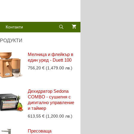
Контакти
РОДУКТИ
Мелница и флейкър в
един уред - Duett 100
756,20
€
(1,479.00 лв.)
Дехидратор Sedona
COMBO - сушилня с
дигитално управление
и таймер
613,55
€
(1,200.00 лв.)
Пресоваща