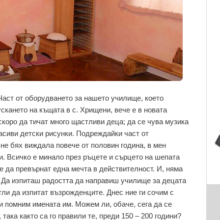
Част от оборудването за нашето училище, което
скането на къщата в с. Хрищени, вече е в новата
скоро да тичат много щастливи деца; да се чува музика
расиви детски рисунки. Подреждайки част от
 не бях виждала повече от половин година, в мен
и. Всичко е минало през ръцете и сърцето на шепата
ие да превърнат една мечта в действителност. И, няма
. Да изпиташ радостта да направиш училище за децата
гли да изпитат възрожденците. Днес ние ги сочим с
 и помним имената им. Можем ли, обаче, сега да се
ака както са го правили те, преди 150 – 200 години?