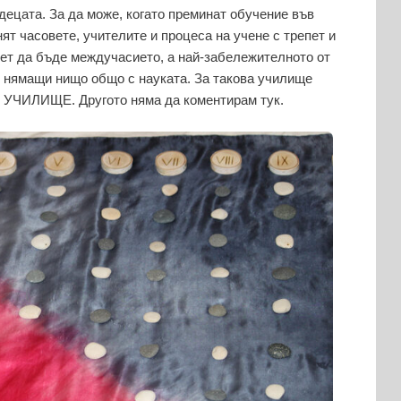
 децата. За да може, когато преминат обучение във
т часовете, учителите и процеса на учене с трепет и
ет да бъде междучасието, а най-забележителното от
 нямащи нищо общо с науката. За такова училище
м УЧИЛИЩЕ. Другото няма да коментирам тук.