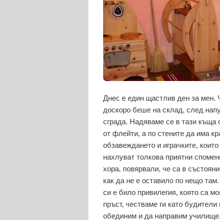
Днес е един щастлив ден за мен. 
доскоро беше на склад, след напу
сграда. Надяваме се в тази къща 
от флейти, а по стените да има к
обзавеждането и играчките, които
нахлуват толкова приятни спомен
хора, повярвали, че са в състоян
как да не е оставило по нещо там
си е било привилегия, която са мо
пръст, честваме ги като будители
обединим и да направим училище, т