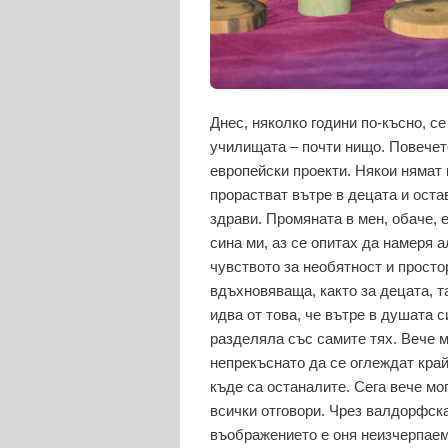
Днес, няколко години по-късно, с
училищата – почти нищо. Повечето
европейски проекти. Някои нямат и
прорастват вътре в децата и остав
здрави. Промяната в мен, обаче, е
сина ми, аз се опитах да намеря 
чувството за необятност и простор
вдъхновяваща, както за децата, т
идва от това, че вътре в душата с
разделяла със самите тях. Вече м
непрекъснато да се оглеждат край
къде са останалите. Сега вече мог
всички отговори. Чрез валдорфска
въображението е оня неизчерпаем 