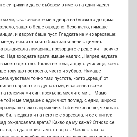
е си грижи и да се съберем в името на един идеал –
стояхме, със синовете ми в двора на близкото до дома
 колело, защото беше оградено, безопасно, нямаше
канция, и дворът беше пуст. Гледката не ми харесваше:
 между някои от които бяха запълнени с цимент.
ва ръждясала ламарина, прозорците с решетки – всичко
но. Над входната врата имаше надпис „Напред науката
 моето детство. Тогава не това, а друго училище, което
еше току що построено, чисто и хубаво. Нямаше
сега чувствам точно тази пустота, която „крещи” от
змълвно свряла се в душата ми, и засенчва всеки
 на големия ми син, прекъсна мислите ми…„ Мамо,
е той и ме гледаше с един чист поглед, с едни, широко
 прозираше леко напрежение. Той вече знаеше, че когато
 би, гледката и на него не е харесала, и се е питал: –
, зад ръждясалата врата? Какво да му кажа? Отново се
тство, за да открия там отговора…Чаках с такова
след него с двойно по-голямо нетърпение звънеца за