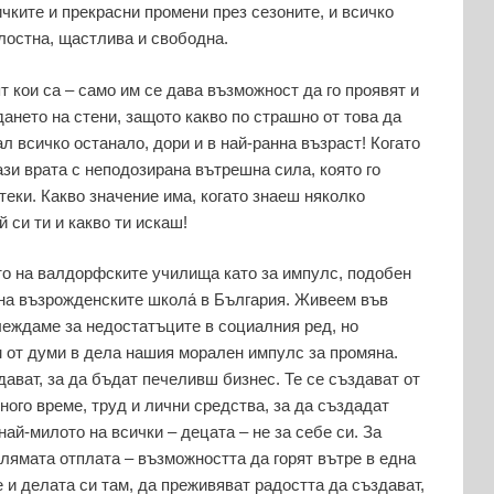
ичките и прекрасни промени през сезоните, и всичко
лостна, щастлива и свободна.
т кои са – само им се дава възможност да го проявят и
дането на стени, защото какво по страшно от това да
ал всичко останало, дори и в най-ранна възраст! Когато
ази врата с неподозирана вътрешна сила, която го
теки. Какво значение има, когато знаеш няколко
й си ти и какво ти искаш!
то на валдорфските училища като за импулс, подобен
 на възрожденските школа́ в България. Живеем във
леждаме за недостатъците в социалния ред, но
 от думи в дела нашия морален импулс за промяна.
ават, за да бъдат печеливш бизнес. Те се създават от
ного време, труд и лични средства, за да създадат
ай-милото на всички – децата – не за себе си. За
олямата отплата – възможността да горят вътре в една
е и делата си там, да преживяват радостта да създават,