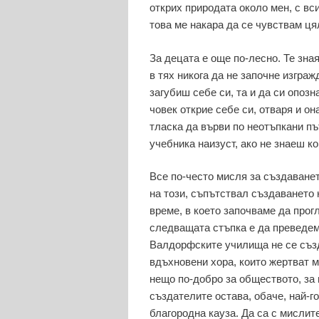
открих природата около мен, с вс
това ме накара да се чувствам ця
За децата е още по-лесно. Те зная
в тях никога да не започне изграж
загубиш себе си, та и да си опозн
човек открие себе си, отваря и он
тласка да върви по неотъпкани пъ
учебника наизуст, ако не знаеш ко
Все по-често мисля за създаване
на този, съпътствал създаването
време, в което започваме да прог
следващата стъпка е да преведем
Валдорфските училища не се създ
вдъхновени хора, които жертват м
нещо по-добро за обществото, за н
създателите остава, обаче, най-г
благородна кауза. Да са с мислит