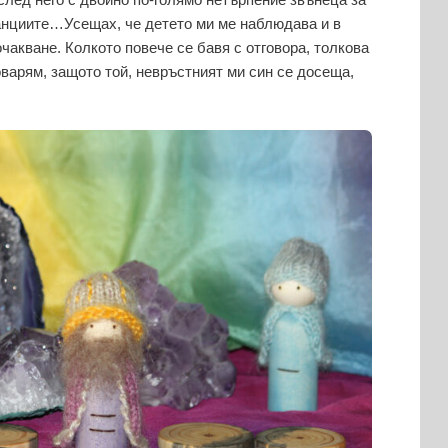
канциите…Усещах, че детето ми ме наблюдава и в
чакване. Колкото повече се бавя с отговора, толкова
варям, защото той, невръстният ми син се досеща,