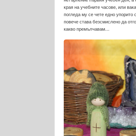
края на учебните часове, или ва
погледа му се чете едно упорито о
повече става безсмислено да отго
какво премълчавам…