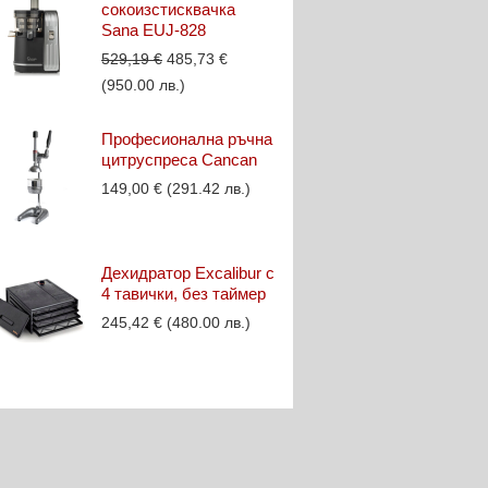
сокоизстисквачка
Sana EUJ-828
Original
Текущата
529,19
€
485,73
€
price
цена
(950.00 лв.)
was:
е:
529,19 €.
485,73 €.
Професионална ръчна
цитруспреса Cancan
149,00
€
(291.42 лв.)
Дехидратор Excalibur с
4 тавички, без таймер
245,42
€
(480.00 лв.)