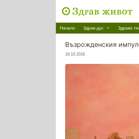
Към
съдържанието
Начало
Здрав дух
Здраво тя
Възрожденския импулс
19.10.2016