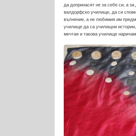
да допринасят не за себе си, а за
валдорфско училище, да си спомня
вълнение, а не любимия им предм
училище да са училищни истории,
мечтая и такова училище нарича