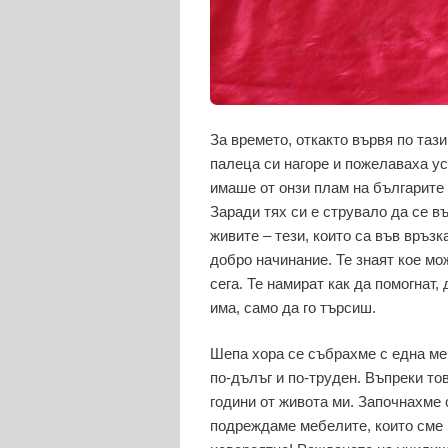
За времето, откакто вървя по тази
палеца си нагоре и пожелаваха ус
имаше от онзи плам на българите 
Заради тях си е струвало да се въ
живите – тези, които са във връзк
добро начинание. Те знаят кое мож
сега. Те намират как да помогнат,
има, само да го търсиш.
Шепа хора се събрахме с една меч
по-дълъг и по-труден. Въпреки то
години от живота ми. Започнахме 
подреждаме мебелите, които сме 