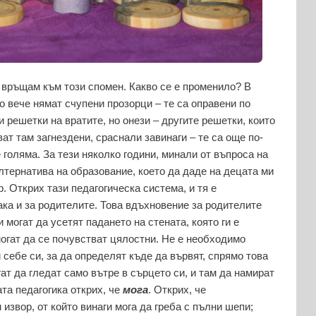
е връщам към този спомен. Какво се е променило? В
 вече нямат счупени прозорци – те са оправени по
 решетки на вратите, но онези – другите решетки, които
ат там загнездени, сраснали завинаги – те са още по-
 голяма. За тези няколко години, минали от въпроса на
алтернатива на образование, което да даде на децата ми
. Открих тази педагогическа система, и тя е
ака и за родителите. Това вдъхновение за родителите
и могат да усетят падането на стената, която ги е
огат да се почувстват цялостни. Не е необходимо
 себе си, за да определят къде да вървят, спрямо това
ат да гледат само вътре в сърцето си, и там да намират
та педагогика открих, че
мога
. Открих, че
извор, от който винаги мога да греба с пълни шепи;