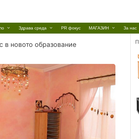
ло
Здрава среда
PR фокус
МАГАЗИН
За нас
П
 в новото образование