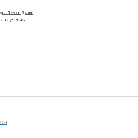
уно (Петър Дънов)
а на ученика
100