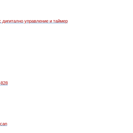
 дигитално управление и таймер
-828
can