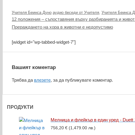
Категории
Етикети
Учителя Беинса Дуно
аудио беседи от Учителя
,
Учителя Беинса Д
12 положения – съпоставяния върху разбиранията и живот
Прераждането на хора в животни е недопустимо
[widget id="wp-tabbed-widget-7"]
Вашият коментар
Трябва да
влезете
, за да публикувате коментар.
ПРОДУКТИ
Мелница и флейкър в един уред - Duett 
756,20
€
(1,479.00 лв.)