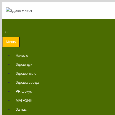
Към
съдържанието
0
Меню
Начало
Здрав дух
Здраво тяло
Здрава среда
PR фокус
МАГАЗИН
За нас