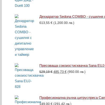
Дехидратор Sedona COMBO - сушилня с
613,55
€
(1,200.00 лв.)
Пресоваща сокоизстисквачка Sana EUJ
Original
Текущата
529,19
€
485,73
€
(950.00 лв.)
price
цена
was:
е:
529,19 €.
485,73 €.
Професионална ръчна цитруспреса Can
149,00
€
(291.42 лв.)