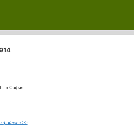
1914
 г. в София.
о файлове >>