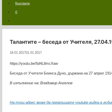
Контакти
0
Талантите – беседа от Учителя, 27.04.
18.01.2017
01.01.2017
https://youtu.be/5d4LtlmcXaw
Беседа от Учителя Беинса Дуно, държана на 27 април 1914
В изпълнение на: Владимир Ангелов
На този адрес може да превръщате youtube видеа в ауди