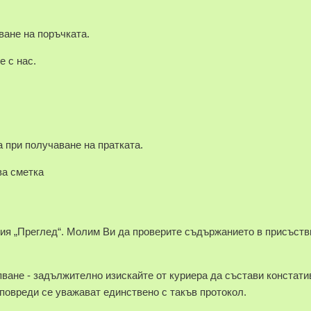
ване на поръчката.
е с нас.
 при получаване на пратката.
а сметка
ция „Преглед“. Молим Ви да проверите съдържанието в присъств
ване - задължително изискайте от куриера да състави констати
 повреди се уважават единствено с такъв протокол.