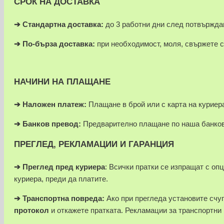
СРОК НА ДОСТАВКА
➔ Стандартна доставка:
до 3 работни дни след потвържда
➔
По-бърза доставка:
при необходимост, моля, свържете с
НАЧИНИ НА ПЛАЩАНЕ
➔
Наложен платеж:
Плащане в брой или с карта на куриера
➔
Банков превод:
Предварително плащане по наша банков
ПРЕГЛЕД, РЕКЛАМАЦИИ И ГАРАНЦИЯ
➔
Преглед пред куриера
: Всички пратки се изпращат с оп
куриера, преди да платите.
➔
Транспортна повреда:
Ако при прегледа установите счуп
протокол
и откажете пратката. Рекламации за транспортни