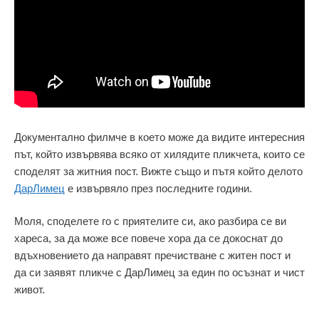
Документално филмче в което може да видите интересния
път, който извървява всяко от хилядите пликчета, които се
споделят за житния пост. Вижте също и пътя който делото
ДарЛимец
е извървяло през последните години.
Моля, споделете го с приятелите си, ако разбира се ви
хареса, за да може все повече хора да се докоснат до
вдъхновението да направят пречистване с житен пост и
да си заявят пликче с ДарЛимец за един по осъзнат и чист
живот.