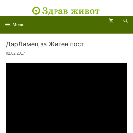
Към
съдържанието
Меню
ДарЛимец за Житен пост
02.02.2017