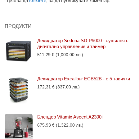
Трябва да
влезете
, за да публикувате коментар.
ПРОДУКТИ
Дехидратор Sedona SD-P9000 - сушилня с
дигитално управление и таймер
511,29
€
(1,000.00 лв.)
Дехидратор Excalibur ECB52B - с 5 тавички
172,31
€
(337.00 лв.)
Блендер Vitamix Ascent A2300i
675,93
€
(1,322.00 лв.)