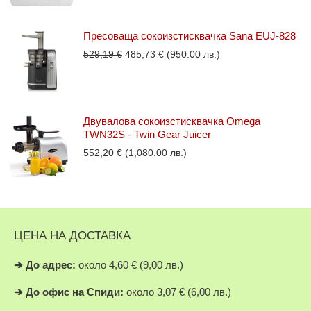
Пресоваща сокоизстисквачка Sana EUJ-828
Original
Текущата
529,19
€
485,73
€
(950.00 лв.)
price
цена
was:
е:
529,19 €.
485,73 €.
Двувалова сокоизстисквачка Omega
TWN32S - Twin Gear Juicer
552,20
€
(1,080.00 лв.)
ЦЕНА НА ДОСТАВКА
➔
До адрес:
около 4,60 € (9,00 лв.)
➔
До офис на Спиди:
около 3,07 € (6,00 лв.)