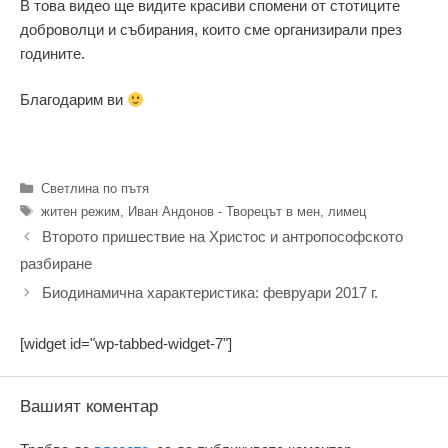
В това видео ще видите красиви спомени от стотиците
доброволци и събирания, които сме организирали през
годините.
Благодарим ви
Категории
Светлина по пътя
Етикети
житен режим
,
Иван Андонов - Творецът в мен
,
лимец
Второто пришествие на Христос и антропософското
разбиране
Биодинамична характеристика: февруари 2017 г.
[widget id="wp-tabbed-widget-7"]
Вашият коментар