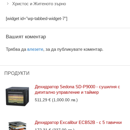
Христос и Житеното зърно
[widget id="wp-tabbed-widget-7"]
Вашият коментар
Трябва да
влезете
, за да публикувате коментар.
ПРОДУКТИ
Дехидратор Sedona SD-P9000 - сушилня с
дигитално управление и таймер
511,29
€
(1,000.00 лв.)
Дехидратор Excalibur ECB52B - с 5 тавички
172,31
€
(337.00 лв.)