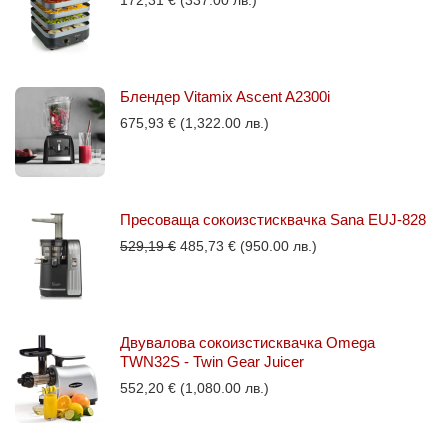
Блендер Vitamix Ascent A2300i
675,93
€
(1,322.00 лв.)
Пресоваща сокоизстисквачка Sana EUJ-828
Original
Текущата
529,19
€
485,73
€
(950.00 лв.)
price
цена
was:
е:
529,19 €.
485,73 €.
Двувалова сокоизстисквачка Omega
TWN32S - Twin Gear Juicer
552,20
€
(1,080.00 лв.)