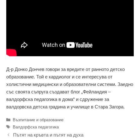
Д-р Донко Дончев говори за вредите от ранното детско
образование. Той е кардиолог и се интересува от
холистични медицински и образователни системи. Заедно
със своята съпруга създават блог „Фейландия –
валдорфска педагогика в дома“ и сдружение за
валдорвска детска градина и училище в Стара Загора.
Категории
Възпитание и образование
Етикети
Валдорфска педагогика
Пътят на кръвта и пътят на духа