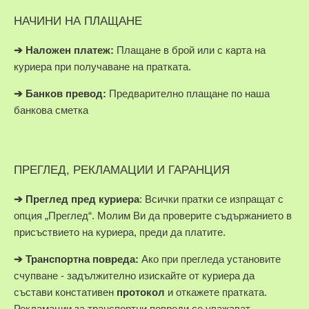
НАЧИНИ НА ПЛАЩАНЕ
➔
Наложен платеж:
Плащане в брой или с карта на
куриера при получаване на пратката.
➔
Банков превод:
Предварително плащане по наша
банкова сметка
ПРЕГЛЕД, РЕКЛАМАЦИИ И ГАРАНЦИЯ
➔
Преглед пред куриера
: Всички пратки се изпращат с
опция „Преглед“. Молим Ви да проверите съдържанието в
присъствието на куриера, преди да платите.
➔
Транспортна повреда:
Ако при прегледа установите
счупване - задължително изискайте от куриера да
състави констативен
протокол
и откажете пратката.
Рекламации за транспортни повреди се уважават