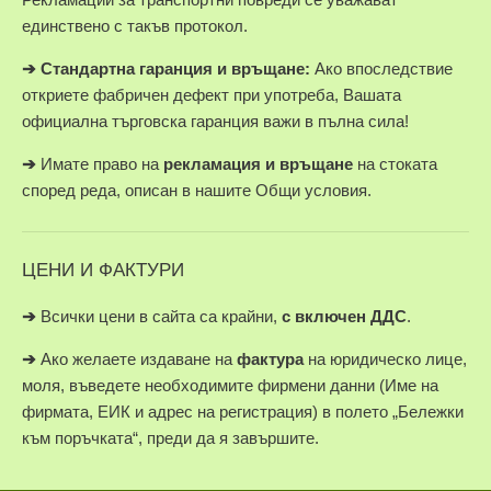
единствено с такъв протокол.
➔
Стандартна гаранция и връщане:
Ако впоследствие
откриете фабричен дефект при употреба, Вашата
официална търговска гаранция важи в пълна сила!
➔
Имате право на
рекламация и връщане
на стоката
според реда, описан в нашите Общи условия.
ЦЕНИ И ФАКТУРИ
➔
Всички цени в сайта са крайни,
с включен ДДС
.
➔
Ако желаете издаване на
фактура
на юридическо лице,
моля, въведете необходимите фирмени данни (Име на
фирмата, ЕИК и адрес на регистрация) в полето „Бележки
към поръчката“, преди да я завършите.