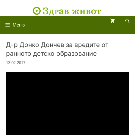
Към
съдържанието
Меню
Д-р Донко Дончев за вредите от
ранното детско образование
13.02.2017