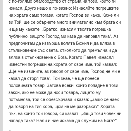
с по-голямо благородство от страна на този, който ги
изнася. Друго нещо е по-важно: Изнасяйте погрешките
на хората само тогава, когато Господ ви каже. Каже ли
ви Той, ще се обърнете много внимателно към брата си
и ще му кажете: „Братко, изнасям твоята погрешка
публично, защото Господ ми каза да направя така“. Аз
предпочитам да извърша волята Божия и да вляза в
стълкновение със света, отколкото да премълча и да
вляза в стълкновение с Бога. Когато Павел изнасял
известни погрешки на хората от свое име, той казвал:
„Ще ме извините, аз говоря от свое име, Господ не ми е
казал да сторя това“. Той знае, че ще понесе
половината товар. Затова всеки, който попадне в този
закон, ако не може да носи товара, лицето му
потъмнява, той се обезсърчава и казва: „Защо се наех
да говоря на тия хора, щом не ме разбраха?“ Хората
пък, на които той говори, си казват: „Защо този човек ни
напада така? Нали и ние искаме да служим на Бога?“