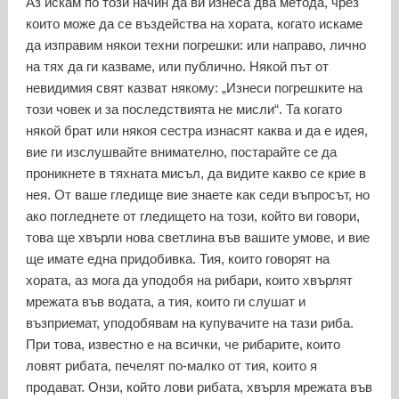
Аз искам по този начин да ви изнеса два метода, чрез
които може да се въздейства на хората, когато искаме
да изправим някои техни погрешки: или направо, лично
на тях да ги казваме, или публично. Някой път от
невидимия свят казват някому: „Изнеси погрешките на
този човек и за последствията не мисли“. Та когато
някой брат или някоя сестра изнасят каква и да е идея,
вие ги изслушвайте внимателно, постарайте се да
проникнете в тяхната мисъл, да видите какво се крие в
нея. От ваше гледище вие знаете как седи въпросът, но
ако погледнете от гледището на този, който ви говори,
това ще хвърли нова светлина във вашите умове, и вие
ще имате една придобивка. Тия, които говорят на
хората, аз мога да уподобя на рибари, които хвърлят
мрежата във водата, а тия, които ги слушат и
възприемат, уподобявам на купувачите на тази риба.
При това, известно е на всички, че рибарите, които
ловят рибата, печелят по-малко от тия, които я
продават. Онзи, който лови рибата, хвърля мрежата във