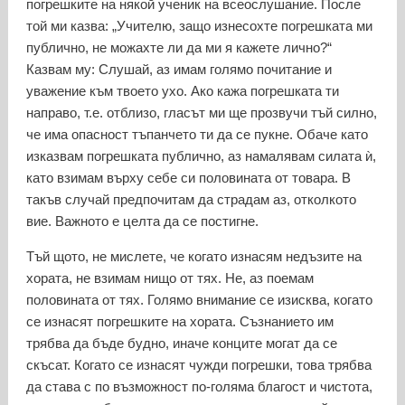
погрешките на някой ученик на всеослушание. После
той ми казва: „Учителю, защо изнесохте погрешката ми
публично, не можахте ли да ми я кажете лично?“
Казвам му: Слушай, аз имам голямо почитание и
уважение към твоето ухо. Ако кажа погрешката ти
направо, т.е. отблизо, гласът ми ще прозвучи тъй силно,
че има опасност тъпанчето ти да се пукне. Обаче като
изказвам погрешката публично, аз намалявам силата ѝ,
като взимам върху себе си половината от товара. В
такъв случай предпочитам да страдам аз, отколкото
вие. Важното е целта да се постигне.
Тъй щото, не мислете, че когато изнасям недъзите на
хората, не взимам нищо от тях. Не, аз поемам
половината от тях. Голямо внимание се изисква, когато
се изнасят погрешките на хората. Съзнанието им
трябва да бъде будно, иначе конците могат да се
скъсат. Когато се изнасят чужди погрешки, това трябва
да става с по възможност по-голяма благост и чистота,