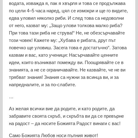
водата, изважда я, пак я хвърля и това се продължава
по цели 4–5 часа наред, цял се измокри и ще го видите,
едва уловил няколко риби. И след това са недоволни
от него, казват му: „Защо улови толкова малко риба?
При това тази риба не струва!“ Не, не обезсърчавайте
този човек! Кажете му: „Хубава е рибата, друг път
повечко ще уловиш. Засега това е достатъчно“. Затова
казвам и вас, като ученици: Насърчавайте ценните
идеи, които възникват помежду ви. Поощрявайте се в
знанията, а не се ограничавайте. Не казвайте, че не ви
трябват знания! Знания са нужни за всинца ви, и за
напредналите, и за по-слабите.
…
Аз желая всички вие да родите, и като родите, да
забравите своята скръб, и скръбта ви да се превърне
на радост – да носите Божията Радост винаги с вас!
Само Божията Любов носи пълния живот!