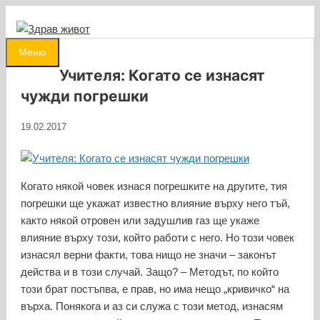
Към
съдържанието
0
Меню
Учителя: Когато се изнасят
чужди погрешки
19.02.2017
Когато някой човек изнася погрешките на другите, тия
погрешки ще укажат известно влияние върху него тъй,
както някой отровен или задушлив газ ще укаже
влияние върху този, който работи с него. Но този човек
изнасял верни факти, това нищо не значи – законът
действа и в този случай. Защо? – Методът, по който
този брат постъпва, е прав, но има нещо „кривичко“ на
върха. Понякога и аз си служа с този метод, изнасям