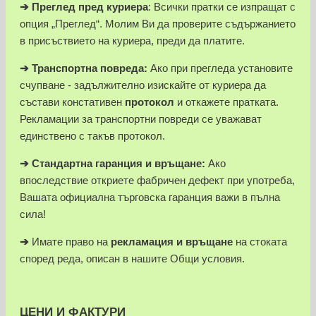
➔
Преглед пред куриера
: Всички пратки се изпращат с
опция „Преглед“. Молим Ви да проверите съдържанието
в присъствието на куриера, преди да платите.
➔
Транспортна повреда:
Ако при прегледа установите
счупване - задължително изискайте от куриера да
състави констативен
протокол
и откажете пратката.
Рекламации за транспортни повреди се уважават
единствено с такъв протокол.
➔
Стандартна гаранция и връщане:
Ако
впоследствие откриете фабричен дефект при употреба,
Вашата официална търговска гаранция важи в пълна
сила!
➔
Имате право на
рекламация и връщане
на стоката
според реда, описан в нашите Общи условия.
ЦЕНИ И ФАКТУРИ