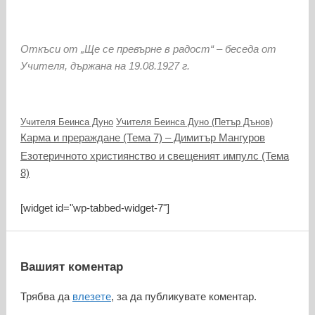
Откъси от „Ще се превърне в радост“ – беседа от
Учителя, държана на 19.08.1927 г.
Категории
Етикети
Учителя Беинса Дуно
Учителя Беинса Дуно (Петър Дънов)
Карма и прераждане (Тема 7) – Димитър Мангуров
Езотеричното християнство и свещеният импулс (Тема
8)
[widget id="wp-tabbed-widget-7"]
Вашият коментар
Трябва да
влезете
, за да публикувате коментар.