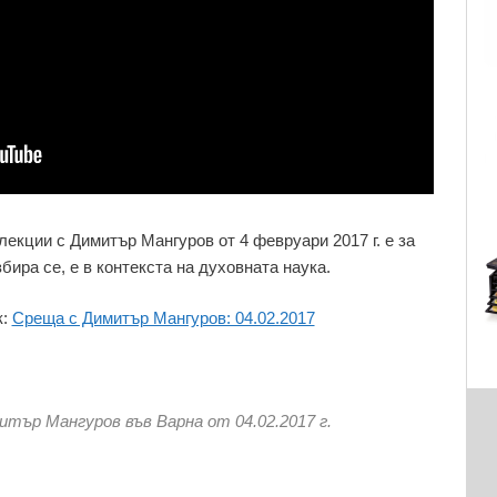
екции с Димитър Мангуров от 4 февруари 2017 г. е за
бира се, е в контекста на духовната наука.
к:
Среща с Димитър Мангуров: 04.02.2017
тър Мангуров във Варна от 04.02.2017 г.