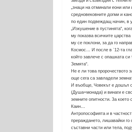
звезди и съзвездия с техните
„знаци на отминали еони или
средновековните догми и кано
по един подвеждащ начин, в 
„Изкушение в пустинята“, ког
му показва всичките царства 
му се поклони, за да го напр
Космос… И после в `12-та гла
който завлече с опашката си 
Земята“.
Не е ли това пророчеството з
още сега са завладели земна
И въобще, Човекът е дошъл 
(Душа=монада) и винаги е сво
земните опитности. За което
Каин…
Антропософията и в частност
прераждането, лишавайки го 
съставни части или тела, по