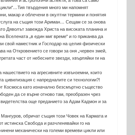
 влияния и астрологичи аспекти, а това са само
 цикли“…Тия твърдения много ми напомнят
ни, макар и облечени в окултни термини и понятия
услуга на същия този Ариман… Сещам се за онова
ато Дяволът завежда Христа на високата планина и
на Вселената „в един миг време“ и го приканва да
ави свой наместник и Господар на целия физически
ва на Откровението се говори за оня „червен змей,
третата част от небесните звезди, хвърляйки ги на
а нашествието на агресивните извънземни, които
та цивилизация с напредналите си технологии?!
от Космоса като изначално безсмъртно същество
боден да се върне отново там, преобразен чрез
 свидетелства още преданието за Адам Кадмон и за
 Мангуров, обричат същия този Човек на Кармата и
от истинска Свобода и разчленявайки го на
дчинени механически на големи времеви цикли или