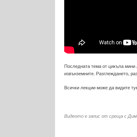
Последната тема от цикъла мини л
извънземните. Разглеждането, раз
Всички лекции може да видите ту
Видеото е запис от среща с Дими