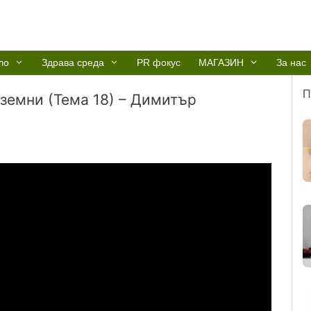
ло
Здрава среда
PR фокус
МАГАЗИН
За нас
П
земни (Тема 18) – Димитър