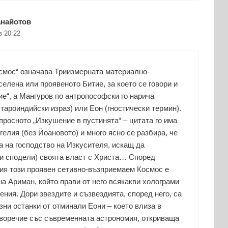
анайотов
в 20:22
смос“ означава Триизмерната материално-
елена или проявеното Битие, за което се говори и
тие“, а Мангуров по антропософски го нарича
тароиндийски израз) или Еон (гностически термин).
просното „Изкушение в пустинята“ – цитата го има
гелия (без Йоановото) и много ясно се разбира, че
а на господство на Изкусителя, искащ да
и сподели) своята власт с Христа… Според
я този проявен сетивно-възприемаем Космос е
на Ариман, който прави от него всякакви холограми
ения. Дори звездите и съзвездията, според него, са
зни останки от отминали Еони – което влиза в
воречие със съвременната астрономия, откриваща