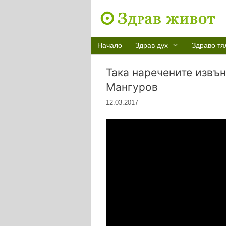
Към
съдържанието
Начало
Здрав дух
Здраво тя
Така наречените извън
Мангуров
12.03.2017