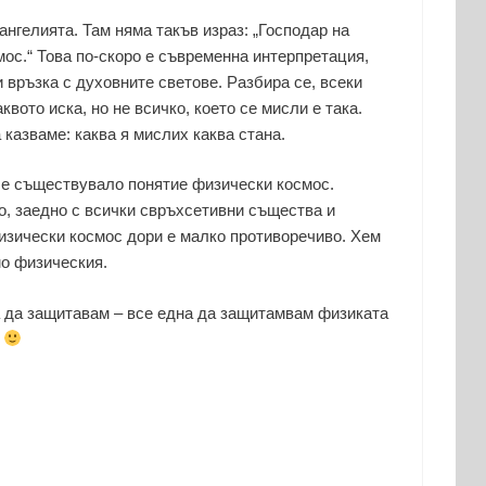
ангелията. Там няма такъв израз: „Господар на
ос.“ Това по-скоро е съвременна интерпретация,
 връзка с духовните светове. Разбира се, всеки
квото иска, но не всичко, което се мисли е така.
 казваме: каква я мислих каква стана.
 е съществувало понятие физически космос.
о, заедно с всички свръхсетивни същества и
изически космос дори е малко противоречиво. Хем
мо физическия.
 да защитавам – все една да защитамвам физиката
а