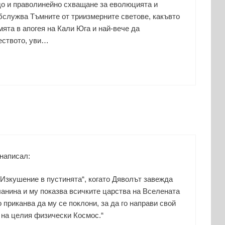
ъдо и праволинейно схващане за еволюцията и
обслужва Тъмните от триизмерните светове, какъвто
мята в апогея на Кали Юга и най-вече да
еството, уви…
 написал:
„Изкушение в пустинята“, когато Дяволът завежда
ланина и му показва всичките царства на Вселената
о приканва да му се поклони, за да го направи свой
 на целия физически Космос.“