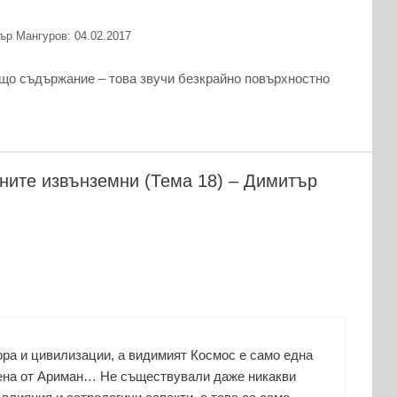
р Мангуров: 04.02.2017
ъщо съдържание – това звучи безкрайно повърхностно
ените извънземни (Тема 18) – Димитър
ора и цивилизации, а видимият Космос е само една
ена от Ариман… Не съществували даже никакви