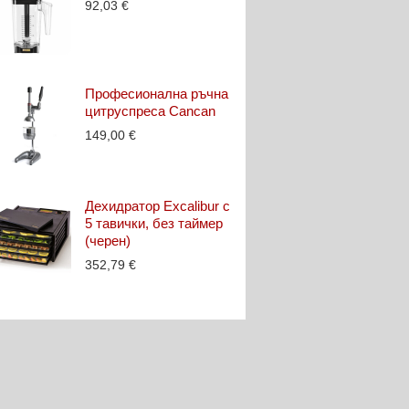
92,03
€
Професионална ръчна
цитруспреса Cancan
149,00
€
Дехидратор Excalibur с
5 тавички, без таймер
(черен)
352,79
€