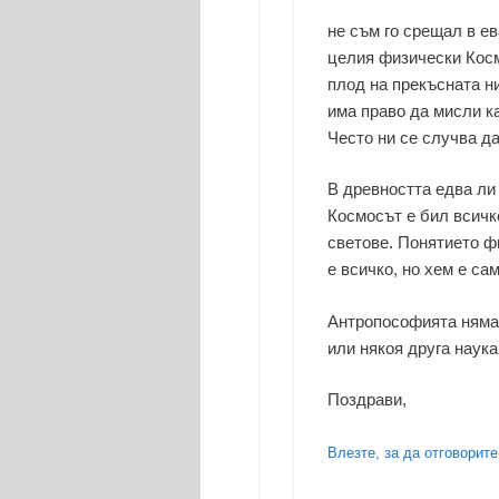
не съм го срещал в ев
целия физически Косм
плод на прекъсната ни
има право да мисли ка
Често ни се случва да
В древността едва ли
Космосът е бил всичк
светове. Понятието ф
е всичко, но хем е са
Антропософията няма
или някоя друга наук
Поздрави,
Влезте, за да отговорите