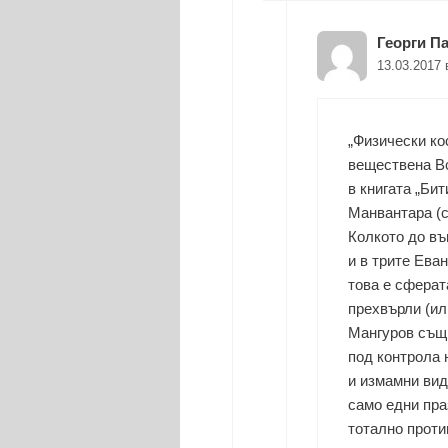
Георги П
13.03.2017 
„Физически ко
веществена Вс
в книгата „Би
Манвантара (с
Колкото до въ
и в трите Еван
това е сферат
прехвърли (ил
Мангуров същи
под контрола 
и измамни вид
само едни пра
тотално проти