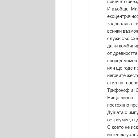
повечето звез
И въобще, Ман
ексцентричнос
задоволява св
всички възмож
служи със схе
да ги комбини
от древността
според момент
или що годе п
неговите жест
стил на говор
Трифоноф и Ю
Нищо лично – 
постоянно прел
Душата с импу
остроумие, гъ
С което не ис
интелектуални