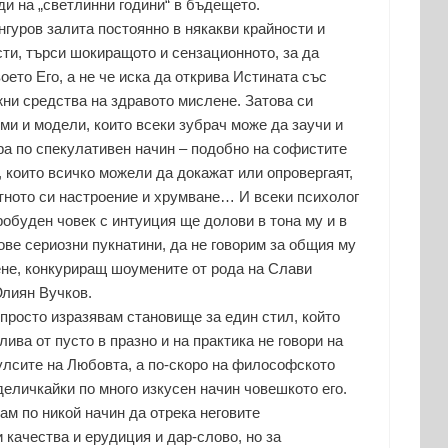
ди на „светлинни години“ в бъдещето.
гуров залита постоянно в някакви крайности и
ти, търси шокиращото и сензационното, за да
оето Его, а не че иска да открива Истината със
ни средства на здравото мислене. Затова си
ми и модели, които всеки зубрач може да заучи и
ра по спекулативен начин – подобно на софистите
, които всичко можели да докажат или опровергаят,
ното си настроение и хрумване… И всеки психолог
робуден човек с интуиция ще долови в тона му и в
ове сериозни пукнатини, да не говорим за общия му
ене, конкуриращ шоумените от рода на Слави
лиян Вучков.
просто изразявам становище за един стил, който
ива от пусто в празно и на практика не говори на
лсите на Любовта, а по-скоро на философското
деличкайки по много изкусен начин човешкото его.
кам по никой начин да отрека неговите
 качества и ерудиция и дар-слово, но за