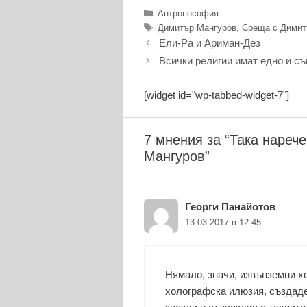
Категории
Антропософия
Етикети
Димитър Мангуров
,
Среща с Димитъ
Ели-Pa и Ариман-Дез
Всички религии имат едно и с
[widget id="wp-tabbed-widget-7"]
7 мнения за “Така нареч
Мангуров”
Георги Панайотов
13.03.2017 в 12:45
Нямало, значи, извънземни х
холографска илюзия, създад