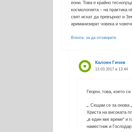
еони. Това е крайно тесногр
космологията – на практика 
свят искат да превърнат и Зе
ариманизират човека и човеч
Влезте, за да отговорите
Калоян Гичев
13.03.2017 в 13:44
Георги, това, което си
„. Сещам се за онова 
Христа на високата п
„в един миг време“ и г
наместник и Господар