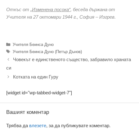
Откъс от
„
Изменена посока
“
, беседа държана от
Учителя на 27 oктомври 1944 г., София – Изгрев.
М
Категории
Учителя Беинса Дуно
Етикети
Учителя Беинса Дуно (Петър Дънов)
Човекът е единственото същество, забравило храната
си
Котката на един Гуру
[widget id="wp-tabbed-widget-7"]
Вашият коментар
Трябва да
влезете
, за да публикувате коментар.