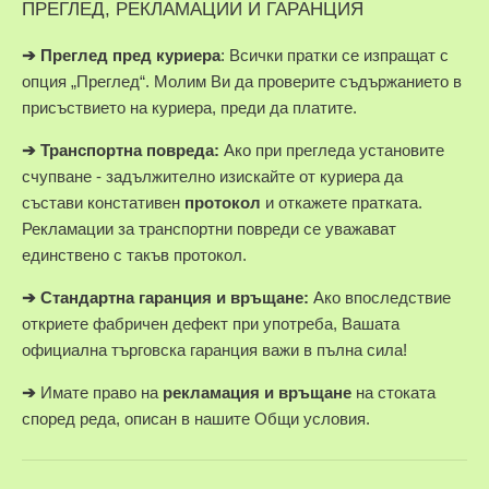
ПРЕГЛЕД, РЕКЛАМАЦИИ И ГАРАНЦИЯ
➔
Преглед пред куриера
: Всички пратки се изпращат с
опция „Преглед“. Молим Ви да проверите съдържанието в
присъствието на куриера, преди да платите.
➔
Транспортна повреда:
Ако при прегледа установите
счупване - задължително изискайте от куриера да
състави констативен
протокол
и откажете пратката.
Рекламации за транспортни повреди се уважават
единствено с такъв протокол.
➔
Стандартна гаранция и връщане:
Ако впоследствие
откриете фабричен дефект при употреба, Вашата
официална търговска гаранция важи в пълна сила!
➔
Имате право на
рекламация и връщане
на стоката
според реда, описан в нашите Общи условия.