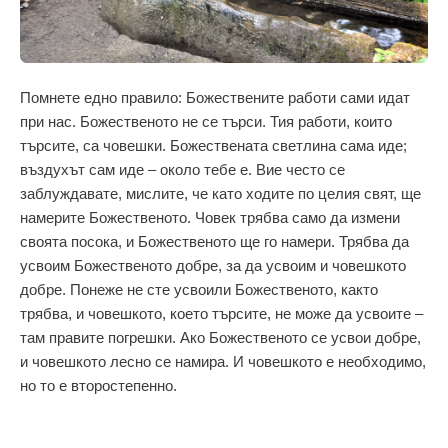
Помнете едно правило: Божествените работи сами идат
при нас. Божественото не се търси. Тия работи, които
търсите, са човешки. Божествената светлина сама иде;
въздухът сам иде – около тебе е. Вие често се
заблуждавате, мислите, че като ходите по целия свят, ще
намерите Божественото. Човек трябва само да измени
своята посока, и Божественото ще го намери. Трябва да
усвоим Божественото добре, за да усвоим и човешкото
добре. Понеже не сте усвоили Божественото, както
трябва, и човешкото, което търсите, не може да усвоите –
там правите погрешки. Ако Божественото се усвои добре,
и човешкото лесно се намира. И човешкото е необходимо,
но то е второстепенно.