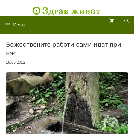
Към
съдържанието
Меню
Божествените работи сами идат при
нас
19.05.2012