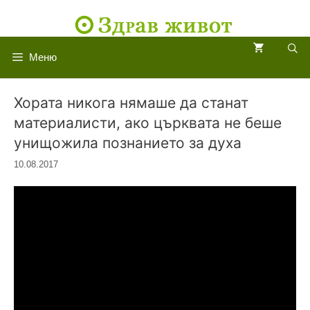
Към
съдържанието
Меню
Хората никога нямаше да станат
материалисти, ако църквата не беше
унищожила познанието за духа
10.08.2017