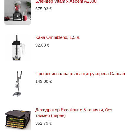
Блендер Vitamix Ascent A2300i
675,93
€
Кана Omniblend, 1,5 л.
92,03
€
Професионална ръчна цитруспреса Cancan
149,00
€
Дехидратор Excalibur с 5 тавички, без
таймер (черен)
352,79
€