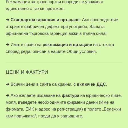
Рекламации за транспортни повреди се уважават
единствено с такъв протокол.
➔
Стандартна гаранция и връщане:
Ако впоследствие
откриете фабричен дефект при употреба, Вашата
официална търговска гаранция важи в пълна сила!
➔
Имате право на
рекламация и връщане
на стоката
според реда, описан в нашите Общи условия.
ЦЕНИ И ФАКТУРИ
➔
Всички цени в сайта са крайни,
с включен ДДС
.
➔
Ако желаете издаване на
фактура
на юридическо лице,
моля, въведете необходимите фирмени данни (Име на
фирмата, ЕИК и адрес на регистрация) в полето „Бележки
към поръчката“, преди да я завършите.