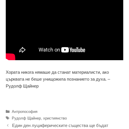
Хората никога нямаше да станат материалисти, ако
църквата не беше унищожила познанието за духа. –
Рудолф Щайнер
Категории
Антропософия
Етикети
Рудолф Щайнер
,
християнство
Един ден лу­ци­фе­ри­чес­ки­те същества ще бъ­дат