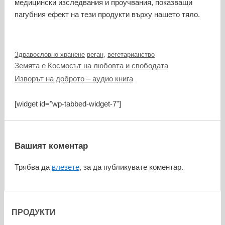
медицински изследвания и проучвания, показващи
пагубния ефект на тези продукти върху нашето тяло.
Категории
Етикети
Здравословно хранене
веган
,
вегетарианство
Земята е Космосът на лю­бов­та и свободата
Изворът на доброто – аудио книга
[widget id="wp-tabbed-widget-7"]
Вашият коментар
Трябва да
влезете
, за да публикувате коментар.
ПРОДУКТИ