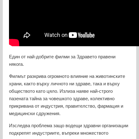
Един от най-добрите филми за Здравето правени
някога.
Филмът разкрива огромното влияние на животинските
храни, както върху личното ни здраве, така и върху
обществото като цяло. Излиза наяве най-строго
пазената тайна за човешкото здраве, колективно
прикривана от индустрия, правителство, фармация и
медицински сдружения.
Изследва проблема защо водещи здравни организации
подкрепят индустриите, въпреки множеството