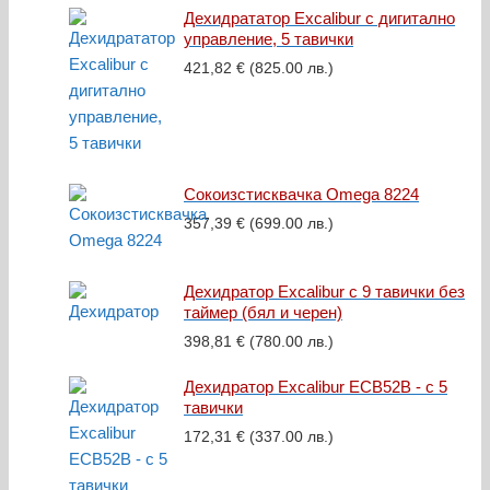
Дехидрататор Excalibur с дигитално
управление, 5 тавички
421,82
€
(825.00 лв.)
Сокоизстисквачка Omega 8224
357,39
€
(699.00 лв.)
Дехидратор Excalibur с 9 тавички без
таймер (бял и черен)
398,81
€
(780.00 лв.)
Дехидратор Excalibur ECB52B - с 5
тавички
172,31
€
(337.00 лв.)