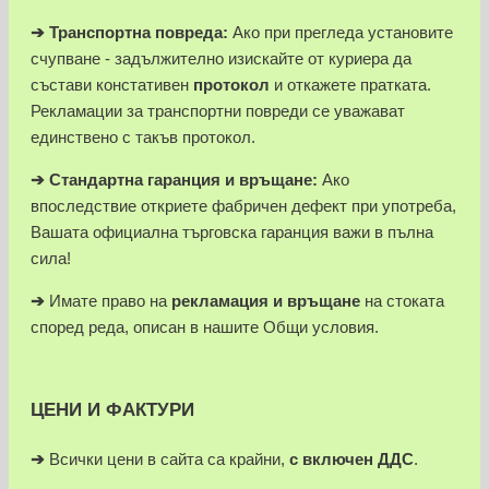
➔
Транспортна повреда:
Ако при прегледа установите
счупване - задължително изискайте от куриера да
състави констативен
протокол
и откажете пратката.
Рекламации за транспортни повреди се уважават
единствено с такъв протокол.
➔
Стандартна гаранция и връщане:
Ако
впоследствие откриете фабричен дефект при употреба,
Вашата официална търговска гаранция важи в пълна
сила!
➔
Имате право на
рекламация и връщане
на стоката
според реда, описан в нашите Общи условия.
ЦЕНИ И ФАКТУРИ
➔
Всички цени в сайта са крайни,
с включен ДДС
.