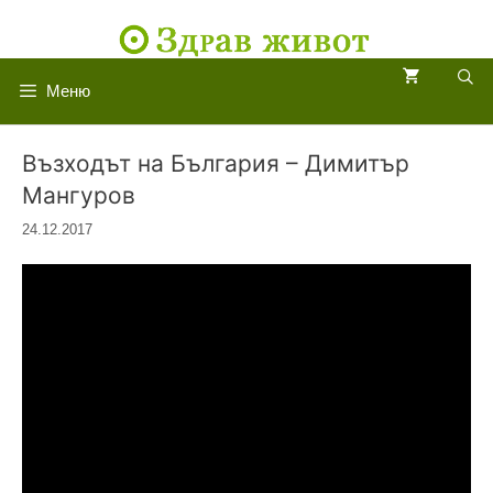
Към
съдържанието
Меню
Възходът на България – Димитър
Мангуров
24.12.2017