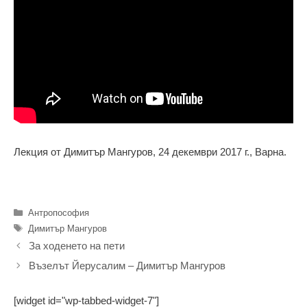
Лекция от Димитър Мангуров, 24 декември 2017 г., Варна.
Категории
Антропософия
Етикети
Димитър Мангуров
За ходенето на пети
Възелът Йерусалим – Димитър Мангуров
[widget id="wp-tabbed-widget-7"]